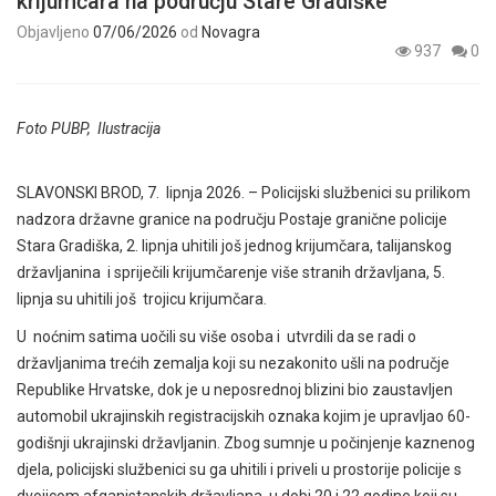
krijumčara na području Stare Gradiške
Objavljeno
07/06/2026
od
Novagra
937
0
Foto PUBP, Ilustracija
SLAVONSKI BROD, 7. lipnja 2026. – Policijski službenici su prilikom
nadzora državne granice na području Postaje granične policije
Stara Gradiška, 2. lipnja uhitili još jednog krijumčara, talijanskog
državljanina i spriječili krijumčarenje više stranih državljana, 5.
lipnja su uhitili još trojicu krijumčara.
U noćnim satima uočili su više osoba i utvrdili da se radi o
državljanima trećih zemalja koji su nezakonito ušli na područje
Republike Hrvatske, dok je u neposrednoj blizini bio zaustavljen
automobil ukrajinskih registracijskih oznaka kojim je upravljao 60-
godišnji ukrajinski državljanin. Zbog sumnje u počinjenje kaznenog
djela, policijski službenici su ga uhitili i priveli u prostorije policije s
dvojicom afganistanskih državljana u dobi 20 i 22 godine koji su