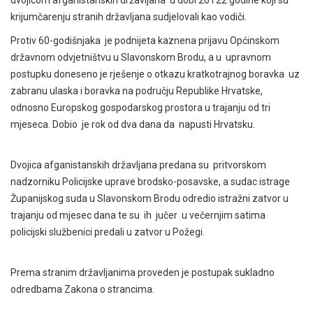
krijumčarenju stranih državljana sudjelovali kao vodiči.
Protiv 60-godišnjaka je podnijeta kaznena prijavu Općinskom
državnom odvjetništvu u Slavonskom Brodu, a u upravnom
postupku doneseno je rješenje o otkazu kratkotrajnog boravka uz
zabranu ulaska i boravka na području Republike Hrvatske,
odnosno Europskog gospodarskog prostora u trajanju od tri
mjeseca. Dobio je rok od dva dana da napusti Hrvatsku.
Dvojica afganistanskih državljana predana su pritvorskom
nadzorniku Policijske uprave brodsko-posavske, a sudac istrage
Županijskog suda u Slavonskom Brodu odredio istražni zatvor u
trajanju od mjesec dana te su ih jučer u večernjim satima
policijski službenici predali u zatvor u Požegi.
Prema stranim državljanima proveden je postupak sukladno
odredbama Zakona o strancima.