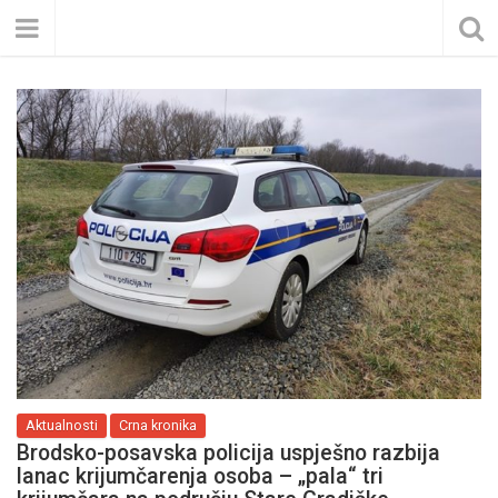
Aktualnosti
Crna kronika
Brodsko-posavska policija uspješno razbija
lanac krijumčarenja osoba – „pala“ tri