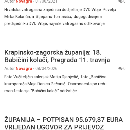
Autor
Novagra
-
01/08/2021
0
Hrvatska vatrogasna zajednica dodijelila je DVD Vrbje Povelju
Mirka Kolarića, a Stjepanu Tomašiću, dugogodišnjem
predsjedniku DVD Vrbje, najviše vatrogasno odlikovanje…
Krapinsko-zagorska županija: 18.
Babičini kolači, Pregrada 11. travnja
Autor
Novagra
-
08/04/2026
0
Foto Vučiteljičin salenjak Matija Djanješić, foto „Babičina
krumperača Maja Danica Pečanić Osamnaesta po redu
manifestacija “Babičini kolači” održat će…
ŽUPANIJA – POTPISAN 95.679,87 EURA
VRIJEDAN UGOVOR ZA PRIJEVOZ