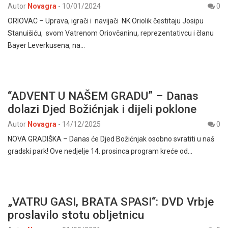
Autor
Novagra
-
10/01/2024
0
ORIOVAC – Uprava, igrači i navijači NK Oriolik čestitaju Josipu
Stanuišiću, svom Vatrenom Oriovčaninu, reprezentativcu i članu
Bayer Leverkusena, na…
“ADVENT U NAŠEM GRADU” – Danas
dolazi Djed Božićnjak i dijeli poklone
Autor
Novagra
-
14/12/2025
0
NOVA GRADIŠKA – Danas će Djed Božićnjak osobno svratiti u naš
gradski park! Ove nedjelje 14. prosinca program kreće od…
„VATRU GASI, BRATA SPASI“: DVD Vrbje
proslavilo stotu obljetnicu