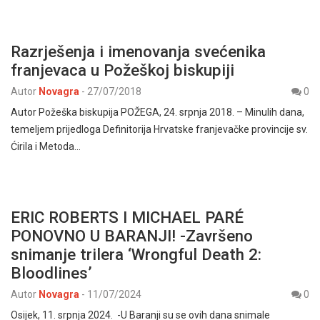
Razrješenja i imenovanja svećenika
franjevaca u Požeškoj biskupiji
Autor
Novagra
-
27/07/2018
0
Autor Požeška biskupija POŽEGA, 24. srpnja 2018. – Minulih dana,
temeljem prijedloga Definitorija Hrvatske franjevačke provincije sv.
Ćirila i Metoda…
ERIC ROBERTS I MICHAEL PARÉ
PONOVNO U BARANJI! -Završeno
snimanje trilera ‘Wrongful Death 2:
Bloodlines’
Autor
Novagra
-
11/07/2024
0
Osijek, 11. srpnja 2024. -U Baranji su se ovih dana snimale