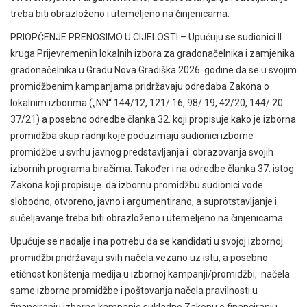
treba biti obrazloženo i utemeljeno na činjenicama.
PRIOPĆENJE PRENOSIMO U CIJELOSTI – Upućuju se sudionici II.
kruga Prijevremenih lokalnih izbora za gradonačelnika i zamjenika
gradonačelnika u Gradu Nova Gradiška 2026. godine da se u svojim
promidžbenim kampanjama pridržavaju odredaba Zakona o
lokalnim izborima („NN“ 144/12, 121/ 16, 98/ 19, 42/20, 144/ 20
37/21) a posebno odredbe članka 32. koji propisuje kako je izborna
promidžba skup radnji koje poduzimaju sudionici izborne
promidžbe u svrhu javnog predstavljanja i obrazovanja svojih
izbornih programa biračima. Također i na odredbe članka 37. istog
Zakona koji propisuje da izbornu promidžbu sudionici vode
slobodno, otvoreno, javno i argumentirano, a suprotstavljanje i
sučeljavanje treba biti obrazloženo i utemeljeno na činjenicama.
Upućuje se nadalje i na potrebu da se kandidati u svojoj izbornoj
promidžbi pridržavaju svih načela vezano uz istu, a posebno
etičnost korištenja medija u izbornoj kampanji/promidžbi, načela
same izborne promidžbe i poštovanja načela pravilnosti u
financiranju izborne kampanje sukladno Zakonu o financiranju