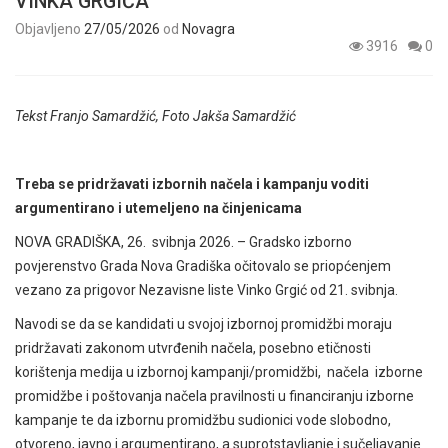
VINKA GRGIĆA
Objavljeno
27/05/2026
od
Novagra
3916
0
Tekst Franjo Samardžić, Foto Jakša Samardžić
Treba se pridržavati izbornih načela i kampanju voditi
argumentirano i utemeljeno na činjenicama
NOVA GRADIŠKA, 26. svibnja 2026. – Gradsko izborno
povjerenstvo Grada Nova Gradiška očitovalo se priopćenjem
vezano za prigovor Nezavisne liste Vinko Grgić od 21. svibnja.
Navodi se da se kandidati u svojoj izbornoj promidžbi moraju
pridržavati zakonom utvrđenih načela, posebno etičnosti
korištenja medija u izbornoj kampanji/promidžbi, načela izborne
promidžbe i poštovanja načela pravilnosti u financiranju izborne
kampanje te da izbornu promidžbu sudionici vode slobodno,
otvoreno, javno i argumentirano, a suprotstavljanje i sučeljavanje