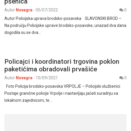
pšenica
Autor
Novagra
-
05/07/2022
0
Autor Policijska uprava brodsko-posavska SLAVONSKI BROD –
Na području Policijske uprave brodsko-posavske, unazad dva dana
dogodila su se dva…
Policajci i koordinatori trgovina poklon
paketićima obradovali prvašiće
Autor
Novagra
-
10/09/2021
0
Foto Policija brodsko-posavska VRPOLJE – Policijski službenici
Postaje granične policije Vrpolje i nastavljaju jačati suradnju sa
lokalnom zajednicom, te…