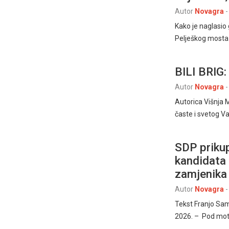
Autor
Novagra
-
Kako je naglasio 
Pelješkog mosta k
BILI BRIG:
Autor
Novagra
-
Autorica Višnja M
časte i svetog Val
SDP prikup
kandidata 
zamjenika
Autor
Novagra
-
Tekst Franjo Sa
2026. – Pod mo