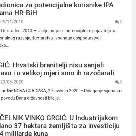
dionica za potencijalne korisnike IPA
rama HR-BiH
05/11/2010
0
. studeni 2010. – U cilju potpore potencijalnim prijaviteljima
ionalnog razvoja, šumarstva i vodnoga gospodarstva i
ičko…
Ć: Hrvatski branitelji nisu sanjali
avu i u velikoj mjeri smo ih razočarali
29/05/2020
0
ardžić NOVA GRADIŠKA, 29. svibnja 2020. – Polaganje vijenaca i
u povodu Dana državnosti bila je…
LNIK VINKO GRGIĆ: U Industrijskom
ano 37 hektara zemljišta za investiciju
,4 milijarde kuna