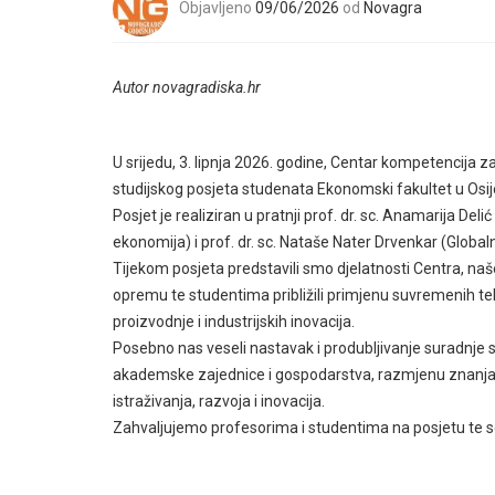
Objavljeno
09/06/2026
od
Novagra
Autor novagradiska.hr
U srijedu, 3. lipnja 2026. godine, Centar kompetencija 
studijskog posjeta studenata Ekonomski fakultet u Osij
Posjet je realiziran u pratnji prof. dr. sc. Anamarija Del
ekonomija) i prof. dr. sc. Nataše Nater Drvenkar (Glob
Tijekom posjeta predstavili smo djelatnosti Centra, naš
opremu te studentima približili primjenu suvremenih te
proizvodnje i industrijskih inovacija.
Posebno nas veseli nastavak i produbljivanje suradnje
akademske zajednice i gospodarstva, razmjenu znanja te
istraživanja, razvoja i inovacija.
Zahvaljujemo profesorima i studentima na posjetu te 