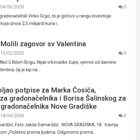
04/06/2020
0
gradonačelnik Vinko Grgić, to je gotovo u rangu investicije
oja iznosi 2,5 milijardi kuna i…
 Molili zagovor sv Valentina
15/02/2022
0
ikić U Bilom Brigu, filijali vrbovačke župe, vjernici od davnine
entina, čiji je kip na…
ljao potpise za Marka Ćosića,
za gradonačelnika i Borisa Šalinskog za
 gradonačelnika Nove Gradiške
18/04/2026
0
mardžić, Foto Jakša Samardžić NOVA GRADIŠKA, 18. travnja
tom „Pošteno prema ljudima. Odgovorno prema…