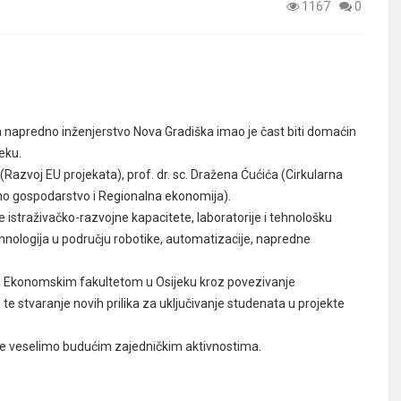
1167
0
za napredno inženjerstvo Nova Gradiška imao je čast biti domaćin
eku.
ić (Razvoj EU projekata), prof. dr. sc. Dražena Ćućića (Cirkularna
alno gospodarstvo i Regionalna ekonomija).
e istraživačko-razvojne kapacitete, laboratorije i tehnološku
hnologija u području robotike, automatizacije, napredne
 s Ekonomskim fakultetom u Osijeku kroz povezivanje
 stvaranje novih prilika za uključivanje studenata u projekte
se veselimo budućim zajedničkim aktivnostima.