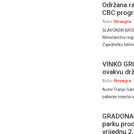
Održana ra
CBC prog
Autor
Novagra
-
SLAVONSKI BROD 5
Ministarstvo reg
Zajedničko tehn
VINKO GRGI
ovakvu drž
Autor
Novagra
-
Autor Franjo Sam
paljenje svijeća 
GRADONAČE
parku prod
vrijednu 2