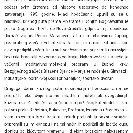
molitvom i obilaskom ulaza samog nekadašnjeg zatvora odali
počast svim žrtvama od njegove uspostave do konačnog
zatvaranja 1995. godine. Mladi hodočasnici uputili su se u
nastavku križnog puta prema Pivarama i Donjim Bogićevcima te
preko Dragalića i Prvče do Nove Gradiške gdje su ih je dočekaao
domaći župnik Perica Matanović s brojnim članovima župnog
pastoralnog vijeća i volonterima koji su im nakon euharistijskog
slavlja podijelili večeru koju su hodočasnicima pripremili umirovljeni
hrvatski branitelji novogradiškog kraja. Nakon večere uslijedio je
večernji meditativno-molitveni program u župnoj crkvi
Bezgrješnog začeća Blažene Djevice Marije te noćenje u Gimnaziji,
Industrijsko–obrtničkoj školi i pripadajućoj sportskoj dvorani.
Drugoga dana križnog puta dosadašnjim hodočasnicima se
pridružilo oko dvije stotine mladih i tristotinjak ovogodišnjih
krizmanika. Zajednički su pošli prema požeškoj Katedrali brdskim
putom preko Rešetara, Bukovice, Drežnika, Ivandola i Brestovca. U
svim mjestima kroz koja su mladi prolazili ljubazni domaćini
pripremili su im okrjepu i na taj način ih podržali da izdrže dugu
dionicu po kišovitom vremenu i dijelom brdskom nakvašenom