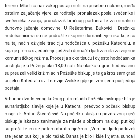
terenu. Mladi su na svakoj postaji molili na posebnu nakanu, među
ostalim za jačanje vjere, za roditelje, pronalazak posla, svećenike i
svećenička zvanja, pronalazak bračnog partnera te za moralno i
duhovno jačanje domovine. U Rešetarima, Bukovici i Drežniku
hodočasnicima su se pridružile skupine domaćih vjernika koje su
na taj način oživjele tradiciju hodočašća u požešku Katedralu, a
koja je prema svjedočenju još živih domaćih ljudi zamrla za vrijeme
komunističkog režima. Procesija s oko tisuću i dvjesto hodočasnika
pristigla je u Požegu oko 18,00 sati. Na ulasku u grad hodočasnici
su preuzeli veliki križ mladih Požeške biskupije te ga kroz sam grad
unijeli u Katedralu sv. Terezije Avilske gdje je izmoljena posljednja
postaja.
Vrhunac dvodnevnog križnog puta mladih Požeške biskupije bilo je
euharistijsko slavlje koje je u Katedrali predvodio požeški biskup
msgr. dr. Antun Škvorčević. Na početku slavlja u pozdravnoj riječi
biskup je iskazao zanimanje za mlade s obzirom na dugi put koji
su prešli te im se potom obratio riječima: „Vi mladi ljudi poduzeli
ste jedan put koji je bio težak. Danas je bilo i kiše i vjetra, sunca i