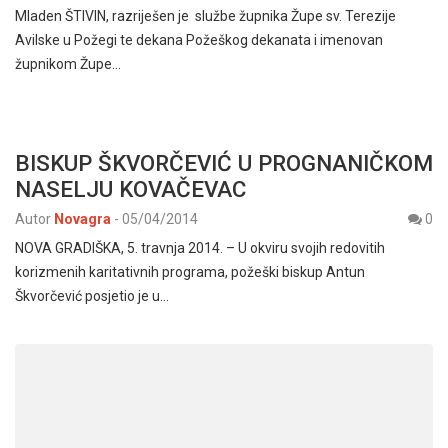
Mladen ŠTIVIN, razriješen je službe župnika Župe sv. Terezije
Avilske u Požegi te dekana Požeškog dekanata i imenovan
župnikom Župe…
BISKUP ŠKVORČEVIĆ U PROGNANIČKOM
NASELJU KOVAČEVAC
Autor
Novagra
-
05/04/2014
0
NOVA GRADIŠKA, 5. travnja 2014. – U okviru svojih redovitih
korizmenih karitativnih programa, požeški biskup Antun
Škvorčević posjetio je u…