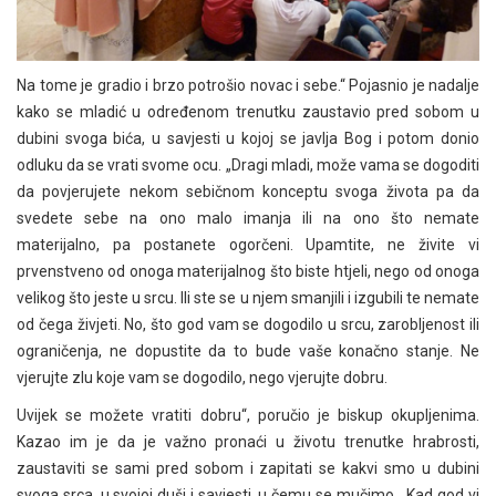
Na tome je gradio i brzo potrošio novac i sebe.“ Pojasnio je nadalje
kako se mladić u određenom trenutku zaustavio pred sobom u
dubini svoga bića, u savjesti u kojoj se javlja Bog i potom donio
odluku da se vrati svome ocu. „Dragi mladi, može vama se dogoditi
da povjerujete nekom sebičnom konceptu svoga života pa da
svedete sebe na ono malo imanja ili na ono što nemate
materijalno, pa postanete ogorčeni. Upamtite, ne živite vi
prvenstveno od onoga materijalnog što biste htjeli, nego od onoga
velikog što jeste u srcu. Ili ste se u njem smanjili i izgubili te nemate
od čega živjeti. No, što god vam se dogodilo u srcu, zarobljenost ili
ograničenja, ne dopustite da to bude vaše konačno stanje. Ne
vjerujte zlu koje vam se dogodilo, nego vjerujte dobru.
Uvijek se možete vratiti dobru“, poručio je biskup okupljenima.
Kazao im je da je važno pronaći u životu trenutke hrabrosti,
zaustaviti se sami pred sobom i zapitati se kakvi smo u dubini
svoga srca, u svojoj duši i savjesti, u čemu se mučimo. „Kad god vi