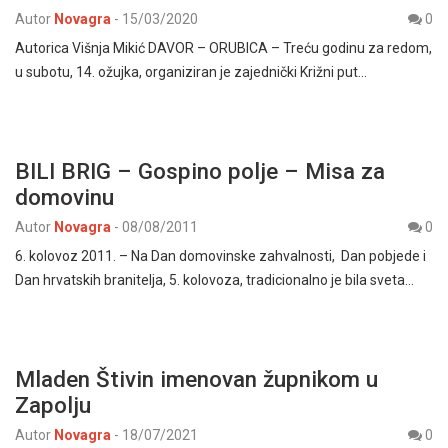
Autor
Novagra
-
15/03/2020
0
Autorica Višnja Mikić DAVOR – ORUBICA – Treću godinu za redom,
u subotu, 14. ožujka, organiziran je zajednički Križni put…
BILI BRIG – Gospino polje – Misa za
domovinu
Autor
Novagra
-
08/08/2011
0
6. kolovoz 2011. – Na Dan domovinske zahvalnosti, Dan pobjede i
Dan hrvatskih branitelja, 5. kolovoza, tradicionalno je bila sveta…
Mladen Štivin imenovan župnikom u
Zapolju
Autor
Novagra
-
18/07/2021
0