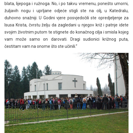
blata, lijepoga i ružnoga. No, i po takvu vremenu, ponešto umorni,
žuljavih nogu i uprljane odjeće stigli ste na cilj, u Katedralu,
duhovno snažniji. U Godini vjere posvjedočili ste opredjeljenje za
Isusa Krista, čvrstu želju da zagledani u njegov križ i patnje idete
svojim životnim putom te stignete do konačnog cilja i smisla kojeg
vam može samo on darovati. Dragi sudionici križnog puta,
čestitam vam na onome što ste učinili.“