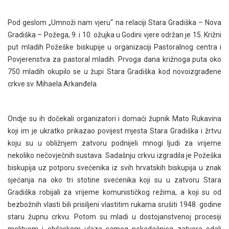
Pod geslom „Umnoži nam vjeru“ na relaciji Stara Gradiška – Nova
Gradiška – Požega, 9. i 10. ožujka u Godini vjere održan je 15. Križni
put mladih Požeške biskupije u organizaciji Pastoralnog centra i
Povjerenstva za pastoral mladih. Prvoga dana križnoga puta
oko
750 mladih okupilo se u župi Stara Gradiška kod novoizgrađene
crkve sv. Mihaela Arkanđela.
Ondje su ih dočekali organizatori i domaći župnik Mato Rukavina
koji im je ukratko prikazao povijest mjesta Stara Gradiška i žrtvu
koju su u obližnjem zatvoru podnijeli mnogi ljudi za vrijeme
nekoliko nečovječnih sustava. Sadašnju crkvu izgradila je Požeška
biskupija uz potporu svećenika iz svih hrvatskih biskupija u znak
sjećanja na oko tri stotine svećenika koji su u zatvoru Stara
Gradiška robijali za vrijeme komunističkog režima, a koji su od
bezbožnih vlasti bili prisiljeni vlastitim rukama srušiti 1948. godine
staru župnu crkvu. Potom su mladi u dostojanstvenoj procesiji