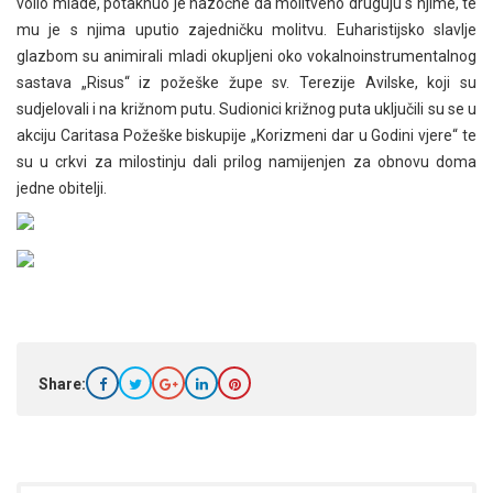
volio mlade, potaknuo je nazočne da molitveno druguju s njime, te
mu je s njima uputio zajedničku molitvu. Euharistijsko slavlje
glazbom su animirali mladi okupljeni oko vokalnoinstrumentalnog
sastava „Risus“ iz požeške župe sv. Terezije Avilske, koji su
sudjelovali i na križnom putu. Sudionici križnog puta uključili su se u
akciju Caritasa Požeške biskupije „Korizmeni dar u Godini vjere“ te
su u crkvi za milostinju dali prilog namijenjen za obnovu doma
jedne obitelji.
Share: