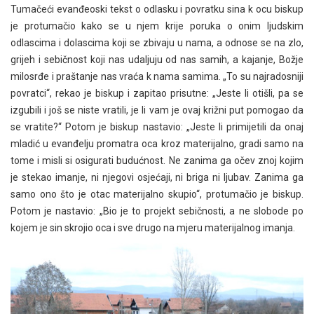
Tumačeći evanđeoski tekst o odlasku i povratku sina k ocu biskup
je protumačio kako se u njem krije poruka o onim ljudskim
odlascima i dolascima koji se zbivaju u nama, a odnose se na zlo,
grijeh i sebičnost koji nas udaljuju od nas samih, a kajanje, Božje
milosrđe i praštanje nas vraća k nama samima. „To su najradosniji
povratci“, rekao je biskup i zapitao prisutne: „Jeste li otišli, pa se
izgubili i još se niste vratili, je li vam je ovaj križni put pomogao da
se vratite?“ Potom je biskup nastavio: „Jeste li primijetili da onaj
mladić u evanđelju promatra oca kroz materijalno, gradi samo na
tome i misli si osigurati budućnost. Ne zanima ga očev znoj kojim
je stekao imanje, ni njegovi osjećaji, ni briga ni ljubav. Zanima ga
samo ono što je otac materijalno skupio“, protumačio je biskup.
Potom je nastavio: „Bio je to projekt sebičnosti, a ne slobode po
kojem je sin skrojio oca i sve drugo na mjeru materijalnog imanja.