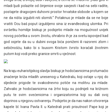
mladi ljudi polazite od činjenice svoje savjesti i kad na sebi radite,
postajete dragocjeni duhovni prostor hrvatske slobode u kojem se
ne da ništa izgubiti niti slomiti.“ Potaknuo je mlade da se ne boje
vratiti Ocu baš poput izgubljeno sina iz evanđeoskog ulomka. Pri
svršetku homilije biskup je podsjetio mlade na mogućnost uvijek
novog početka u svom životu, ohrabrio ih je za svetu ispovijed kad
god osjete da su u dubini svoga bića poniženi ili razoreni zlom i
sebičnošću, kako bi s Isusom Kristom čvrsto koračali životnim
putom koji vodi preko granice smrti u vječnost.
Na kraju euharistijskog slavlja biskup je hodočasnicima protumačio
značenje križa mladih unesenog u Katedralu, koji ostaje u njoj do
sljedeće prigode te svakodnevno potiče na molitvu za mlade.
Zahvalio je hodočasnicima na žrtvi koju su podnijeli na križnom
putu te svim svećenicima i organizatorima koji su dali svoj
doprinos u njegovu ostvarenju. Podsjetio je da nas nakon otvorenja
kapele bl. Ivana Pavla II. u Katedrali prati prisutnost Pape koji je