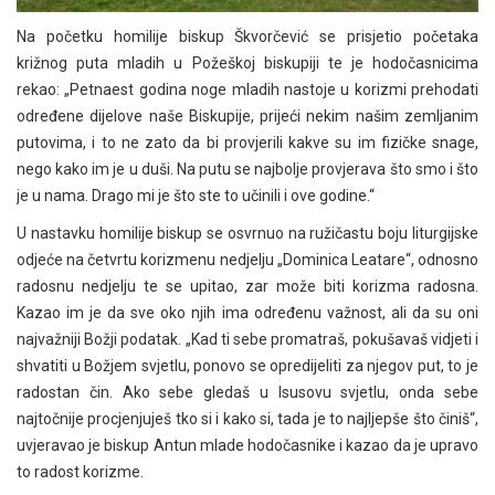
Na početku homilije biskup Škvorčević se prisjetio početaka
križnog puta mladih u Požeškoj biskupiji te je hodočasnicima
rekao: „Petnaest godina noge mladih nastoje u korizmi prehodati
određene dijelove naše Biskupije, prijeći nekim našim zemljanim
putovima, i to ne zato da bi provjerili kakve su im fizičke snage,
nego kako im je u duši. Na putu se najbolje provjerava što smo i što
je u nama. Drago mi je što ste to učinili i ove godine.“
U nastavku homilije biskup se osvrnuo na ružičastu boju liturgijske
odjeće na četvrtu korizmenu nedjelju „Dominica Leatare“, odnosno
radosnu nedjelju te se upitao, zar može biti korizma radosna.
Kazao im je da sve oko njih ima određenu važnost, ali da su oni
najvažniji Božji podatak. „Kad ti sebe promatraš, pokušavaš vidjeti i
shvatiti u Božjem svjetlu, ponovo se opredijeliti za njegov put, to je
radostan čin. Ako sebe gledaš u Isusovu svjetlu, onda sebe
najtočnije procjenjuješ tko si i kako si, tada je to najljepše što činiš“,
uvjeravao je biskup Antun mlade hodočasnike i kazao da je upravo
to radost korizme.