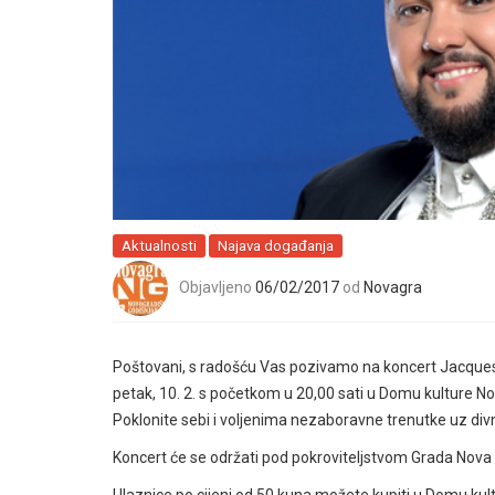
Aktualnosti
Najava događanja
Objavljeno
06/02/2017
od
Novagra
Poštovani, s radošću Vas pozivamo na koncert Jacques
petak, 10. 2. s početkom u 20,00 sati u Domu kulture Nova 
Poklonite sebi i voljenima nezaboravne trenutke uz divn
Koncert će se održati pod pokroviteljstvom Grada Nova
Ulaznice po cijeni od 50 kuna možete kupiti u Domu kult