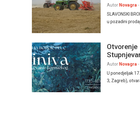
Autor
Novagra
-
SLAVONSKI BROD –
u pozadini proda
Otvorenje 
Stupnjeva
Autor
Novagra
-
U ponedjeljak 17.
3, Zagreb), otvar