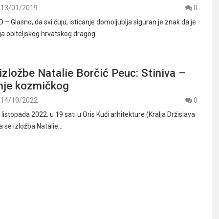
13/01/2019
0
 Glasno, da svi čuju, isticanje domoljublja siguran je znak da je
ja obiteljskog hrvatskog dragog…
izložbe Natalie Borčić Peuc: Stiniva –
nje kozmičkog
14/10/2022
0
 listopada 2022. u 19 sati u Oris Kući arhitekture (Kralja Držislava
a se izložba Natalie…