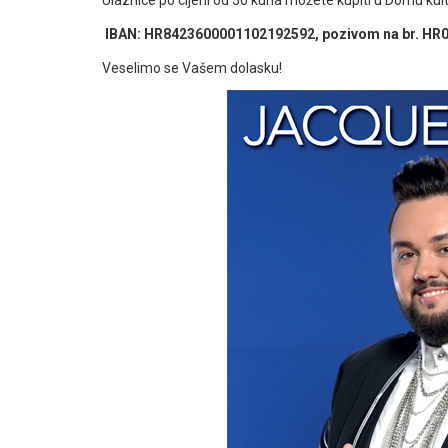
IBAN: HR8423600001102192592, pozivom na br. HR00 
Veselimo se Vašem dolasku!