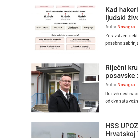
Kad hakeri
ljudski živ
Autor
Novagra
-
Zdravstveni sekt
posebno zabrinj
Riječni kr
posavske 
Autor
Novagra
-
Do svih destinaci
od dva sata vož
HSS UPOZO
Hrvatskoj 