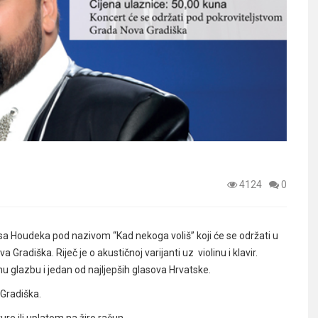
4124
0
a Houdeka pod nazivom “Kad nekoga voliš” koji će se održati u
Gradiška. Riječ je o akustičnoj varijanti uz violinu i klavir.
u glazbu i jedan od najljepših glasova Hrvatske.
 Gradiška.
ure ili uplatom na žiro račun