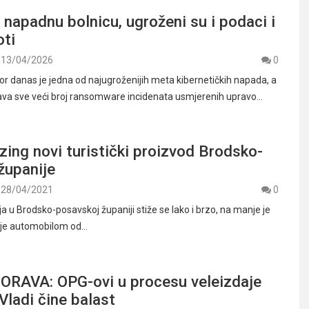
 napadnu bolnicu, ugroženi su i podaci i
oti
13/04/2026
0
or danas je jedna od najugroženijih meta kibernetičkih napada, a
ava sve veći broj ransomware incidenata usmjerenih upravo…
uzing novi turistički proizvod Brodsko-
županije
28/04/2021
0
ja u Brodsko-posavskoj županiji stiže se lako i brzo, na manje je
nje automobilom od…
RAVA: OPG-ovi u procesu veleizdaje
Vladi čine balast