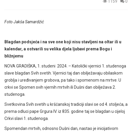
1159
0
Foto Jakša Samardžić
Blagdan podsjeća i na sve one koji nisu stavljeni na oltar ili u
kalendar, a ostvarili su velika djela ljubavi prema Bogu i
bližnjemu
NOVA GRADIŠKA, 1. studeni 2024. – Katolički vjernici 1. studenoga
slave blagdan Svih svetih. Vjernici taj dan obilježavaju obilaskom
groblja i uređivanjem grobova, pa tako i spomenom na mrtve. U
crkvi se Spomen svih vjernih mrtvih ili Dušni dan obilježava 2.
studenoga.
Svetkovina Svih svetih u kršćanskoj tradiciji slavi se od 4. stoljeća, a
prema odluci pape Grgura IV. iz 835. godine taj se blagdan u cijeloj
Crkvi slavi 1. studenoga.
Spomendan mrtvih, odnosno Dušni dan, nastao je inicijativom