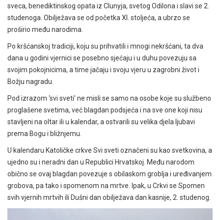
sveca, benediktinskog opata iz Clunyja, svetog Odilona i slavi se 2.
studenoga. Obilježava se od početka XI. stoljeća, a ubrzo se
proširio među narodima.
Po kršćanskoj tradiciji, koju su prihvatili i mnogi nekršćani, ta dva
dana u godini vjernici se posebno sjećaju i u duhu povezuju sa
svojim pokojnicima, a time jačaju i svoju vjeru u zagrobni život i
Božju nagradu.
Pod izrazom ‘svi sveti’ ne misli se samo na osobe koje su službeno
proglašene svetima, već blagdan podsjeća i na sve one koji nisu
stavljeni na oltar ili u kalendar, a ostvarili su velika djela ljubavi
prema Bogu i bližnjemu.
U kalendaru Katoličke crkve Svi sveti označeni su kao svetkovina, a
ujedno su i neradni dan u Republici Hrvatskoj. Među narodom
obično se ovaj blagdan povezuje s obilaskom groblja i uređivanjem
grobova, pa tako i spomenom na mrtve. Ipak, u Crkvi se Spomen
svih vjernih mrtvih ili Dušni dan obilježava dan kasnije, 2. studenog.