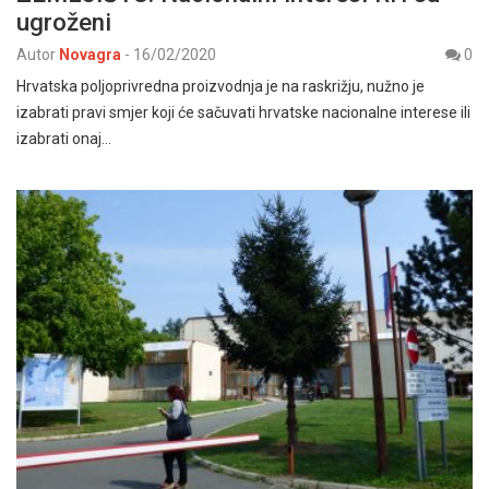
ugroženi
Autor
Novagra
-
16/02/2020
0
Hrvatska poljoprivredna proizvodnja je na raskrižju, nužno je
izabrati pravi smjer koji će sačuvati hrvatske nacionalne interese ili
izabrati onaj…