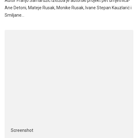
Autor Franjo Samardžić Izložba je autorski projekt pet umjetnica-
Ane Detoni, Mateje Rusak, Monike Rusak, Ivane Stepan Kauzlarić i
Smiljane…
Screenshot