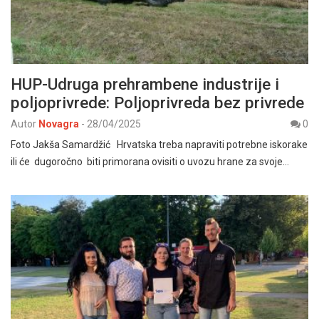
HUP-Udruga prehrambene industrije i
poljoprivrede: Poljoprivreda bez privrede
Autor
Novagra
-
28/04/2025
0
Foto Jakša Samardžić Hrvatska treba napraviti potrebne iskorake
ili će dugoročno biti primorana ovisiti o uvozu hrane za svoje…