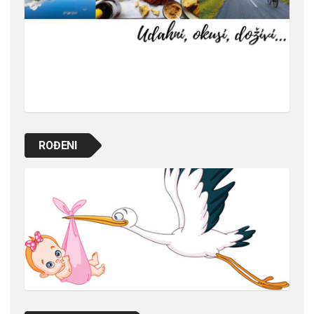
ROĐENI