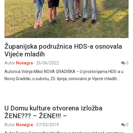
Županijska podružnica HDS-a osnovala
Vijeće mladih
Autor
Novagra
-
26/06/2022
0
Autorica Višnja Mikić NOVA GRADIŠKA – U prostorijama HDS-a u
Novoj Gradiški, u subotu, 25. lipnja, osnovano je Vijeće mladih…
U Domu kulture otvorena izložba
ŽENE??? – ŽENE!!! –
Autor
Novagra
-
07/03/2019
0