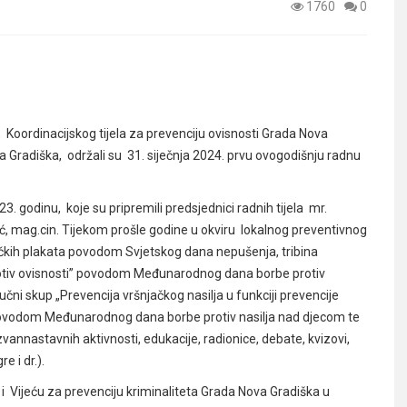
1760
0
Koordinacijskog tijela za prevenciju ovisnosti Grada Nova
a Gradiška, održali su 31. siječnja 2024. prvu ovogodišnju radnu
. godinu, koje su pripremili predsjednici radnih tijela mr.
osić, mag.cin. Tijekom prošle godine u okviru lokalnog preventivnog
čkih plakata povodom Svjetskog dana nepušenja, tribina
otiv ovisnosti” povodom Međunarodnog dana borbe protiv
i skup „Prevencija vršnjačkog nasilja u funkciji prevencije
“ povodom Međunarodnog dana borbe protiv nasilja nad djecom te
vannastavnih aktivnosti, edukacije, radionice, debate, kvizovi,
e i dr.).
 i Vijeću za prevenciju kriminaliteta Grada Nova Gradiška u