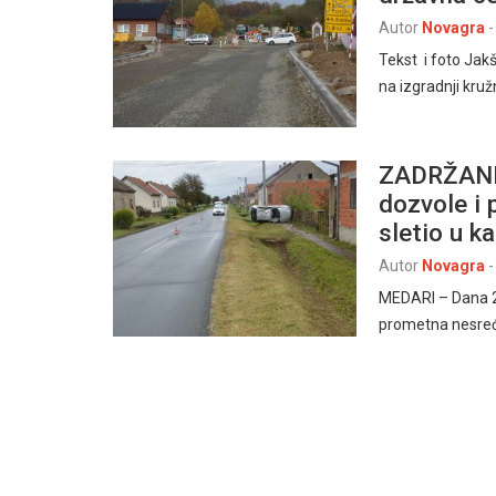
Autor
Novagra
-
Tekst i foto Jak
na izgradnji kru
ZADRŽANI 
dozvole i
sletio u k
Autor
Novagra
-
MEDARI – Dana 24
prometna nesreć