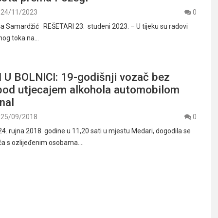
24/11/2023
0
ša Samardžić REŠETARI 23. studeni 2023. – U tijeku su radovi
žnog toka na…
U BOLNICI: 19-godišnji vozač bez
 pod utjecajem alkohola automobilom
anal
25/09/2018
0
. rujna 2018. godine u 11,20 sati u mjestu Medari, dogodila se
a s ozlijeđenim osobama.…