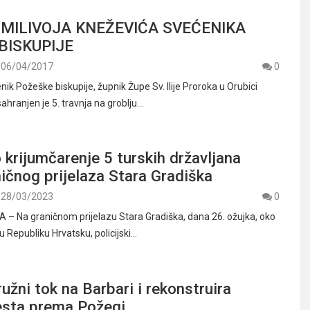
MILIVOJA KNEŽEVIĆA SVEĆENIKA
BISKUPIJE
06/04/2017
0
k Požeške biskupije, župnik Župe Sv. Ilije Proroka u Orubici
sahranjen je 5. travnja na groblju…
 krijumčarenje 5 turskih državljana
ičnog prijelaza Stara Gradiška
28/03/2023
0
– Na graničnom prijelazu Stara Gradiška, dana 26. ožujka, oko
 u Republiku Hrvatsku, policijski…
ružni tok na Barbari i rekonstruira
esta prema Požegi