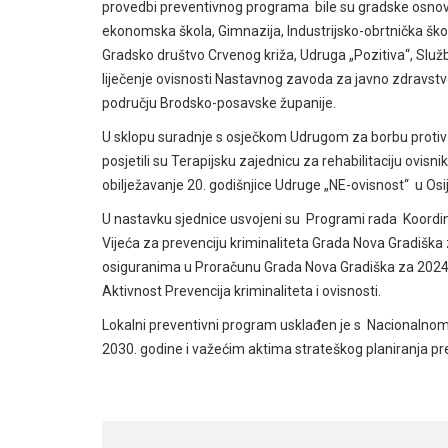
provedbi preventivnog programa bile su gradske osnovne
ekonomska škola, Gimnazija, Industrijsko-obrtnička ško
Gradsko društvo Crvenog križa, Udruga „Pozitiva“, Služb
liječenje ovisnosti Nastavnog zavoda za javno zdravstv
području Brodsko-posavske županije.
U sklopu suradnje s osječkom Udrugom za borbu protiv o
posjetili su Terapijsku zajednicu za rehabilitaciju ovisn
obilježavanje 20. godišnjice Udruge „NE-ovisnost“ u Os
U nastavku sjednice usvojeni su Programi rada Koordina
Vijeća za prevenciju kriminaliteta Grada Nova Gradiška
osiguranima u Proračunu Grada Nova Gradiška za 2024.
Aktivnost Prevencija kriminaliteta i ovisnosti.
Lokalni preventivni program usklađen je s Nacionalnom 
2030. godine i važećim aktima strateškog planiranja prev