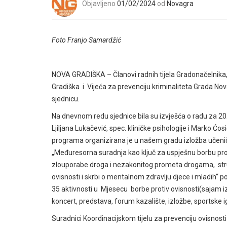
Objavljeno
01/02/2024
od
Novagra
Foto Franjo Samardžić
NOVA GRADIŠKA – Članovi radnih tijela Gradonačelnika, 
Gradiška i Vijeća za prevenciju kriminaliteta Grada Nov
sjednicu.
Na dnevnom redu sjednice bila su izvješća o radu za 2023
Ljiljana Lukačević, spec. kliničke psihologije i Marko Ć
programa organizirana je u našem gradu izložba učeni
„Međuresorna suradnja kao ključ za uspješnu borbu pr
zlouporabe droga i nezakonitog prometa drogama, stručn
ovisnosti i skrbi o mentalnom zdravlju djece i mladih
35 aktivnosti u Mjesecu borbe protiv ovisnosti(sajam iz
koncert, predstava, forum kazalište, izložbe, sportske igr
Suradnici Koordinacijskom tijelu za prevenciju ovisnosti