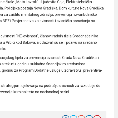
 škole „Mato Lovrak“ i Ljudevita Gaja, Elektrotehnička i
la, Policijska postaja Nova Gradiška, Dom kulture Nova Gradiška,
a za zaštitu mentalnog zdravlja, prevenciju i izvanbolničko
o BPŽ i Povjerenstvo za ovisnosti i ovisnička ponašanja na
visnosti “NE-ovisnost”, članovi radnih tijela Gradonačelnika
ika u Vrbici kod Đakova, a odazvali su se i pozivu na svečano
ijeku.
cijskog tijela za prevenciju ovisnosti Grada Nova Gradiška i
 za tekuću godinu, sukladno financijskim sredstvima
 godinu za Program Dodatne usluge u zdravstvu i preventiva-
strategijom djelovanja na području ovisnosti za razdoblje do
encije kriminaliteta na nacionalnoj razini.