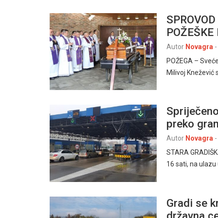
SPROVOD 
POŽEŠKE 
Autor
Novagra
-
POŽEGA – Svećeni
Milivoj Knežević 
Spriječeno
preko gran
Autor
Novagra
-
STARA GRADIŠKA 
16 sati, na ulazu
Gradi se k
državna c