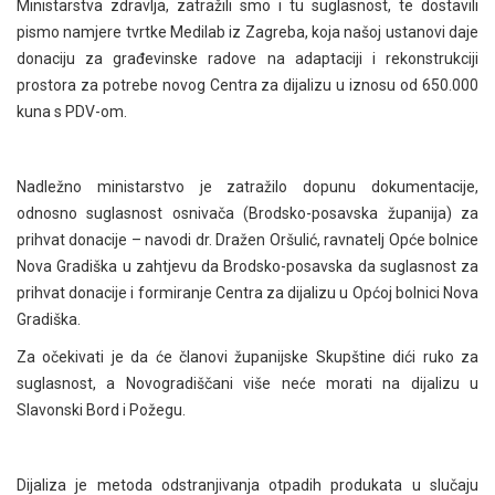
Ministarstva zdravlja, zatražili smo i tu suglasnost, te dostavili
pismo namjere tvrtke Medilab iz Zagreba, koja našoj ustanovi daje
donaciju za građevinske radove na adaptaciji i rekonstrukciji
prostora za potrebe novog Centra za dijalizu u iznosu od 650.000
kuna s PDV-om.
Nadležno ministarstvo je zatražilo dopunu dokumentacije,
odnosno suglasnost osnivača (Brodsko-posavska županija) za
prihvat donacije – navodi dr. Dražen Oršulić, ravnatelj Opće bolnice
Nova Gradiška u zahtjevu da Brodsko-posavska da suglasnost za
prihvat donacije i formiranje Centra za dijalizu u Općoj bolnici Nova
Gradiška.
Za očekivati je da će članovi županijske Skupštine dići ruko za
suglasnost, a Novogradiščani više neće morati na dijalizu u
Slavonski Bord i Požegu.
Dijaliza je metoda odstranjivanja otpadih produkata u slučaju