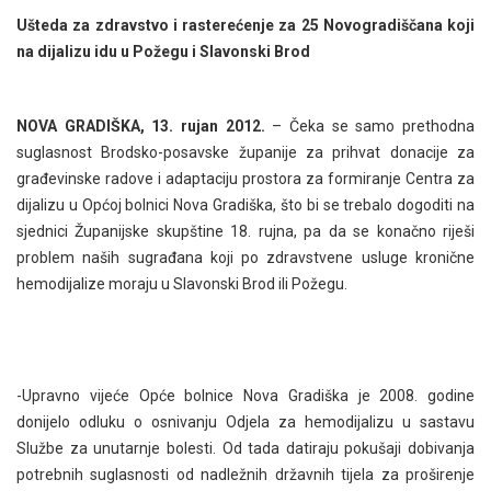
Ušteda za zdravstvo i rasterećenje za 25 Novogradiščana koji
na dijalizu idu u Požegu i Slavonski Brod
NOVA GRADIŠKA, 13. rujan 2012.
– Čeka se samo prethodna
suglasnost Brodsko-posavske županije za prihvat donacije za
građevinske radove i adaptaciju prostora za formiranje Centra za
dijalizu u Općoj bolnici Nova Gradiška, što bi se trebalo dogoditi na
sjednici Županijske skupštine 18. rujna, pa da se konačno riješi
problem naših sugrađana koji po zdravstvene usluge kronične
hemodijalize moraju u Slavonski Brod ili Požegu.
-Upravno vijeće Opće bolnice Nova Gradiška je 2008. godine
donijelo odluku o osnivanju Odjela za hemodijalizu u sastavu
Službe za unutarnje bolesti. Od tada datiraju pokušaji dobivanja
potrebnih suglasnosti od nadležnih državnih tijela za proširenje