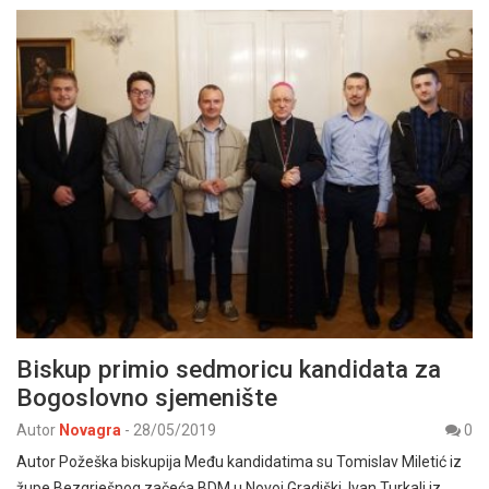
Biskup primio sedmoricu kandidata za
Bogoslovno sjemenište
Autor
Novagra
-
28/05/2019
0
Autor Požeška biskupija Među kandidatima su Tomislav Miletić iz
župe Bezgrješnog začeća BDM u Novoj Gradiški, Ivan Turkalj iz