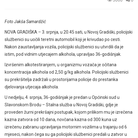
Foto Jakša Samardžić
NOVA GRADIŠKA – 3. srpnja, u 20.45 sati, u Novoj Gradiški, policijski
službenici su uočili teretni automobil koji je krivudao po cesti.
Nakon zaustavljanja vozila, policijski službenici su utvrdili da je
istim, pod vidnim utjecajem alkohola, upravljao 36-godišnjak.
Izvršenim alkotestiranjem, u organizmu vozača je očitana
koncentracija alkohola od 2,50 g/kg alkohola. Policijski službenici
su prekršitelja zadržali u prostorijama policije do prestanka
djelovanja utjecaja alkohola.
U nedjelju, 4. srpnja, 36-godišnjak je predan u Općinski sud u
Slavonskom Brodu – Stalna služba u Novoj Gradiški, gdje je
proveden žurni prekršajni postupak, kojom prilikom mu je izrečena
kazna zatvora od 10 dana, novčana kazna od 300 kuna uz
izrečenu zabranu upravljanja motornim vozilima u trajanju od 6
mjeseci, nakon čega su ga policijski službenici predali u zatvor u