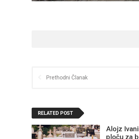
Prethodni Članak
RELATED POST
Alojz Ivan
ploču za b