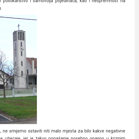
o politikanstvo i samovolja pojedinaca, kao i nespremnost na
.
, ne smijemo ostaviti niti malo mjesta za bilo kakve negativne
e utjecaje, jer je takvo ponašanje posebno opasno u kriznim