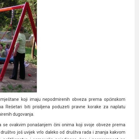
e mještane koji imaju nepodmirenih obveza prema općinskom
a Rešetari biti prisiljena poduzeti pravne korake za naplatu
irenih dugovanja.
ja se ovakvim ponašanjem čini onima koji svoje obveze prema
e društvo još uvijek vrlo daleko od društva rada i znanja kakvom