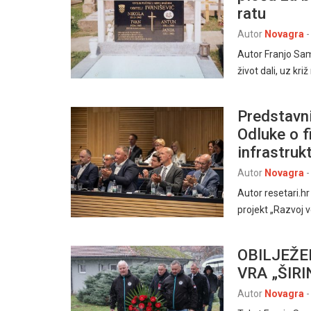
ratu
Autor
Novagra
-
Autor Franjo Sama
život dali, uz kr
Predstavni
Odluke o f
infrastruk
Autor
Novagra
-
Autor resetari.h
projekt „Razvoj 
OBILJEŽE
VRA „ŠIRI
Autor
Novagra
-