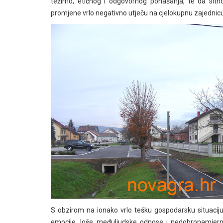
težimo, etičnog i odgovornog ponašanja, te da sitn
promjene vrlo negativno utječu na cjelokupnu zajednicu
S obzirom na ionako vrlo tešku gospodarsku situaciju
emocije, loše međuljudske odnose i nedobronamjern