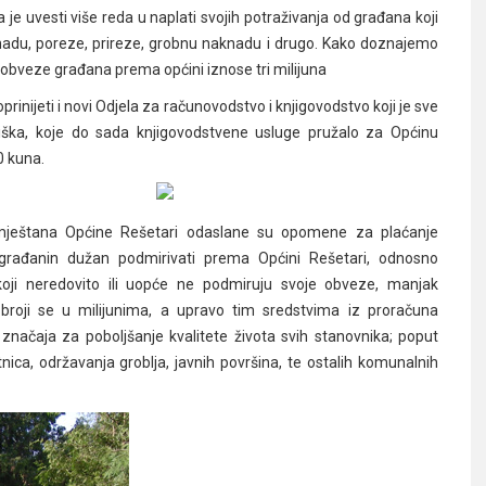
 je uvesti više reda u naplati svojih potraživanja od građana koji
du, poreze, prireze, grobnu naknadu i drugo. Kako doznajemo
 obveze građana prema općini iznose tri milijuna
prinijeti i novi Odjela za računovodstvo i knjigovodstvo koji je sve
ška, koje do sada knjigovodstvene usluge pružalo za Općinu
0 kuna.
mještana Općine Rešetari odaslane su opomene za plaćanje
građanin dužan podmirivati prema Općini Rešetari, odnosno
oji neredovito ili uopće ne podmiruju svoje obveze, manjak
 broji se u milijunima, a upravo tim sredstvima iz proračuna
og značaja za poboljšanje kvalitete života svih stanovnika; poput
ica, održavanja groblja, javnih površina, te ostalih komunalnih