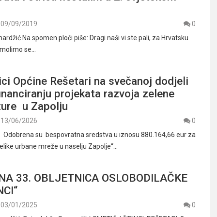
09/09/2019
0
rdžić Na spomen ploči piše: Dragi naši vi ste pali, za Hrvatsku
iž molimo se…
ci Općine Rešetari na svečanoj dodjeli
inanciranju projekata razvoja zelene
ture u Zapolju
13/06/2026
0
r Odobrena su bespovratna sredstva u iznosu 880.164,66 eur za
velike urbane mreže u naselju Zapolje“…
NA 33. OBLJETNICA OSLOBODILAČKE
NCI“
03/01/2025
0