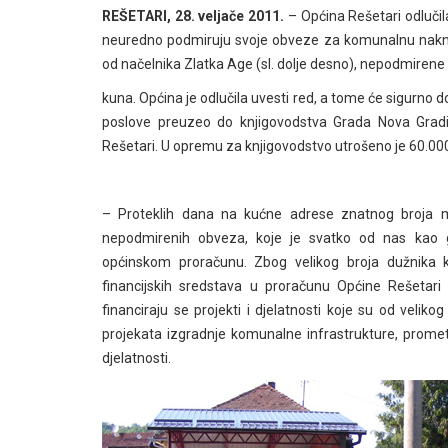
REŠETARI, 28. veljače 2011.
– Općina Rešetari odlučila
neuredno podmiruju svoje obveze za komunalnu nakna
od načelnika Zlatka Age (sl. dolje desno), nepodmirene
kuna. Općina je odlučila uvesti red, a tome će sigurno do
poslove preuzeo do knjigovodstva Grada Nova Gradi
Rešetari. U opremu za knjigovodstvo utrošeno je 60.00
– Proteklih dana na kućne adrese znatnog broja 
nepodmirenih obveza, koje je svatko od nas kao 
općinskom proračunu. Zbog velikog broja dužnika k
financijskih sredstava u proračunu Općine Rešetari
financiraju se projekti i djelatnosti koje su od velik
projekata izgradnje komunalne infrastrukture, prometn
djelatnosti.