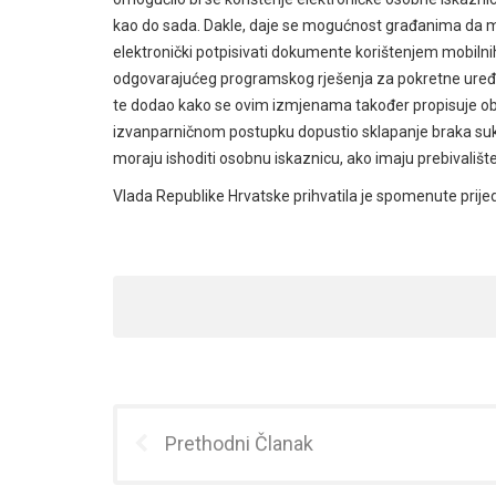
kao do sada. Dakle, daje se mogućnost građanima da m
elektronički potpisivati dokumente korištenjem mobilnih t
odgovarajućeg programskog rješenja za pokretne uređaje
te dodao kako se ovim izmjenama također propisuje obv
izvanparničnom postupku dopustio sklapanje braka sukl
moraju ishoditi osobnu iskaznicu, ako imaju prebivalište
Vlada Republike Hrvatske prihvatila je spomenute prije
Prethodni Članak