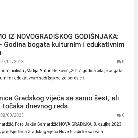
O IZ NOVOGRADIŠKOG GODIŠNJAKA:
Godina bogata kulturnim i edukativnim
a
07/01/2018
0
om učilištu „Matija Antun Relković „2017. godina bila je bogata
urnim i edukativnim sadržajima za odrasle i…
nica Gradskog vijeća sa samo šest, ali
h točaka dnevnog reda
08/03/2023
0
mardžić, Foto Jakša Samardžić NOVA GRADIŠKA, 8. ožujka 2023.
ć, predsjednica Gradskog vijeća Nove Gradiške sazvala…