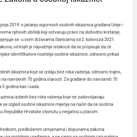
pnja 2019. o jačanju sigurnosti osobnih iskaznica građana Unije i
vima njihovih obitelji koji ostvaruju pravo na slobodno kretanje,
rimjenjuje se u svim državama članicama od 2. kolovoza 2021.
na, od kojih je najvažnije istaknuti da se propisuje da će
ske identifikatore nositelja osobne iskaznice, odnosno prikaz
obnih iskaznica koje se izdaju bez roka važenja, odnosno trajno,
 na navršenih 70 godina starosti. Za građane do navršenih 70
 5 godina kao i sada.
kaznica izdanih bez roka važenja koje ne zadovoljavaju
 se izgled osobne iskaznice mijenja na način da će osobna
ku Republike Hrvatske otisnutu u negativu u plavom
a s Uredbom, predloženim izmjenama i dopunama zakona
ice i na mobilnim uređajima, a ne samo na osobnim računalima