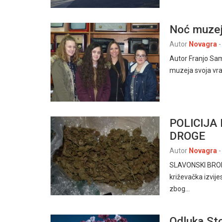
Noć muzej
Autor
Novagra
-
Autor Franjo Sa
muzeja svoja vra
POLICIJA
DROGE
Autor
Novagra
-
SLAVONSKI BROD, 
križevačka izvije
zbog…
Odluka Sto