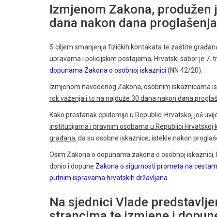
Izmjenom Zakona, produžen je
dana nakon dana proglašenja
S ciljem smanjenja fizičkih kontakata te zaštite građan
upravama i policijskim postajama, Hrvatski sabor je 7.
dopunama Zakona o osobnoj iskaznici
(NN 42/20).
Izmjenom navedenog Zakona, osobnim iskaznicama iste
rok važenja i to na najduže 30 dana nakon dana progla
Kako prestanak epidemije u Republici Hrvatskoj još uvij
institucijama i pravnim osobama u Republici Hrvatskoj k
građana,
da su osobne iskaznice, istekle nakon progla
Osim Zakona o dopunama zakona o osobnoj iskaznici, Hr
donio i dopune
Zakona o sigurnosti prometa na cesta
putnim ispravama hrvatskih državljana
.
Na sjednici Vlade predstavlj
strancima te izmjene i dopun