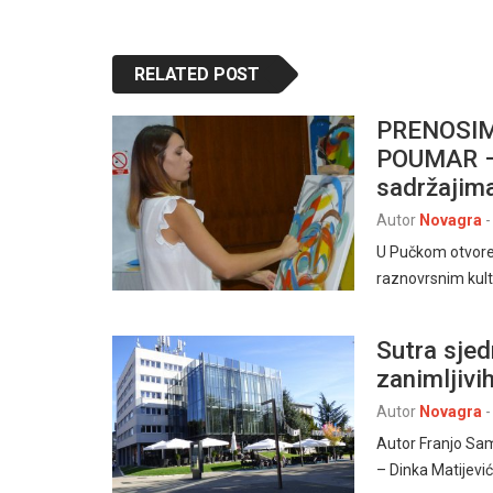
RELATED POST
PRENOSIM
POUMAR – 
sadržajim
Autor
Novagra
-
U Pučkom otvoren
raznovrsnim kult
Sutra sjed
zanimljivi
Autor
Novagra
-
Autor Franjo Sa
– Dinka Matijevi