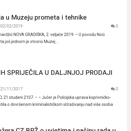
a u Muzeju prometa i tehnike
02/02/2019
0
mardžić NOVA GRADIŠKA, 2. veljače 2019. – U povodu Noći
ta još jednom je otvorio Muzej…
 IH SPRIJEČILA U DALJNJOJ PRODAJI
21/11/2017
0
21.studeni 2107. – – Jučer je Policijska uprava koprivničko-
stila o dovršenom kriminalističkom istraživanju nad više osoba
žera CZ BPŽ o uvjetima i načinu rada u