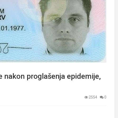
 nakon proglašenja epidemije,
2554
0