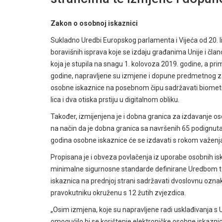
Zakon o osobnoj iskaznici
Sukladno Uredbi Europskog parlamenta i Vijeća od 20. li
boravišnih isprava koje se izdaju građanima Unije i člano
koja je stupila na snagu 1. kolovoza 2019. godine, a p
godine, napravljene su izmjene i dopune predmetnog zako
osobne iskaznice na posebnom čipu sadržavati biometrij
lica i dva otiska prstiju u digitalnom obliku.
Također, izmijenjena je i dobna granica za izdavanje os
na način da je dobna granica sa navršenih 65 podignuta
godina osobne iskaznice će se izdavati s rokom važenja
Propisana je i obveza povlačenja iz uporabe osobnih is
minimalne sigurnosne standarde definirane Uredbom te
iskaznica na prednjoj strani sadržavati dvoslovnu ozna
pravokutniku okruženu s 12 žutih zvjezdica.
„Osim izmjena, koje su napravljene radi usklađivanj
omogućilo bi se korištenje elektroničke osobne iskazn