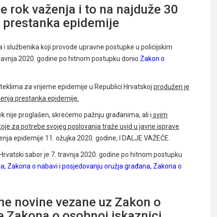
 rok važenja i to na najduže 30
 prestanka epidemije
a i službenika koji provode upravne postupke u policijskim
 travnja 2020. godine po hitnom postupku donio
Zakon o
klima za vrijeme epidemije u Republici Hrvatskoj
produžen je
šenja prestanka epidemije.
ek nije proglašen, skrećemo pažnju građanima, ali i
svim
oje za potrebe svojeg poslovanja traže uvid u javne isprave
šenja epidemije 11. ožujka 2020. godine, I DALJE VAŽEĆE.
vatski sabor je 7. travnja 2020. godine po hitnom postupku
ma
,
Zakona o nabavi i posjedovanju oružja građana
,
Zakona o
ene novine vezane uz Zakon o
e Zakona o osobnoj iskaznici