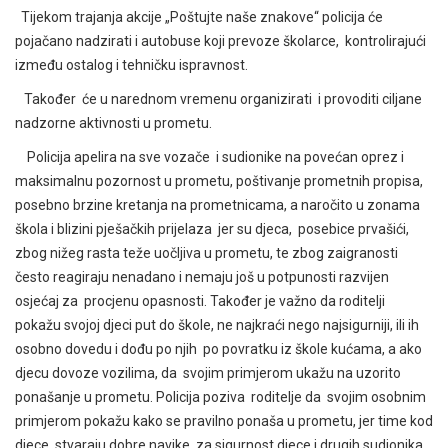
Tijekom trajanja akcije „Poštujte naše znakove“ policija će
pojačano nadzirati i autobuse koji prevoze školarce, kontrolirajući
između ostalog i tehničku ispravnost.
Također će u narednom vremenu organizirati i provoditi ciljane
nadzorne aktivnosti u prometu.
Policija apelira na sve vozače i sudionike na povećan oprez i
maksimalnu pozornost u prometu, poštivanje prometnih propisa,
posebno brzine kretanja na prometnicama, a naročito u zonama
škola i blizini pješačkih prijelaza jer su djeca, posebice prvašići,
zbog nižeg rasta teže uočljiva u prometu, te zbog zaigranosti
često reagiraju nenadano i nemaju još u potpunosti razvijen
osjećaj za procjenu opasnosti. Također je važno da roditelji
pokažu svojoj djeci put do škole, ne najkraći nego najsigurniji, ili ih
osobno dovedu i dođu po njih po povratku iz škole kućama, a ako
djecu dovoze vozilima, da svojim primjerom ukažu na uzorito
ponašanje u prometu. Policija poziva roditelje da svojim osobnim
primjerom pokažu kako se pravilno ponaša u prometu, jer time kod
djece stvaraju dobre navike, za sigurnost djece i drugih sudionika