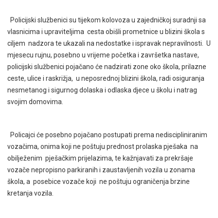
Policijski službenici su tijekom kolovoza u zajedničkoj suradnji sa
vlasnicima i upraviteljima cesta obišli prometnice u blizini škola s
ciljem nadzora te ukazali na nedostatke i ispravak nepravilnosti. U
mjesecu rujnu, posebno u vrijeme početka i završetka nastave,
policijski službenici pojačano će nadzirati zone oko škola, prilazne
ceste, ulice i raskrižja, u neposrednoj blizini škola, radi osiguranja
nesmetanog i sigurnog dolaska i odlaska djece u školu i natrag
svojim domovima.
Policajci će posebno pojačano postupati prema nediscipliniranim
vozačima, onima koji ne poštuju prednost prolaska pješaka na
obilježenim pješačkim prijelazima, te kažnjavati za prekršaje
vozače nepropisno parkiranih i zaustavljenih vozila u zonama
škola, a posebice vozače koji ne poštuju ograničenja brzine
kretanja vozila.