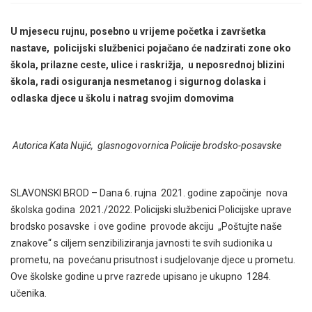
U mjesecu rujnu, posebno u vrijeme početka i završetka
nastave, policijski službenici pojačano će nadzirati zone oko
škola, prilazne ceste, ulice i raskrižja, u neposrednoj blizini
škola, radi osiguranja nesmetanog i sigurnog dolaska i
odlaska djece u školu i natrag svojim domovima
Autorica Kata Nujić, glasnogovornica Policije brodsko-posavske
SLAVONSKI BROD – Dana 6. rujna 2021. godine započinje nova
školska godina 2021./2022. Policijski službenici Policijske uprave
brodsko posavske i ove godine provode akciju „Poštujte naše
znakove“ s ciljem senzibiliziranja javnosti te svih sudionika u
prometu, na povećanu prisutnost i sudjelovanje djece u prometu.
Ove školske godine u prve razrede upisano je ukupno 1284.
učenika.