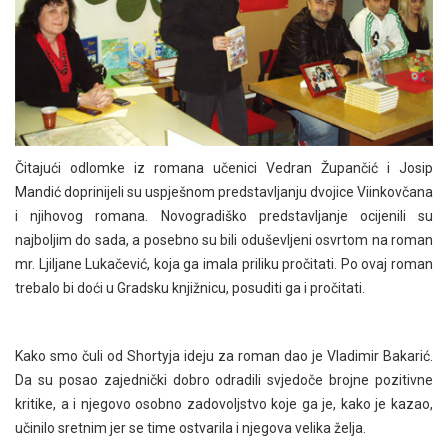
Čitajući odlomke iz romana učenici Vedran Župančić i Josip
Mandić doprinijeli su uspješnom predstavljanju dvojice Viinkovčana
i njihovog romana. Novogradiško predstavljanje ocijenili su
najboljim do sada, a posebno su bili oduševljeni osvrtom na roman
mr. Ljiljane Lukačević, koja ga imala priliku pročitati. Po ovaj roman
trebalo bi doći u Gradsku knjižnicu, posuditi ga i pročitati.
Kako smo čuli od Shortyja ideju za roman dao je Vladimir Bakarić.
Da su posao zajednički dobro odradili svjedoče brojne pozitivne
kritike, a i njegovo osobno zadovoljstvo koje ga je, kako je kazao,
učinilo sretnim jer se time ostvarila i njegova velika želja.