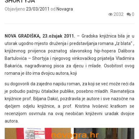
SHORTYJA
Objavljeno
23/03/2011
od
Novagra
2032
0
NOVA GRADIŠKA, 23.ožujak 2011.
– Gradska knjižnica bila je u
utorak ugodno mjesto druženja i predstavljanja romana „Iz blata“ ,
književnog prvijenca poznatog slavonskog hip-hopera Dalibora
Bartulovića – Shortyja i njegovog vinkovačkog prijatelja Vladimira
Bakarića, nagrađivanog pisca za djecu i mlade. Osobitost ovog
romana je što ima dvojicu autora, koji
su dogovorili da zajedno napišu roman, za koji se već može reći da
je pobudio pažnju čitalačke publike, posebno mladih. Ravnateljica
knjižnice prof. Biljana Dakić, pozdravila je autore i sve nazočne na
dječjem odjelu knjižnice, a prof. Kristina Ivošević kratkom se
recenzijom osvrnula na ovaj neobičan književni uradak dvojice
autora.