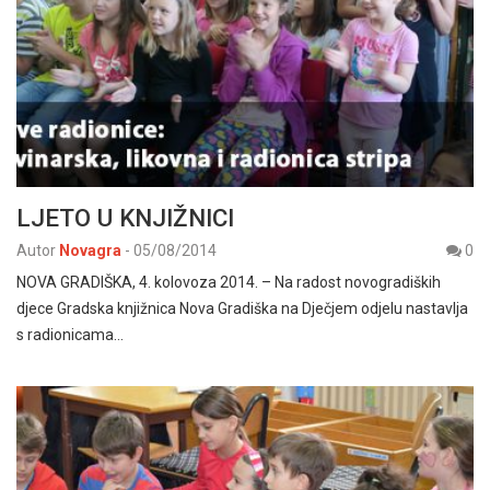
LJETO U KNJIŽNICI
Autor
Novagra
-
05/08/2014
0
NOVA GRADIŠKA, 4. kolovoza 2014. – Na radost novogradiških
djece Gradska knjižnica Nova Gradiška na Dječjem odjelu nastavlja
s radionicama…