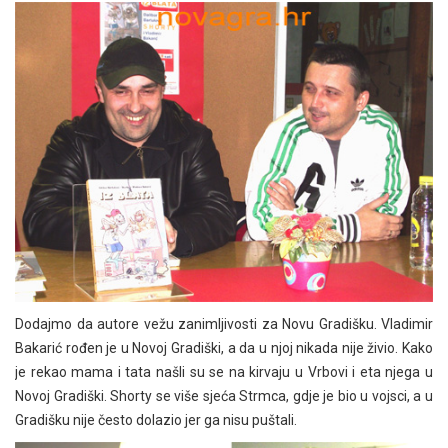
Dodajmo da autore vežu zanimljivosti za Novu Gradišku. Vladimir
Bakarić rođen je u Novoj Gradiški, a da u njoj nikada nije živio. Kako
je rekao mama i tata našli su se na kirvaju u Vrbovi i eta njega u
Novoj Gradiški. Shorty se više sjeća Strmca, gdje je bio u vojsci, a u
Gradišku nije često dolazio jer ga nisu puštali.