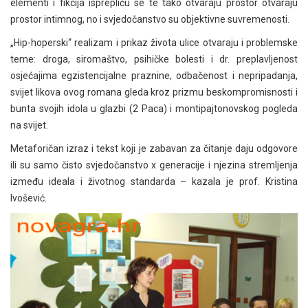
elementi i fikcija isprepliću se te tako otvaraju prostor otvaraju
prostor intimnog, no i svjedočanstvo su objektivne suvremenosti.
„Hip-hoperski“ realizam i prikaz života ulice otvaraju i problemske
teme: droga, siromaštvo, psihičke bolesti i dr. preplavljenost
osjećajima egzistencijalne praznine, odbačenost i nepripadanja,
svijet likova ovog romana gleda kroz prizmu beskompromisnosti i
bunta svojih idola u glazbi (2 Paca) i montipajtonovskog pogleda
na svijet.
Metaforičan izraz i tekst koji je zabavan za čitanje daju odgovore
ili su samo čisto svjedočanstvo x generacije i njezina stremljenja
između ideala i životnog standarda – kazala je prof. Kristina
Ivošević.