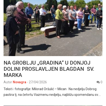
NA GROBLJU „GRADINA“ U DONJOJ
DOLINI PROSLAVLJEN BLAGDAN SV.
MARKA
Autor
Novagra
-
27/04/2026
0
Tekst i fotografije: Milorad Oršulić – Mican Na nedjelju Dobrog
pastira tj. na četvrtu Vazmenu nedjelju, najbližu spomendanu sv.…