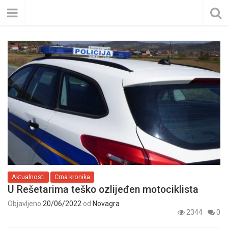
Aktualnosti
Crna kronika
U Rešetarima teško ozlijeđen motociklista
Objavljeno
20/06/2022
od
Novagra
2344
0