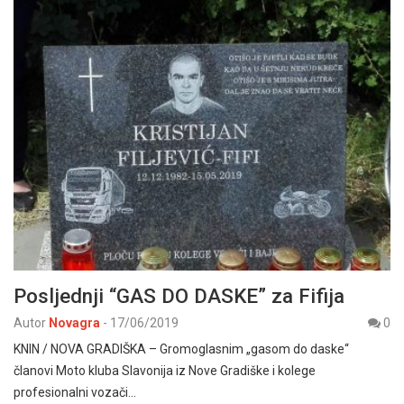
Posljednji “GAS DO DASKE” za Fifija
Autor
Novagra
-
17/06/2019
0
KNIN / NOVA GRADIŠKA – Gromoglasnim „gasom do daske“
članovi Moto kluba Slavonija iz Nove Gradiške i kolege
profesionalni vozači…