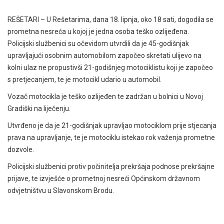
REŠETARI – U Rešetarima, dana 18. lipnja, oko 18 sati, dogodila se
prometna nesreća u kojoj je jedna osoba teško ozlijeđena.
Policijski službenici su očevidom utvrdili da je 45-godišnjak
upravljajući osobnim automobilom započeo skretati ulijevo na
kolni ulaz ne propustivši 21-godišnjeg motociklistu koji je započeo
s pretjecanjem, te je motocikl udario u automobil.
Vozač motocikla je teško ozlijeđen te zadržan u bolnici u Novoj
Gradiški na liječenju.
Utvrđeno je da je 21-godišnjak upravljao motociklom prije stjecanja
prava na upravljanje, te je motociklu istekao rok važenja prometne
dozvole.
Policijski službenici protiv počinitelja prekršaja podnose prekršajne
prijave, te izvješće o prometnoj nesreći Općinskom državnom
odvjetništvu u Slavonskom Brodu.