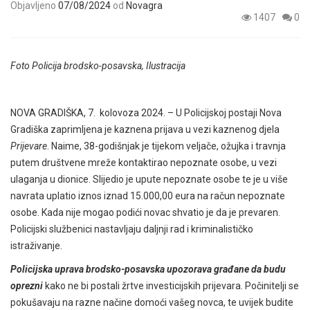
Objavljeno
07/08/2024
od
Novagra
1407
0
Foto Policija brodsko-posavska, Ilustracija
NOVA GRADIŠKA, 7. kolovoza 2024. – U Policijskoj postaji Nova
Gradiška zaprimljena je kaznena prijava u vezi kaznenog djela
Prijevare
. Naime, 38-godišnjak je tijekom veljače, ožujka i travnja
putem društvene mreže kontaktirao nepoznate osobe, u vezi
ulaganja u dionice. Slijedio je upute nepoznate osobe te je u više
navrata uplatio iznos iznad 15.000,00 eura na račun nepoznate
osobe. Kada nije mogao podići novac shvatio je da je prevaren.
Policijski službenici nastavljaju daljnji rad i kriminalističko
istraživanje.
Policijska uprava brodsko-posavska upozorava građane da budu
oprezni
kako ne bi postali žrtve investicijskih prijevara. Počinitelji se
pokušavaju na razne načine domoći vašeg novca, te uvijek budite