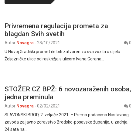
Privremena regulacija prometa za
blagdan Svih svetih
Autor
Novagra
-
28/10/2021
0
U Novoj Gradiški promet će biti zatvoren za sva vozila u dijelu
Željezničke ulice od raskrižja s ulicom Ivana Gorana…
STOŽER CZ BPŽ: 6 novozaraženih osoba,
jedna preminula
Autor
Novagra
-
02/02/2021
0
SLAVONSKI BROD, 2. veljače 2021. – Prema podacima Nastavnog
zavoda za javno zdravstvo Brodsko-posavske županije, u zadnja
24 sata na…