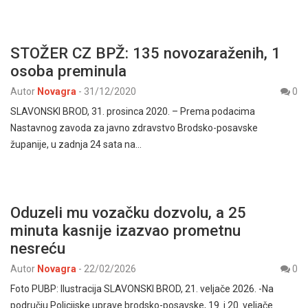
STOŽER CZ BPŽ: 135 novozaraženih, 1
osoba preminula
Autor
Novagra
-
31/12/2020
0
SLAVONSKI BROD, 31. prosinca 2020. – Prema podacima
Nastavnog zavoda za javno zdravstvo Brodsko-posavske
županije, u zadnja 24 sata na…
Oduzeli mu vozačku dozvolu, a 25
minuta kasnije izazvao prometnu
nesreću
Autor
Novagra
-
22/02/2026
0
Foto PUBP: Ilustracija SLAVONSKI BROD, 21. veljače 2026. -Na
području Policijske uprave brodsko-posavske, 19. i 20. veljače