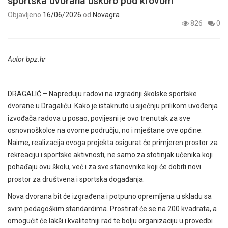
sportska dvorana uskoro pod krovom
Objavljeno
16/06/2026
od
Novagra
826
0
Autor bpz.hr
DRAGALIĆ – Napreduju radovi na izgradnji školske sportske
dvorane u Dragaliću. Kako je istaknuto u siječnju prilikom uvođenja
izvođača radova u posao, povijesni je ovo trenutak za sve
osnovnoškolce na ovome području, no i mještane ove općine.
Naime, realizacija ovoga projekta osigurat će primjeren prostor za
rekreaciju i sportske aktivnosti, ne samo za stotinjak učenika koji
pohađaju ovu školu, već i za sve stanovnike koji će dobiti novi
prostor za društvena i sportska događanja.
Nova dvorana bit će izgrađena i potpuno opremljena u skladu sa
svim pedagoškim standardima. Prostirat će se na 200 kvadrata, a
omogućit će lakši i kvalitetniji rad te bolju organizaciju u provedbi