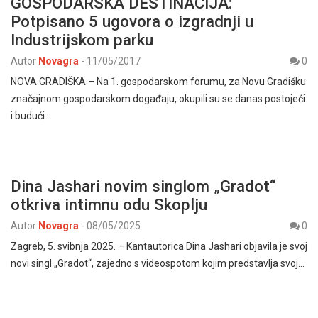
GOSPODARSKA DESTINACIJA:
Potpisano 5 ugovora o izgradnji u
Industrijskom parku
Autor
Novagra
-
11/05/2017
0
NOVA GRADIŠKA – Na 1. gospodarskom forumu, za Novu Gradišku
značajnom gospodarskom događaju, okupili su se danas postojeći
i budući…
Dina Jashari novim singlom „Gradot“
otkriva intimnu odu Skoplju
Autor
Novagra
-
08/05/2025
0
Zagreb, 5. svibnja 2025. – Kantautorica Dina Jashari objavila je svoj
novi singl „Gradot“, zajedno s videospotom kojim predstavlja svoj…