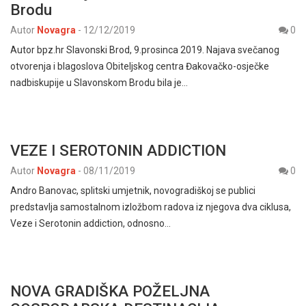
Brodu
Autor
Novagra
-
12/12/2019
0
Autor bpz.hr Slavonski Brod, 9.prosinca 2019. Najava svečanog
otvorenja i blagoslova Obiteljskog centra Đakovačko-osječke
nadbiskupije u Slavonskom Brodu bila je…
VEZE I SEROTONIN ADDICTION
Autor
Novagra
-
08/11/2019
0
Andro Banovac, splitski umjetnik, novogradiškoj se publici
predstavlja samostalnom izložbom radova iz njegova dva ciklusa,
Veze i Serotonin addiction, odnosno…
NOVA GRADIŠKA POŽELJNA