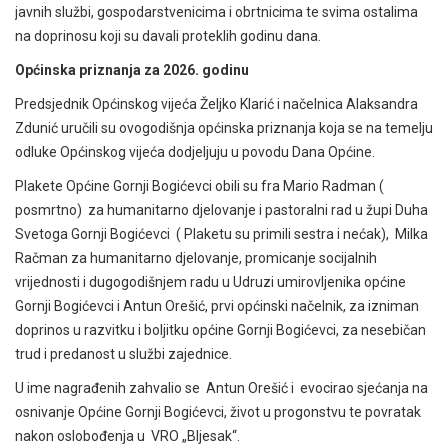
javnih službi, gospodarstvenicima i obrtnicima te svima ostalima
na doprinosu koji su davali proteklih godinu dana.
Općinska priznanja za 2026. godinu
Predsjednik Općinskog vijeća Željko Klarić i načelnica Alaksandra
Zdunić uručili su ovogodišnja općinska priznanja koja se na temelju
odluke Općinskog vijeća dodjeljuju u povodu Dana Općine.
Plakete Općine Gornji Bogićevci obili su fra Mario Radman (
posmrtno)
za humanitarno djelovanje i pastoralni rad u župi Duha
Svetoga Gornji Bogićevci ( Plaketu su primili sestra i nećak), Milka
Račman za humanitarno djelovanje, promicanje socijalnih
vrijednosti i dugogodišnjem radu u Udruzi umirovljenika općine
Gornji Bogićevci i Antun Orešić, prvi općinski načelnik, za izniman
doprinos u razvitku i boljitku općine Gornji Bogićevci, za nesebičan
trud i predanost u službi zajednice.
U ime nagrađenih zahvalio se Antun Orešić i evocirao sjećanja na
osnivanje Općine Gornji Bogićevci, život u progonstvu te povratak
nakon oslobođenja u VRO „Bljesak“.