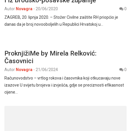
Autor
Novagra
-
20/06/2020
0
ZAGREB, 20. lipnja 2020. – Stožer Civilne zaštite RH priopćio je
danas da je broj novooboljelih u Republici Hrvatskoj u…
ProknjižiMe by Mirela Relković:
Časovnici
Autor
Novagra
-
21/06/2024
0
Računovodstvo – vrtlog rokova i časovnika koji otkucavaju nove
izazove U svijetu brojeva i izvješća, gdje se preciznosti efikasnost
cijene…