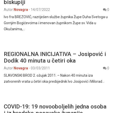
biskupiji
Autor
Novagra
-
14/07/2022
0
Ivo fra BREZOVIĆ, razriješen službe župnika Župe Duha Svetoga u
Gornjim Bogićevcima i imenovan župnikom Župe sv. Vida u
Okučanima,…
REGIONALNA INICIJATIVA – Josipović i
Dodik 40 minuta u četiri oka
Autor
Novagra
-
03/03/2011
0
SLAVONSKI BROD 2. ožujak 2011. – Nakon 40 minuta iza
zatvorenih vrata u četiri oka predsjednik Ivo Josipović i Milorad…
COVID-19: 19 novooboljelih jedna osoba
i iz brodsko-posavske županije