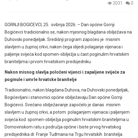
2031
0
GORNJI BOGIĆEVCI, 25. svibnja 2026. – Dan općine Gornji
Bogićevci tradicionalno se, nakon mjesnog blagdana obilježava na
Duhovski ponedjeljak.
Središnji program započeo je misnim
slavljem u župnoj crkvi, nakon čega slijedi polaganje vijenaca i
paljenje svijeća kod spomen-obilježja u čast poginulim hrvatskim
braniteljima i prvom hrvatskom predsjedniku
Nakon misnog slavlja položeni vijenci i zapaljene svijeće za
poginule i umrle hrvatske branitelje
Tradicionalno, nakon blagdana Duhova, na Duhovski ponedjeljak,
Bogićevljani i stanovnici općine obilježavaju Dan općine Gornji
Bogićevci.
Svečano obilježavanje započelo je danas misnim
slavljem u župnoj crkvi, a potom polaganjem vijenaca i paljenjem
svijeća kod spomen-obilježja poginulim hrvatskim braniteljima u
Domovinskom ratu s područja općine i biste prvog hrvatskog
predsjednika dr. Franje Tuđmana na Trgu hrvatskih branitelja.