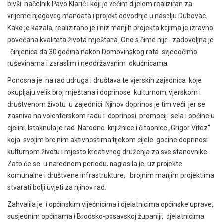
bivši načelnik Pavo Klarić i koji je većim dijelom realiziran za
vrijeme njegovog mandata i projekt odvodnje u naselju Dubovac.
Kako je kazala, realizirano je i niz manjih projekta kojima je izravno
povećana kvaliteta života mještana. Ono s čime nije zadovoljna je
činjenica da 30 godina nakon Domovinskog rata svjedočimo
ruševinama i zaraslim i neodržavanim okućnicama.
Ponosna je na rad udruga i društava te vjerskih zajednica koje
okupljaju velik broj mještana i doprinose kulturnom, vjerskom i
društvenom životu u zajednici. Njihov doprinos je tim veći jer se
zasniva na volonterskom radu i doprinosi promociji sela i općine u
cjelini. Istaknula je rad Narodne knjižnice i čitaonice „Grigor Vitez“
koja svojim brojnim aktivnostima tijekom cijele godine doprinosi
kulturnom životu i mjesto kreativnog druženja za sve stanovnike.
Zato će se u narednom periodu, naglasila je, uz projekte
komunalne i društvene infrastrukture, brojnim manjim projektima
stvarati bolji uvjeti za njihov rad.
Zahvalila je i općinskim vijećnicima i djelatnicima općinske uprave,
susjednim općinama i Brodsko-posavskoj županiji, djelatnicima