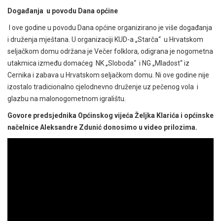
Događanja u povodu Dana općine
I ove godine u povodu Dana općine organizirano je više događanja
i druženja mještana. U organizaciji KUD-a „Starča“ u Hrvatskom
seljačkom domu održana je Večer folklora, odigrana je nogometna
utakmica između domaćeg NK „Sloboda“ i NG „Mladost“ iz
Cernika i zabava u Hrvatskom seljačkom domu. Ni ove godine nije
izostalo tradicionalno cjelodnevno druženje uz pečenog vola i
glazbu na malonogometnom igralištu.
Govore predsjednika Općinskog vijeća Željka Klarića i općinske
načelnice Aleksandre Zdunić donosimo u video prilozima.