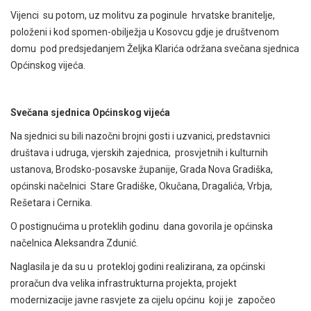
Vijenci su potom, uz molitvu za poginule hrvatske branitelje,
položeni i kod spomen-obilježja u Kosovcu gdje je društvenom
domu pod predsjedanjem Željka Klarića održana svečana sjednica
Općinskog vijeća.
Svečana sjednica Općinskog vijeća
Na sjednici su bili nazočni brojni gosti i uzvanici, predstavnici
društava i udruga, vjerskih zajednica, prosvjetnih i kulturnih
ustanova, Brodsko-posavske županije, Grada Nova Gradiška,
općinski načelnici Stare Gradiške, Okučana, Dragalića, Vrbja,
Rešetara i Cernika.
O postignućima u proteklih godinu dana govorila je općinska
načelnica Aleksandra Zdunić.
Naglasila je da su u protekloj godini realizirana, za općinski
proračun dva velika infrastrukturna projekta, projekt
modernizacije javne rasvjete za cijelu općinu koji je započeo