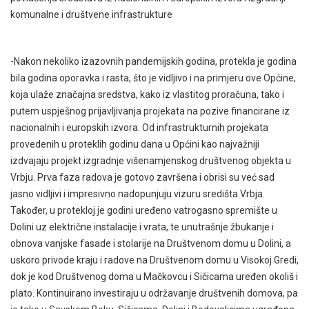
komunalne i društvene infrastrukture
-Nakon nekoliko izazovnih pandemijskih godina, protekla je godina
bila godina oporavka i rasta, što je vidljivo i na primjeru ove Općine,
koja ulaže značajna sredstva, kako iz vlastitog proračuna, tako i
putem uspješnog prijavljivanja projekata na pozive financirane iz
nacionalnih i europskih izvora. Od infrastrukturnih projekata
provedenih u proteklih godinu dana u Općini kao najvažniji
izdvajaju projekt izgradnje višenamjenskog društvenog objekta u
Vrbju. Prva faza radova je gotovo završena i obrisi su već sad
jasno vidljivi i impresivno nadopunjuju vizuru središta Vrbja.
Također, u protekloj je godini uređeno vatrogasno spremište u
Dolini uz električne instalacije i vrata, te unutrašnje žbukanje i
obnova vanjske fasade i stolarije na Društvenom domu u Dolini, a
uskoro privode kraju i radove na Društvenom domu u Visokoj Gredi,
dok je kod Društvenog doma u Mačkovcu i Sičicama uređen okoliš i
plato. Kontinuirano investiraju u održavanje društvenih domova, pa