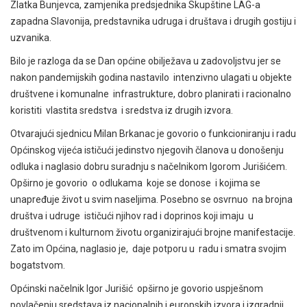
Zlatka Bunjevca, zamjenika predsjednika Skupštine LAG-a
zapadna Slavonija, predstavnika udruga i društava i drugih gostiju i
uzvanika.
Bilo je razloga da se Dan općine obilježava u zadovoljstvu jer se
nakon pandemijskih godina nastavilo intenzivno ulagati u objekte
društvene i komunalne infrastrukture, dobro planirati i racionalno
koristiti vlastita sredstva i sredstva iz drugih izvora.
Otvarajući sjednicu Milan Brkanac je govorio o funkcioniranju i radu
Općinskog vijeća ističući jedinstvo njegovih članova u donošenju
odluka i naglasio dobru suradnju s načelnikom Igorom Jurišićem.
Opširno je govorio o odlukama koje se donose i kojima se
unapređuje život u svim naseljima. Posebno se osvrnuo na brojna
društva i udruge ističući njihov rad i doprinos koji imaju u
društvenom i kulturnom životu organizirajući brojne manifestacije.
Zato im Općina, naglasio je, daje potporu u radu i smatra svojim
bogatstvom.
Općinski načelnik Igor Jurišić opširno je govorio
uspješnom
povlačenju sredstava iz nacionalnih i europskih izvora i izgradnji