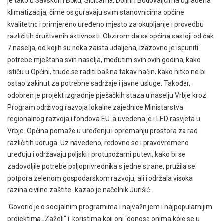
je tako u Savskom Boku, Sičicama, Dolini i Bodovaljcima ugrađena
klimatizacija, čime osiguravaju svim stanovnicima općine
kvalitetno i primjereno uređeno mjesto za okupljanje i provedbu
različitih društvenih aktivnosti. Obzirom da se općina sastoji od čak
7 naselja, od kojih su neka zaista udaljena, izazovno je ispuniti
potrebe mještana svih naselja, međutim svih ovih godina, kako
ističu u Općini, trude se raditi baš na takav način, kako nitko ne bi
ostao zakinut za potrebne sadržaje i javne usluge. Također,
odobren je projekt izgradnje pješačkih staza u naselju Vrbje kroz
Program održivog razvoja lokalne zajednice Ministarstva
regionalnog razvoja i fondova EU, a uvedena je i LED rasvjeta u
Vrbje. Općina pomaže u uređenju i opremanju prostora za rad
različitih udruga. Uz navedeno, redovno se i pravovremeno
uređuju i održavaju poljski i protupožarni putevi, kako bi se
zadovoljile potrebe poljoprivrednika s jedne strane, pružila se
potpora zelenom gospodarskom razvoju, ali i održala visoka
razina civilne zaštite- kazao je načelnik Jurišić.
Govorio je o socijalnim programima i najvažnijem i najpopularnijim
projektima „Zaželi“ i koristima koji oni donose onima koje se u