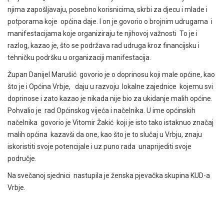
njima zapošljavaju, posebno korisnicima, skrbi za djecu i mlade i
potporama koje općina daje. I on je govorio o brojnim udrugama i
manifestacijama koje organiziraju te njihovoj važnosti To je i
razlog, kazao je, što se podržava rad udruga kroz financijsku i
tehničku podršku u organizaciji manifestacija.
Župan Danijel Marušić govorio je o doprinosu koji male općine, kao
što je i Općina Vrbje, daju u razvoju lokalne zajednice kojemu svi
doprinose i zato kazao je nikada nije bio za ukidanje malih općine.
Pohvalio je rad Općinskog vijeća i načelnika. U ime općinskih
načelnika govorio je Vitomir Žakić koji je isto tako istaknuo značaj
malih općina kazavši da one, kao što je to slučaj u Vrbju, znaju
iskoristiti svoje potencijale i uz puno rada unaprijediti svoje
područje.
Na svečanoj sjednici nastupila je ženska pjevačka skupina KUD-a
Vrbje.