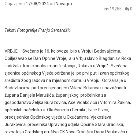
Objavljeno
17/08/2024
od
Novagra
19265
0
Tekst i Fotografije Franjo Samardžić
VRBJE – Svečano je 16. kolovoza bilo u Vrbju i Bodovaljcima.
Obilježavao se Dan Općine Vrbje, a u Vrbju slavio Blagdan sv. Roka
i održala tradicionalna manifestacija „Rokovo u Vrbju“. Svečana
sjednica općinskog Vijeća održana je po prvi put izvan općinskog
središta zbog radova na mjesnom domu u Vrebju. Održana je u
Bodovljacima pod predsjedanjem Milana Brkanca u nazočnosti
župana Danijela Marušića, županijskog pročelnika za
gospodarstvo Željka Burazovića, Ace Vidakovića i Vitomira Žakića,
općinskih načelnika u Okučanima i Cerniku, Ivice Pivca,
predsjednika Općinskog vijeća u Okučanima, Vjekoslava
Jurakovića, pročelnika Upravnog odjela Općine Stara Gradiška,
ravnatelja Gradskog društva CK Nova Gradiška Daria Paukovića i