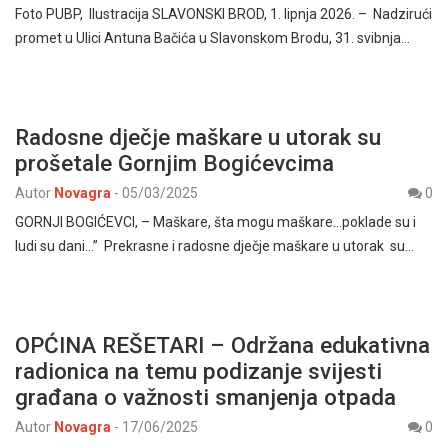
Foto PUBP, Ilustracija SLAVONSKI BROD, 1. lipnja 2026. – Nadzirući
promet u Ulici Antuna Bačića u Slavonskom Brodu, 31. svibnja…
Radosne dječje maškare u utorak su
prošetale Gornjim Bogićevcima
Autor
Novagra
-
05/03/2025
0
GORNJI BOGIĆEVCI, – Maškare, šta mogu maškare…poklade su i
ludi su dani…” Prekrasne i radosne dječje maškare u utorak su…
OPĆINA REŠETARI – Održana edukativna
radionica na temu podizanje svijesti
građana o važnosti smanjenja otpada
Autor
Novagra
-
17/06/2025
0