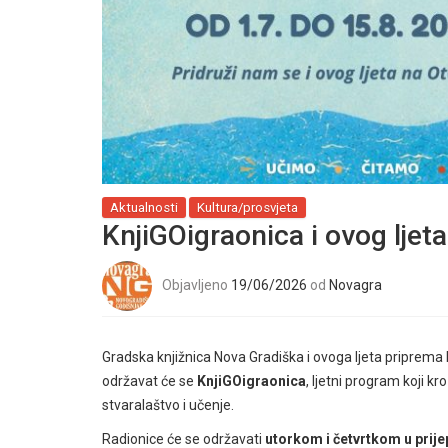
Aktualnosti
Kultura/prosvjeta
KnjiGOigraonica i ovog ljeta
Objavljeno
19/06/2026
od
Novagra
Gradska knjižnica Nova Gradiška i ovoga ljeta priprema
održavat će se
KnjiGOigraonica
, ljetni program koji kr
stvaralaštvo i učenje.
Radionice će se održavati
utorkom i četvrtkom u prij