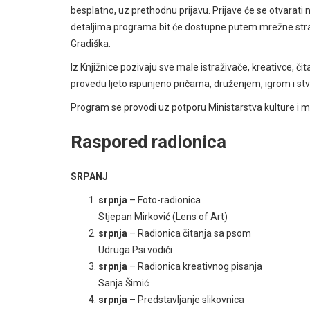
besplatno, uz prethodnu prijavu. Prijave će se otvarati n
detaljima programa bit će dostupne putem mrežne str
Gradiška.
Iz Knjižnice pozivaju sve male istraživače, kreativce, či
provedu ljeto ispunjeno pričama, druženjem, igrom i st
Program se provodi uz potporu Ministarstva kulture i m
Raspored radionica
SRPANJ
srpnja
– Foto-radionica
Stjepan Mirković (Lens of Art)
srpnja
– Radionica čitanja sa psom
Udruga Psi vodiči
srpnja
– Radionica kreativnog pisanja
Sanja Šimić
srpnja
– Predstavljanje slikovnica