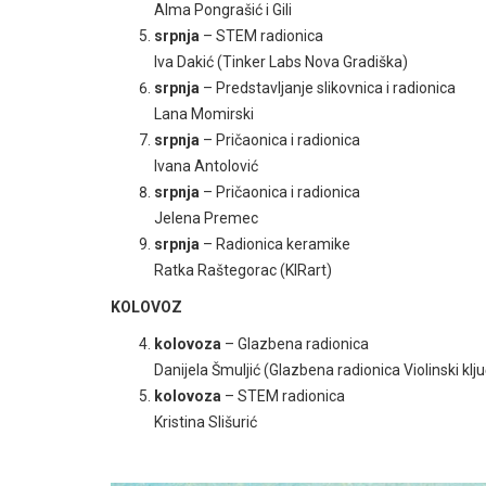
Alma Pongrašić i Gili
srpnja
– STEM radionica
Iva Dakić (Tinker Labs Nova Gradiška)
srpnja
– Predstavljanje slikovnica i radionica
Lana Momirski
srpnja
– Pričaonica i radionica
Ivana Antolović
srpnja
– Pričaonica i radionica
Jelena Premec
srpnja
– Radionica keramike
Ratka Raštegorac (KIRart)
KOLOVOZ
kolovoza
– Glazbena radionica
Danijela Šmuljić (Glazbena radionica Violinski klju
kolovoza
– STEM radionica
Kristina Slišurić