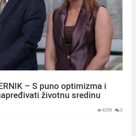
RNIK – S puno optimizma i
apređivati životnu sredinu
4299
0