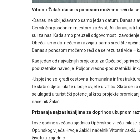
Vitomir Žakić: danas s ponosom možemo reći da se v
-Danas ne obilježavamo samo jedan datum. Danas slavim
Cernik čini posebnim mjestom za život, Ali danas, isti t
su iza nas. Kada smo preuzeli odgovornost zavođenje n
Obećali smo da nećemo razvijati samo središte općine n
Danas s ponosom možemo reći da se rezultati vide – ka
Kao jedan od najvažnijih projekata za Opća poljoprivred
poduzetnike naveo je Poljoprivredno-poduzetnički inkub
-Uspješno se gradi cestovna komunalna infrastruktura 
te skrbi o djeci i ulaže u bolje uvjete u vrtiću. Skrbi se 
se ulagati u turistički potencijal kroz projekte promican
načelnik Žakić.
Priznanja najzaslužnijima za doprinos ukupnom razvo
I ove godine svečana sjednica Općinskog vijeća bila je
Općinskog vijeća Hrvoje Žakić i načelnik Vitomir Žakić
životu u zajednici.