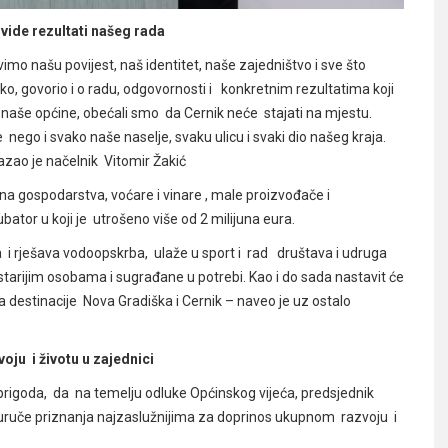
ide rezultati našeg rada
o našu povijest, naš identitet, naše zajedništvo i sve što
ako, govorio i o radu, odgovornosti i konkretnim rezultatima koji
aše općine, obećali smo da Cernik neće stajati na mjestu.
ego i svako naše naselje, svaku ulicu i svaki dio našeg kraja.
zao je načelnik Vitomir Žakić
na gospodarstva, voćare i vinare , male proizvođače i
ator u koji je utrošeno više od 2 milijuna eura.
i rješava vodoopskrba, ulaže u sport i rad društava i udruga
i o starijim osobama i sugrađane u potrebi. Kao i do sada nastavit će
ja destinacije Nova Gradiška i Cernik – naveo je uz ostalo
ju i životu u zajednici
 prigoda, da na temelju odluke Općinskog vijeća, predsjednik
, uruče priznanja najzaslužnijima za doprinos ukupnom razvoju i