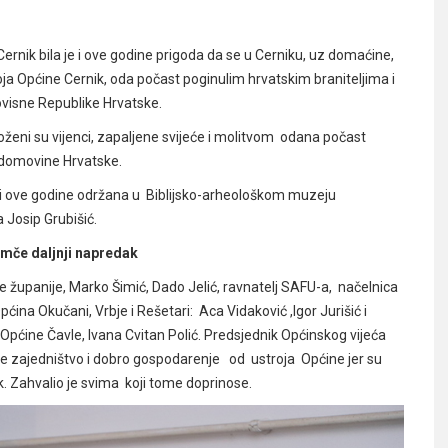
ernik bila je i ove godine prigoda da se u Cerniku, uz domaćine,
stroja Općine Cernik, oda počast poginulim hrvatskim braniteljima i
ovisne Republike Hrvatske.
ženi su vijenci, zapaljene svijeće i molitvom odana počast
e domovine Hrvatske.
i ove godine održana u Biblijsko-arheološkom muzeju
 Josip Grubišić.
mče daljnji napredak
upanije, Marko Šimić, Dado Jelić, ravnatelj SAFU-a, načelnica
ćina Okučani, Vrbje i Rešetari: Aca Vidaković ,Igor Jurišić i
pćine Čavle, Ivana Cvitan Polić. Predsjednik Općinskog vijeća
o je zajedništvo i dobro gospodarenje od ustroja Općine jer su
k. Zahvalio je svima koji tome doprinose.