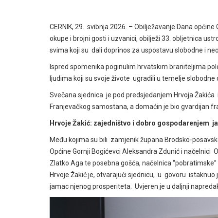
CERNIK, 29. svibnja 2026. – Obilježavanje Dana općine C
okupe i brojni gosti i uzvanici, obilježi 33. obljetnica u
svima koji su dali doprinos za uspostavu slobodne i ne
Ispred spomenika poginulim hrvatskim braniteljima polo
ljudima koji su svoje živote ugradili u temelje slobodn
Svečana sjednica je pod predsjedanjem Hrvoja Žakića 
Franjevačkog samostana, a domaćin je bio gvardijan fra
Hrvoje Žakić: zajedništvo i dobro gospodarenjem ja
Među kojima su bili
zamjenik župana Brodsko-posavske ž
Općine Gornji Bogićevci Aleksandra Zdunić i načelnici Op
Zlatko Aga te posebna gošća, načelnica “pobratimske” O
Hrvoje Žakić je, otvarajući sjednicu, u govoru istaknu
jamac njenog prosperiteta. Uvjeren je u daljnji napreda