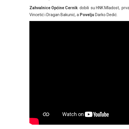
Zahvalnice Općine Cernik
dobili su HNK Mladost, prvaci
Vincetić i Dragan Bakunić, a
Povelju
Darko Dedić.