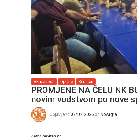
Aktualnosti
Općine
Rešetari
PROMJENE NA ČELU NK B
novim vodstvom po nove s
Objavljeno
07/07/2026
od
Novagra
Autor resetari.hr