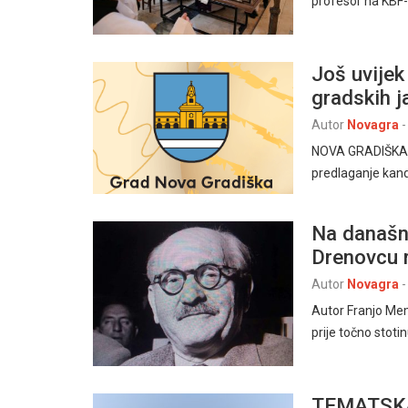
profesor na KBF-
Još uvijek
gradskih j
Autor
Novagra
-
NOVA GRADIŠKA, 1
predlaganje kand
Na današnj
Drenovcu r
Autor
Novagra
-
Autor Franjo Me
prije točno stoti
TEMATSKA