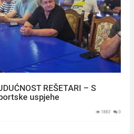
UDUĆNOST REŠETARI – S
portske uspjehe
1883
0