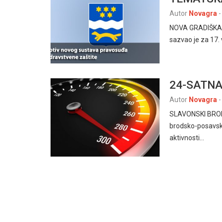
Autor
Novagra
-
NOVA GRADIŠKA, 1
sazvao je za 17.
24-SATNA
Autor
Novagra
-
SLAVONSKI BROD, 
brodsko-posavske
aktivnosti…