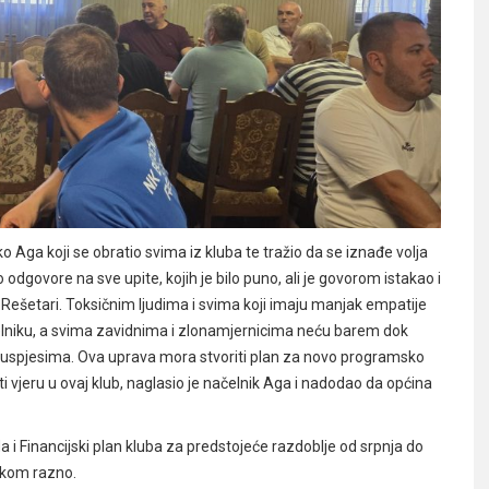
ko Aga koji se obratio svima iz kluba te tražio da se iznađe volja
dgovore na sve upite, kojih je bilo puno, ali je govorom istakao i
 Rešetari. Toksičnim ljudima i svima koji imaju manjak empatije
čelniku, a svima zavidnima i zlonamjernicima neću barem dok
neuspjesima. Ova uprava mora stvoriti plan za novo programsko
riti vjeru u ovaj klub, naglasio je načelnik Aga i nadodao da općina
a i Financijski plan kluba za predstojeće razdoblje od srpnja do
čkom razno.