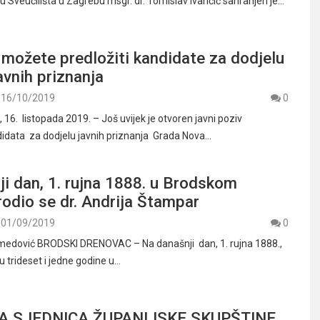
u Sveučilišta u Zagrebu msgr. dr. Tomislav Ivančić sahranjen je…
 možete predložiti kandidate za dodjelu
avnih priznanja
16/10/2019
0
6. listopada 2019. – Još uvijek je otvoren javni poziv
idata za dodjelu javnih priznanja Grada Nova…
i dan, 1. rujna 1888. u Brodskom
odio se dr. Andrija Štampar
01/09/2019
0
medović BRODSKI DRENOVAC – Na današnji dan, 1. rujna 1888.,
nu trideset i jedne godine u…
 SJEDNICA ŽUPANIJSKE SKUPŠTINE