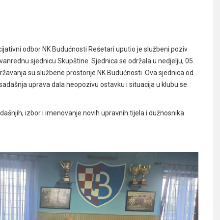
ijativni odbor NK Budućnosti Rešetari uputio je službeni poziv
zvanrednu sjednicu Skupštine. Sjednica se održala u nedjelju, 05.
državanja su službene prostorije NK Budućnosti. Ova sjednica od
sadašnja uprava dala neopozivu ostavku i situacija u klubu se
njih, izbor i imenovanje novih upravnih tijela i dužnosnika