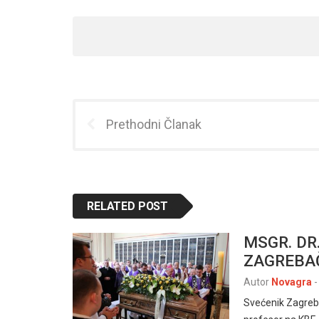
Prethodni Članak
RELATED POST
MSGR. DR
ZAGREBA
Autor
Novagra
-
Svećenik Zagreba