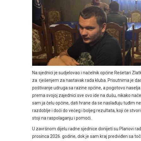
Na sjednici je sudjelovao i načelnik općine Rešetari Zlat
za rješenjem za nastavak rada kluba. Prisutnima je dao o
poštivanje udruga sa razine općine, a pogotovo naselja
prema svojoj zajednici sve ovo ide na dušu, nikako na
sam ja čelu općine, dati hrane da se naslađuju tuđim 
razdoblje i doći do većeg i boljeg rezultata, koji će stvo
stoji na raspolaganju i pomoći.
U završnom dijelu radne sjednice donijeti su Planovi rad
prosinca 2026. godine, dok je sam kraj predviđen sa to