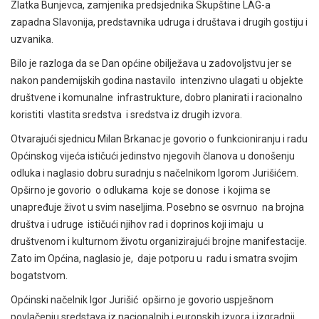
Zlatka Bunjevca, zamjenika predsjednika Skupštine LAG-a
zapadna Slavonija, predstavnika udruga i društava i drugih gostiju i
uzvanika.
Bilo je razloga da se Dan općine obilježava u zadovoljstvu jer se
nakon pandemijskih godina nastavilo intenzivno ulagati u objekte
društvene i komunalne infrastrukture, dobro planirati i racionalno
koristiti vlastita sredstva i sredstva iz drugih izvora.
Otvarajući sjednicu Milan Brkanac je govorio o funkcioniranju i radu
Općinskog vijeća ističući jedinstvo njegovih članova u donošenju
odluka i naglasio dobru suradnju s načelnikom Igorom Jurišićem.
Opširno je govorio o odlukama koje se donose i kojima se
unapređuje život u svim naseljima. Posebno se osvrnuo na brojna
društva i udruge ističući njihov rad i doprinos koji imaju u
društvenom i kulturnom životu organizirajući brojne manifestacije.
Zato im Općina, naglasio je, daje potporu u radu i smatra svojim
bogatstvom.
Općinski načelnik Igor Jurišić opširno je govorio
uspješnom
povlačenju sredstava iz nacionalnih i europskih izvora i izgradnji