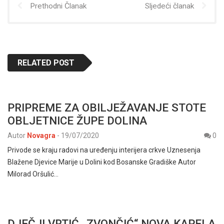
Prethodni Članak
Sljedeći članak
RELATED POST
PRIPREME ZA OBILJEŽAVANJE STOTE
OBLJETNICE ŽUPE DOLINA
Autor
Novagra
-
19/07/2020
0
Privode se kraju radovi na uređenju interijera crkve Uznesenja
Blažene Djevice Marije u Dolini kod Bosanske Gradiške Autor
Milorad Oršulić…
DJEČJI VRTIĆ „ZVONČIĆ“ NOVA KAPELA