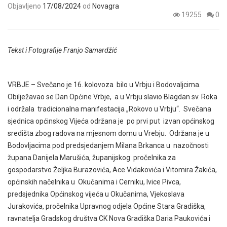
Objavljeno
17/08/2024
od
Novagra
19255
0
Tekst i Fotografije Franjo Samardžić
VRBJE – Svečano je 16. kolovoza bilo u Vrbju i Bodovaljcima.
Obilježavao se Dan Općine Vrbje, a u Vrbju slavio Blagdan sv. Roka
i održala tradicionalna manifestacija „Rokovo u Vrbju“. Svečana
sjednica općinskog Vijeća održana je po prvi put izvan općinskog
središta zbog radova na mjesnom domu u Vrebju. Održana je u
Bodovljacima pod predsjedanjem Milana Brkanca u nazočnosti
župana Danijela Marušića, županijskog pročelnika za
gospodarstvo Željka Burazovića, Ace Vidakovića i Vitomira Žakića,
općinskih načelnika u Okučanima i Cerniku, Ivice Pivca,
predsjednika Općinskog vijeća u Okučanima, Vjekoslava
Jurakovića, pročelnika Upravnog odjela Općine Stara Gradiška,
ravnatelja Gradskog društva CK Nova Gradiška Daria Paukovića i