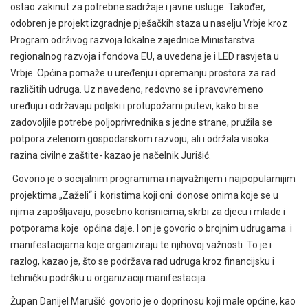
ostao zakinut za potrebne sadržaje i javne usluge. Također,
odobren je projekt izgradnje pješačkih staza u naselju Vrbje kroz
Program održivog razvoja lokalne zajednice Ministarstva
regionalnog razvoja i fondova EU, a uvedena je i LED rasvjeta u
Vrbje. Općina pomaže u uređenju i opremanju prostora za rad
različitih udruga. Uz navedeno, redovno se i pravovremeno
uređuju i održavaju poljski i protupožarni putevi, kako bi se
zadovoljile potrebe poljoprivrednika s jedne strane, pružila se
potpora zelenom gospodarskom razvoju, ali i održala visoka
razina civilne zaštite- kazao je načelnik Jurišić.
Govorio je o socijalnim programima i najvažnijem i najpopularnijim
projektima „Zaželi“ i koristima koji oni donose onima koje se u
njima zapošljavaju, posebno korisnicima, skrbi za djecu i mlade i
potporama koje općina daje. I on je govorio o brojnim udrugama i
manifestacijama koje organiziraju te njihovoj važnosti To je i
razlog, kazao je, što se podržava rad udruga kroz financijsku i
tehničku podršku u organizaciji manifestacija.
Župan Danijel Marušić govorio je o doprinosu koji male općine, kao