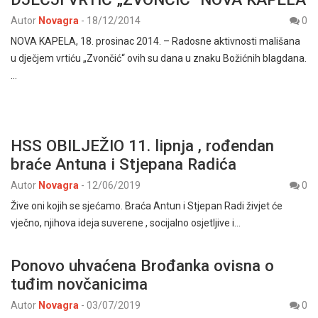
Autor
Novagra
-
18/12/2014
0
NOVA KAPELA, 18. prosinac 2014. – Radosne aktivnosti mališana
u dječjem vrtiću „Zvončić“ ovih su dana u znaku Božićnih blagdana.
…
HSS OBILJEŽIO 11. lipnja , rođendan
braće Antuna i Stjepana Radića
Autor
Novagra
-
12/06/2019
0
Žive oni kojih se sjećamo. Braća Antun i Stjepan Radi živjet će
vječno, njihova ideja suverene , socijalno osjetljive i…
Ponovo uhvaćena Brođanka ovisna o
tuđim novčanicima
Autor
Novagra
-
03/07/2019
0