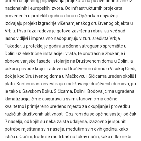
putem uspješnog prijavljivanja projekata na pozive financirane iz
nacionalnih i europskih izvora. Od infrastrukturnih projekata
provedenih u proteklih godinu dana u Općini kao najvažniji
izdvajaju projekt izgradnje višenamjenskog društvenog objekta u
Vrbju. Prva faza radova je gotovo završena i obrisi su već sad
jasno vidljivi i impresivno nadopunjuju vizuru središta Vrbja.
Također, u protekloj je godini uređeno vatrogasno spremište u
Dolini uz električne instalacije i vrata, te unutrašnje žbukanje i
obnova vanjske fasade i stolarije na Društvenom domu u Dolini, a
uskoro privode kraju i radove na Društvenom domu u Visokoj Gredi,
dok je kod Društvenog doma u Mačkovcu i Sičicama uređen okoliš i
plato. Kontinuirano investiraju u održavanje društvenih domova, pa
je tako u Savskom Boku, Sičicama, Dolini i Bodovaljcima ugrađena
klimatizacija, čime osiguravaju svim stanovnicima općine
kvalitetno i primjereno uređeno mjesto za okupljanje i provedbu
različitih društvenih aktivnosti. Obzirom da se općina sastoji od čak
7 naselja, od kojih su neka zaista udaljena, izazovno je ispuniti
potrebe mještana svih naselja, međutim svih ovih godina, kako
ističu u Općini, trude se raditi baš na takav način, kako nitko ne bi