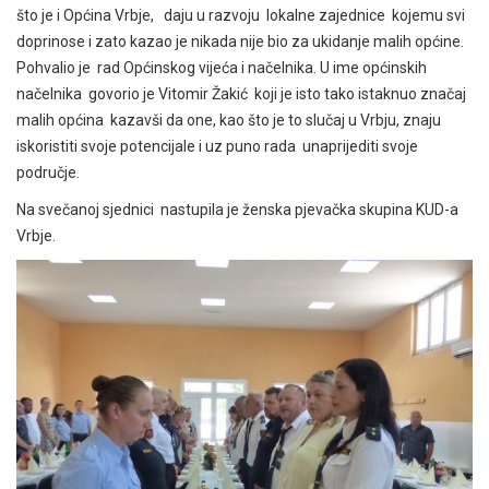
što je i Općina Vrbje, daju u razvoju lokalne zajednice kojemu svi
doprinose i zato kazao je nikada nije bio za ukidanje malih općine.
Pohvalio je rad Općinskog vijeća i načelnika. U ime općinskih
načelnika govorio je Vitomir Žakić koji je isto tako istaknuo značaj
malih općina kazavši da one, kao što je to slučaj u Vrbju, znaju
iskoristiti svoje potencijale i uz puno rada unaprijediti svoje
područje.
Na svečanoj sjednici nastupila je ženska pjevačka skupina KUD-a
Vrbje.