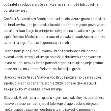
počinitelja i odgovarajuće sankcije, nije i ne može biti dovoljna
poruka javnosti.
Grafiti u Slavonskom Brodu sastavni su dio vizure grada i oduvijek
su imali svrhu, a to je planski ukrasiti određeno mjesto pozitivnom
porukom, kao što je to primjerice učinjeno na savskom keju i duž
cijele šetnice. Međutim, sami susret s ovakvim sadržajem duboko
uznemiruje građane svih generacija i profila.
Jasno nam je da Grad Slavonski Brod i gradonačelnik nemaju
ovlasti voditi istragu, ali imaju političku i društvenu odgovornost
javno osuditi ovakav čin te pomoći organizirati uklanjanje grafita
jer se nalazi na veoma frekventnoj lokaciji u gradu.
Gradsko vijeće Grada Slavonskog Broda pozivamo da na svojoj
sljedećoj sjednici dana 13. srpnja 2026. donese deklaraciju ili
zaključak kojim osuđuje govor mržnje.
Slavonski Brod mora biti grad u kojem se svaki čovjek, bez obzira
na svoju nacionalnost, vjeru ili bilo koje drugo osobno obilježje,
može osjećati sigurno i dostojanstveno navodi u priopćenju