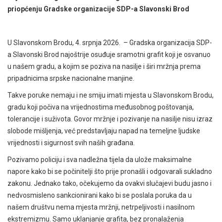
priopćenju
Gradske organizacije SDP-a Slavonski Brod
U Slavonskom Brodu, 4. srpnja 2026. – Gradska organizacija SDP-
a Slavonski Brod najoštrije osuđuje sramotni grafit koji je osvanuo
u našem gradu, a kojim se poziva na nasilje i širi mržnja prema
pripadnicima srpske nacionalne manjine.
Takve poruke nemaju i ne smiju imati mjesta u Slavonskom Brodu,
gradu koji počiva na vrijednostima međusobnog poštovanja,
tolerancije i suživota. Govor mržnje i pozivanje na nasilje nisu izraz
slobode mišljenja, već predstavljaju napad na temeljne ljudske
vrijednosti i sigurnost svih naših građana.
Pozivamo policiju i sva nadležna tijela da ulože maksimalne
napore kako bi se počinitelji što prije pronašli i odgovarali sukladno
zakonu. Jednako tako, očekujemo da ovakvi slučajevi budu jasno i
nedvosmisleno sankcionirani kako bi se poslala poruka da u
našem društvu nema mjesta mržnji, netrpeljivosti i nasilnom
ekstremizmu. Samo uklanjanje grafita, bez pronalaženja