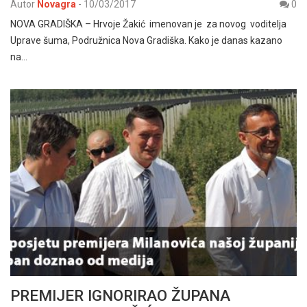
Autor
Novagra
-
10/03/2017
0
NOVA GRADIŠKA – Hrvoje Žakić imenovan je za novog voditelja
Uprave šuma, Podružnica Nova Gradiška. Kako je danas kazano
na…
PREMIJER IGNORIRAO ŽUPANA