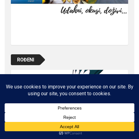
ROĐENI
NAŠE ZDRAVLJE