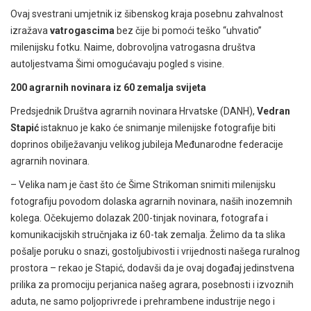
Ovaj svestrani umjetnik iz šibenskog kraja posebnu zahvalnost
izražava
vatrogascima
bez čije bi pomoći teško “uhvatio”
milenijsku fotku. Naime, dobrovoljna vatrogasna društva
autoljestvama Šimi omogućavaju pogled s visine.
200 agrarnih novinara iz 60 zemalja svijeta
Predsjednik Društva agrarnih novinara Hrvatske (DANH),
Vedran
Stapić
istaknuo je kako će snimanje milenijske fotografije biti
doprinos obilježavanju velikog jubileja Međunarodne federacije
agrarnih novinara.
– Velika nam je čast što će Šime Strikoman snimiti milenijsku
fotografiju povodom dolaska agrarnih novinara, naših inozemnih
kolega. Očekujemo dolazak 200-tinjak novinara, fotografa i
komunikacijskih stručnjaka iz 60-tak zemalja. Želimo da ta slika
pošalje poruku o snazi, gostoljubivosti i vrijednosti našega ruralnog
prostora – rekao je Stapić, dodavši da je ovaj događaj jedinstvena
prilika za promociju perjanica našeg agrara, posebnosti i izvoznih
aduta, ne samo poljoprivrede i prehrambene industrije nego i