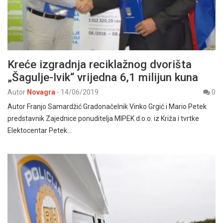
Kreće izgradnja reciklažnog dvorišta
„Šagulje-Ivik“ vrijedna 6,1 milijun kuna
Autor
Novagra
-
14/06/2019
0
Autor Franjo Samardžić Gradonačelnik Vinko Grgić i Mario Petek
predstavnik Zajednice ponuditelja MIPEK d.o.o. iz Križa i tvrtke
Elektocentar Petek…