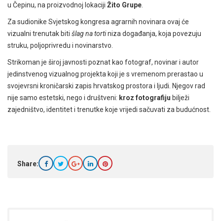
u Čepinu, na proizvodnoj lokaciji
Žito Grupe
.
Za sudionike Svjetskog kongresa agrarnih novinara ovaj će
vizualni trenutak biti
šlag na torti
niza događanja, koja povezuju
struku, poljoprivredu i novinarstvo.
Strikoman je široj javnosti poznat kao fotograf, novinar i autor
jedinstvenog vizualnog projekta koji je s vremenom prerastao u
svojevrsni kroničarski zapis hrvatskog prostora i ljudi. Njegov rad
nije samo estetski, nego i društveni:
kroz fotografiju
bilježi
zajedništvo, identitet i trenutke koje vrijedi sačuvati za budućnost.
Share: