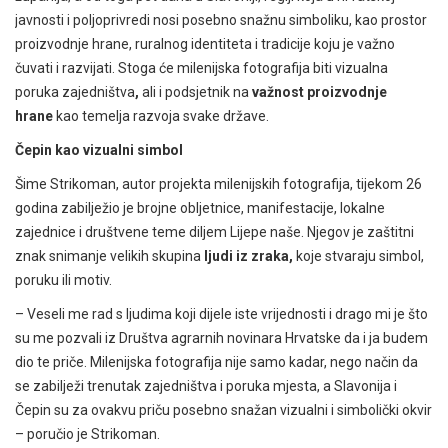
javnosti i poljoprivredi nosi posebno snažnu simboliku, kao prostor
proizvodnje hrane, ruralnog identiteta i tradicije koju je važno
čuvati i razvijati. Stoga će milenijska fotografija biti vizualna
poruka zajedništva
,
ali i podsjetnik na
važnost proizvodnje
hrane
kao temelja razvoja svake države.
Čepin kao vizualni simbol
Šime Strikoman, autor projekta milenijskih fotografija, tijekom 26
godina zabilježio je brojne obljetnice, manifestacije, lokalne
zajednice i društvene teme diljem Lijepe naše. Njegov je zaštitni
znak snimanje velikih skupina
ljudi iz zraka,
koje stvaraju simbol,
poruku ili motiv.
– Veseli me rad s ljudima koji dijele iste vrijednosti i drago mi je što
su me pozvali iz Društva agrarnih novinara Hrvatske da i ja budem
dio te priče. Milenijska fotografija nije samo kadar, nego način da
se zabilježi trenutak zajedništva i poruka mjesta, a Slavonija i
Čepin su za ovakvu priču posebno snažan vizualni i simbolički okvir
– poručio je Strikoman.