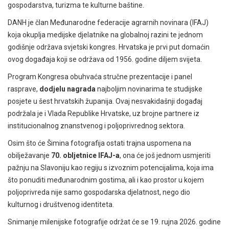
gospodarstva, turizma te kulturne baštine.
DANH je član Međunarodne federacije agrarnih novinara (IFAJ)
koja okuplja medijske djelatnike na globalnoj razini te jednom
godišnje održava svjetski kongres. Hrvatska je prvi put domaćin
ovog događaja koji se održava od 1956. godine diljem svijeta.
Program Kongresa obuhvaća stručne prezentacije i panel
rasprave,
dodjelu nagrada
najboljim novinarima te studijske
posjete u šest hrvatskih županija. Ovaj nesvakidašnji događaj
podržala je i Vlada Republike Hrvatske, uz brojne partnere iz
institucionalnog znanstvenog i poljoprivrednog sektora.
Osim što će Šimina fotografija ostati trajna uspomena na
obilježavanje
70. obljetnice IFAJ-a
, ona će još jednom usmjeriti
pažnju na Slavoniju kao regiju s izvoznim potencijalima, koja ima
što ponuditi međunarodnim gostima, ali i kao prostor u kojem
poljoprivreda nije samo gospodarska djelatnost, nego dio
kulturnog i društvenog identiteta.
Snimanje milenijske fotografije održat će se 19. rujna 2026. godine