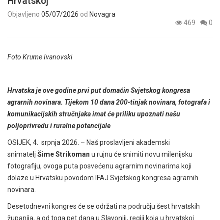
Hrvatskoj
Objavljeno
05/07/2026
od
Novagra
469
0
Foto Krume Ivanovski
Hrvatska je ove godine prvi put domaćin Svjetskog kongresa
agrarnih novinara. Tijekom 10 dana 200-tinjak novinara, fotografa i
komunikacijskih stručnjaka imat će priliku upoznati našu
poljoprivredu i ruralne potencijale
OSIJEK, 4. srpnja 2026. – Naš proslavljeni akademski
snimatelj
Šime Strikoman
u rujnu će snimiti novu milenijsku
fotografiju, ovoga puta posvećenu agrarnim novinarima koji
dolaze u Hrvatsku povodom IFAJ Svjetskog kongresa agrarnih
novinara.
Desetodnevni kongres će se održati na području šest hrvatskih
županija, a od toga pet dana u Slavoniji, regiji koja u hrvatskoj