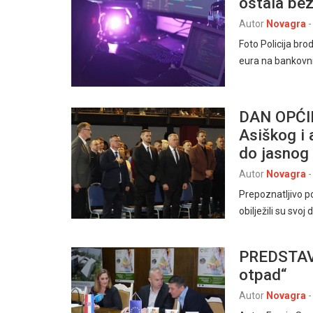
ostala bez
Autor
Novagra
-
Foto Policija br
eura na bankovn
DAN OPĆIN
Asiškog i a
do jasnog 
Autor
Novagra
-
Prepoznatljivo p
obilježili su svo
PREDSTAVL
otpad“
Autor
Novagra
-