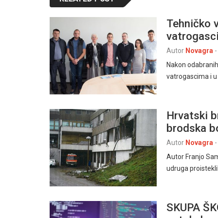
Tehničko v
vatrogasc
Autor
Novagra
-
Nakon odabranih 
vatrogascima i u
Hrvatski b
brodska bo
Autor
Novagra
-
Autor Franjo Sam
udruga proistekl
SKUPA ŠKO