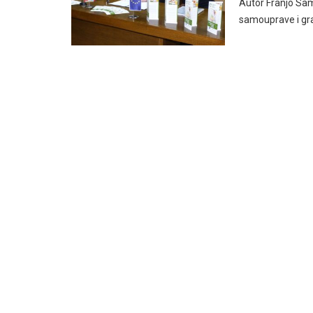
Autor Franjo Sam
samouprave i gr