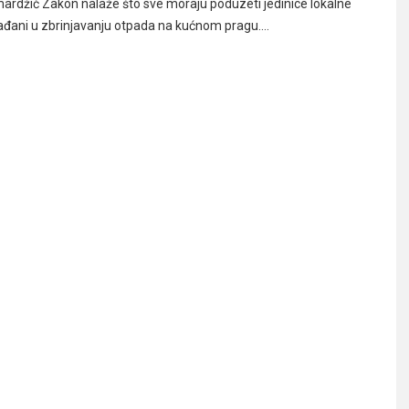
ardžić Zakon nalaže što sve moraju poduzeti jedinice lokalne
ađani u zbrinjavanju otpada na kućnom pragu.…