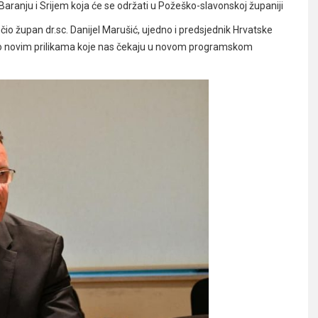
Baranju i Srijem koja će se održati u Požeško-slavonskoj županiji
io župan dr.sc. Danijel Marušić, ujedno i predsjednik Hrvatske
i o novim prilikama koje nas čekaju u novom programskom