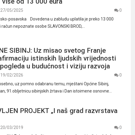
 više od 13 000 eura
27/05/2025
0
odsko-posavska Dovedena u zabludu uplatila je preko 13 000
i račun nepoznate osobe SLAVONSKI BROD,…
E SIBINJ: Uz misao svetog Franje
firmaciju istinskih ljudskih vrijednosti
pogleda u budućnost i viziju razvoja
19/02/2026
0
osebno, uz pomno odabranu temu, mještani Općine Sibinj,
j dan, 91.obljetnicu sibinjskih žrtava i Dan istoimene osnovne…
JEN PROJEKT „I naš grad razvrstava
20/03/2019
0