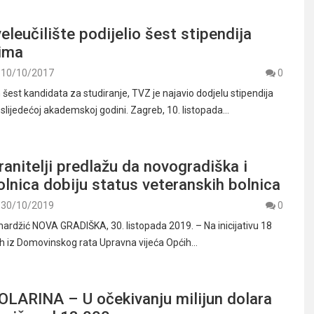
eleučilište podijelio šest stipendija
ima
10/10/2017
0
šest kandidata za studiranje, TVZ je najavio dodjelu stipendija
 slijedećoj akademskoj godini. Zagreb, 10. listopada…
ranitelji predlažu da novogradiška i
lnica dobiju status veteranskih bolnica
30/10/2019
0
ardžić NOVA GRADIŠKA, 30. listopada 2019. – Na inicijativu 18
ih iz Domovinskog rata Upravna vijeća Općih…
LARINA – U očekivanju milijun dolara