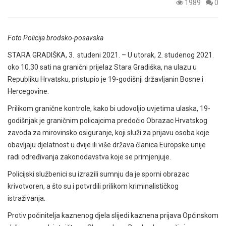
1989
0
Foto Policija brodsko-posavska
STARA GRADIŠKA, 3. studeni 2021. – U utorak, 2. studenog 2021.
oko 10.30 sati na granični prijelaz Stara Gradiška, na ulazu u
Republiku Hrvatsku, pristupio je 19-godišnji državljanin Bosne i
Hercegovine.
Prilikom granične kontrole, kako bi udovoljio uvjetima ulaska, 19-
godišnjak je graničnim policajcima predočio Obrazac Hrvatskog
zavoda za mirovinsko osiguranje, koji služi za prijavu osoba koje
obavljaju djelatnost u dvije ili više država članica Europske unije
radi određivanja zakonodavstva koje se primjenjuje.
Policijski službenici su izrazili sumnju da je sporni obrazac
krivotvoren, a što su i potvrdili prilikom kriminalističkog
istraživanja.
Protiv počinitelja kaznenog djela slijedi kaznena prijava Općinskom