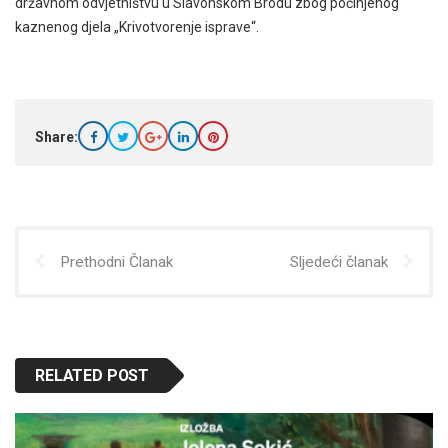
državnom odvjetništvu u Slavonskom Brodu zbog počinjenog
kaznenog djela „Krivotvorenje isprave“.
Share:
Prethodni Članak
Sljedeći članak
RELATED POST