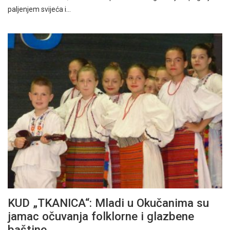
paljenjem svijeća i…
KUD „TKANICA“: Mladi u Okučanima su
jamac očuvanja folklorne i glazbene
baštine