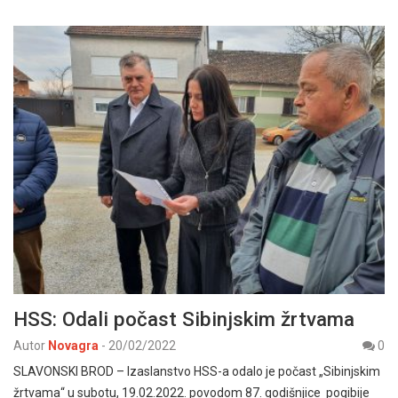
HSS: Odali počast Sibinjskim žrtvama
Autor
Novagra
-
20/02/2022
0
SLAVONSKI BROD – Izaslanstvo HSS-a odalo je počast „Sibinjskim
žrtvama“ u subotu, 19.02.2022. povodom 87. godišnjice pogibije