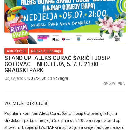
Aktualnosti
Najava događanja
STAND UP: ALEKS CURAĆ ŠARIĆ I JOSIP
GOTOVAC – NEDJELJA, 5. 7. U 21:00 –
GRADSKI PARK
Objavljeno
04/07/2026
od
Novagra
579
0
VOLIM LJETO I KULTURU
Popularni komičari Aleks Curać Šarić i Josip Gotovac gostuju u
Gradskom parku u nedjelju 5. srpnja od 21:00 sa svojim stand up
showom. Dvojac iz LAJNAP-a inspiraciju za svoje nastupe nalazi u