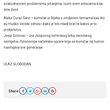
svakodnevnim problemima, pitanjima i svim onim sitnicama koje
čine život.
Aleks Curać Šarić – komičar iz Rijeke s omiljenim temama kao što
su muško-ženski odnosi i kako je biti mlađi brat te kakvo je to
prokletstvo.
Josip Gotovac – iza Josipovog šoferskog brka, šeretskog
osmijeha i fizionomije načelnika općine krije se komičar čiji humor
nasmijava sve generacije.
ULAZ SLOBODAN
Share: