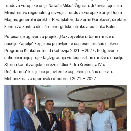
fondova Europske unije Nataša Mikuš-Žigman, državna tajnica u
Ministarstvu regionalnog razvoja i fondova Europske unije Dunja
Magaš, generalni direktor Hrvatskih voda Zoran Đuroković, direktor
Fonda za zaštitu okoliša i energetsku učinkovitost Luka Balen.
Potpisan je ugovor za projekt „Razvoj velike urbane mreže u
naselju Zapolje“ koji je bio prijavljen te uspješno prošao u okviru
Programa Konkurentnost i kohezija 2021. – 2027., te Ugovor o
sufinanciranju projekta „Izgradnja vodoopskrbne mreže u naselju
Starci i kanalizacijske mreže u Ulici Petra Krešimira IV. u
Rešetarima“ koji je bio prijavljen te uspješno prošao u okviru
Mehanizma za oporavak i otpornost 2021. – 2027.