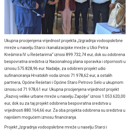
Ukupna procijenjena vrijednost projekta „Izgradnja vodoopskrbne
mreže u naselju Starci i kanalizacijske mreže u Ulici Petra
Krešimira IV. u Rešetarima“ iznosi 899.732,74 eur, dok su odobrena
bespovratna sredstva iz Nacionalnog plana oporavka i otpornosti u
iznosu 575.828,96 eur. Nadalje, za odobreni projekt udio
sufinanciranja Hrvatskih voda iznosi 71.978,62 eur, a ostalih
partnera, Općine Rešetari i Općine Staro Petrovo Selo u ukupnom
iznosu od 71.978,61 eur. Ukupna procijenjena vrijednost projekt
„Razvoj velike urbane mreže u naselju Zapolje“ iznosi 1.053.620,00
eur, dok su za taj projekt odobrena bespovratna sredstva u
vrijednosti 880.164,66 eur. Za oba projekta odobrena su sredstva u
najvišem mogućem iznosu financiranja.
Projekt „Izgradnja vodoopskrbne mreže u naselju Starci i