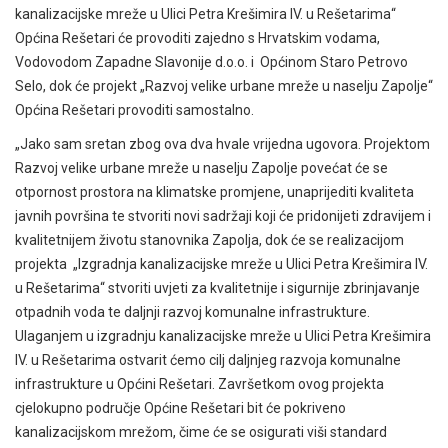
kanalizacijske mreže u Ulici Petra Krešimira IV. u Rešetarima“
Općina Rešetari će provoditi zajedno s Hrvatskim vodama,
Vodovodom Zapadne Slavonije d.o.o. i Općinom Staro Petrovo
Selo, dok će projekt „Razvoj velike urbane mreže u naselju Zapolje“
Općina Rešetari provoditi samostalno.
„Jako sam sretan zbog ova dva hvale vrijedna ugovora. Projektom
Razvoj velike urbane mreže u naselju Zapolje povećat će se
otpornost prostora na klimatske promjene, unaprijediti kvaliteta
javnih površina te stvoriti novi sadržaji koji će pridonijeti zdravijem i
kvalitetnijem životu stanovnika Zapolja, dok će se realizacijom
projekta „Izgradnja kanalizacijske mreže u Ulici Petra Krešimira IV.
u Rešetarima“ stvoriti uvjeti za kvalitetnije i sigurnije zbrinjavanje
otpadnih voda te daljnji razvoj komunalne infrastrukture.
Ulaganjem u izgradnju kanalizacijske mreže u Ulici Petra Krešimira
IV. u Rešetarima ostvarit ćemo cilj daljnjeg razvoja komunalne
infrastrukture u Općini Rešetari. Završetkom ovog projekta
cjelokupno područje Općine Rešetari bit će pokriveno
kanalizacijskom mrežom, čime će se osigurati viši standard