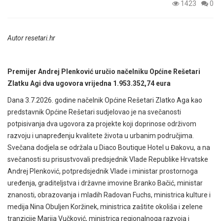
1423
0
Autor resetari.hr
Premijer Andrej Plenković uručio načelniku Općine Rešetari
Zlatku Agi dva ugovora vrijedna 1.953.352,74 eura
Dana 3.7.2026. godine načelnik Općine Rešetari Zlatko Aga kao
predstavnik Općine Rešetari sudjelovao je na svečanosti
potpisivanja dva ugovora za projekte koji doprinose održivom
razvoju i unapređenju kvalitete života u urbanim područjima.
Svečana dodjela se održala u Diaco Boutique Hotel u Đakovu, a na
svečanosti su prisustvovali predsjednik Vlade Republike Hrvatske
Andrej Plenković, potpredsjednik Vlade i ministar prostornoga
uređenja, graditeljstva i državne imovine Branko Bačić, ministar
znanosti, obrazovanja i mladih Radovan Fuchs, ministrica kulture i
medija Nina Obuljen Koržinek, ministrica zaštite okoliša i zelene
tranzicije Marija Vučković, ministrica regionalnoga razvoja i