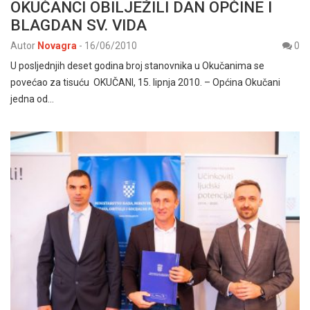
OKUČANCI OBILJEŽILI DAN OPĆINE I
BLAGDAN SV. VIDA
Autor
Novagra
-
16/06/2010
0
U posljednjih deset godina broj stanovnika u Okučanima se
povećao za tisuću OKUČANI, 15. lipnja 2010. – Općina Okučani
jedna od…