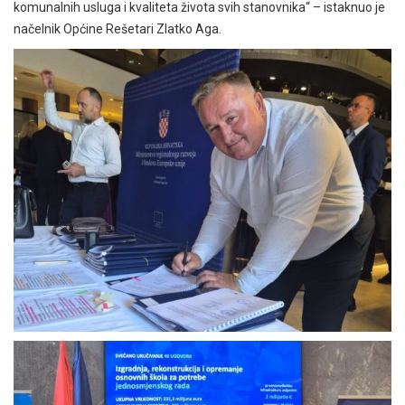
komunalnih usluga i kvaliteta života svih stanovnika“ – istaknuo je
načelnik Općine Rešetari Zlatko Aga.