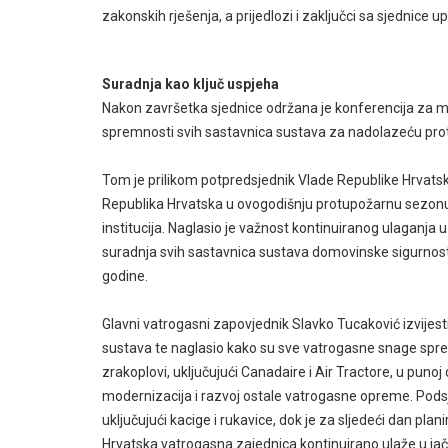
zakonskih rješenja, a prijedlozi i zaključci sa sjednic
Suradnja kao ključ uspjeha
Nakon završetka sjednice održana je konferencija za med
spremnosti svih sastavnica sustava za nadolazeću pr
Tom je prilikom potpredsjednik Vlade Republike Hrvatsk
Republika Hrvatska u ovogodišnju protupožarnu sezonu
institucija. Naglasio je važnost kontinuiranog ulaganja 
suradnja svih sastavnica sustava domovinske sigurnosti
godine.
Glavni vatrogasni zapovjednik Slavko Tucaković izvijes
sustava te naglasio kako su sve vatrogasne snage spr
zrakoplovi, uključujući Canadaire i Air Tractore, u puno
modernizacija i razvoj ostale vatrogasne opreme. Podsj
uključujući kacige i rukavice, dok je za sljedeći dan pla
Hrvatska vatrogasna zajednica kontinuirano ulaže u jač