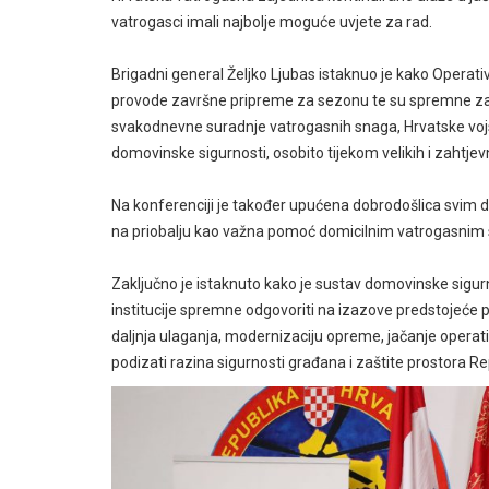
vatrogasci imali najbolje moguće uvjete za rad.
Brigadni general Željko Ljubas istaknuo je kako Operati
provode završne pripreme za sezonu te su spremne za p
svakodnevne suradnje vatrogasnih snaga, Hrvatske vojske,
domovinske sigurnosti, osobito tijekom velikih i zahtjevn
Na konferenciji je također upućena dobrodošlica svim di
na priobalju kao važna pomoć domicilnim vatrogasni
Zaključno je istaknuto kako je sustav domovinske sigur
institucije spremne odgovoriti na izazove predstojeće p
daljnja ulaganja, modernizaciju opreme, jačanje operati
podizati razina sigurnosti građana i zaštite prostora R