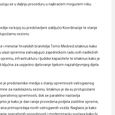
e upućuju se u daljnju proceduru u najkraćem mogućem roku.
ije na kojoj su predstavljeni zaključci Koordinacije te stanje
otupožarnu sezonu.
e i ministar hrvatskih branitelja Tomo Medved istaknuo kako
 ulazi spremna zahvaljujući zajedničkom radu svih nadležnih
u opremu, infrastrukturu i ljudske kapacitete te istaknuo kako je
 ključna za uspješno djelovanje tijekom najzahtjevnijeg dijela
tio je predstavnike medija o stanju spremnosti vatrogasnog
emne za nadolazeću sezonu. Istaknuo je da su protupožarni
j operativnoj spremnosti, dok se paralelno nastavlja
etio je kako je dan ranije provedena podjela zaštitne opreme,
nirana primopredaja novih vatrogasnih vozila. Naglasio je kako
anje operativnih sposobnosti i modernizaciju sustava kako bi