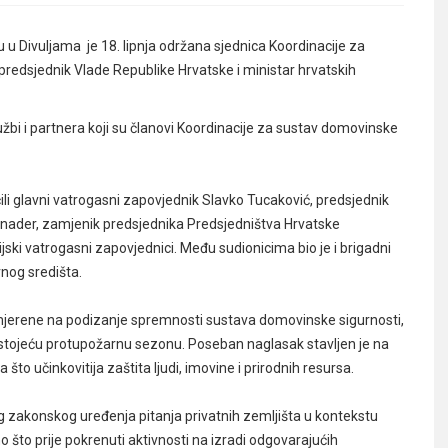
Divuljama je 18. lipnja održana sjednica Koordinacije za
redsjednik Vlade Republike Hrvatske i ministar hrvatskih
službi i partnera koji su članovi Koordinacije za sustav domovinske
li glavni vatrogasni zapovjednik Slavko Tucaković, predsjednik
nader, zamjenik predsjednika Predsjedništva Hrvatske
jski vatrogasni zapovjednici.
Među sudionicima bio je i brigadni
nog središta.
mjerene na podizanje spremnosti sustava domovinske sigurnosti,
redstojeću protupožarnu sezonu. Poseban naglasak stavljen je na
što učinkovitija zaštita ljudi, imovine i prirodnih resursa.
 zakonskog uređenja pitanja privatnih zemljišta u kontekstu
no što prije pokrenuti aktivnosti na izradi odgovarajućih