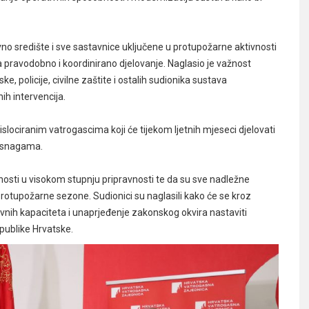
vno središte i sve sastavnice uključene u protupožarne aktivnosti
ravodobno i koordinirano djelovanje. Naglasio je važnost
 policije, civilne zaštite i ostalih sudionika sustava
ih intervencija.
slociranim vatrogascima koji će tijekom ljetnih mjeseci djelovati
m snagama.
nosti u visokom stupnju pripravnosti te da su sve nadležne
rotupožarne sezone. Sudionici su naglasili kako će se kroz
vnih kapaciteta i unaprjeđenje zakonskog okvira nastaviti
epublike Hrvatske.