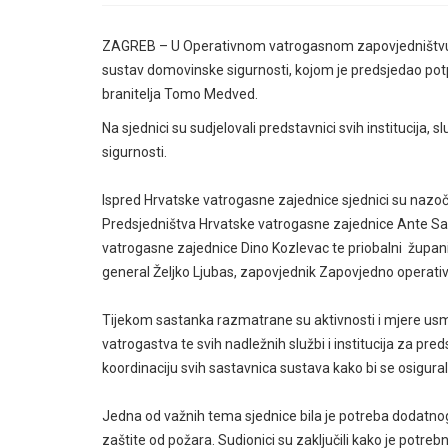
ZAGREB – U Operativnom vatrogasnom zapovjedništvu u 
sustav domovinske sigurnosti, kojom je predsjedao potp
branitelja Tomo Medved.
Na sjednici su sudjelovali predstavnici svih institucija, 
sigurnosti.
Ispred Hrvatske vatrogasne zajednice sjednici su nazoči
Predsjedništva Hrvatske vatrogasne zajednice Ante Sa
vatrogasne zajednice Dino Kozlevac te priobalni župani
general Željko Ljubas, zapovjednik Zapovjedno operativ
Tijekom sastanka razmatrane su aktivnosti i mjere us
vatrogastva te svih nadležnih službi i institucija za p
koordinaciju svih sastavnica sustava kako bi se osigurala 
Jedna od važnih tema sjednice bila je potreba dodatnog
zaštite od požara. Sudionici su zaključili kako je potreb