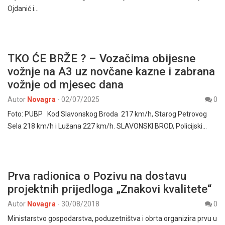
Ojdanić i…
TKO ĆE BRŽE ? – Vozačima obijesne
vožnje na A3 uz novčane kazne i zabrana
vožnje od mjesec dana
Autor
Novagra
-
02/07/2025
0
Foto: PUBP Kod Slavonskog Broda 217 km/h, Starog Petrovog
Sela 218 km/h i Lužana 227 km/h. SLAVONSKI BROD, Policijski…
Prva radionica o Pozivu na dostavu
projektnih prijedloga „Znakovi kvalitete“
Autor
Novagra
-
30/08/2018
0
Ministarstvo gospodarstva, poduzetništva i obrta organizira prvu u