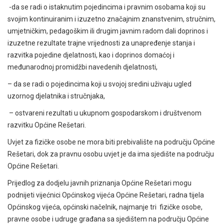
-da se radi o istaknutim pojedincima i pravnim osobama koji su
svojim kontinuiranim i izuzetno značajnim znanstvenim, stručnim,
umjetničkim, pedagoškim ili drugim javnim radom dali doprinos i
izuzetne rezultate trajne vrijednosti za unapređenje stanja i
razvitka pojedine djelatnosti, kao i doprinos domaćoj i
međunarodnoj promidžbi navedenih djelatnosti,
– da se radi o pojedincima koji u svojoj sredini uživaju ugled
uzornog djelatnika i stručnjaka,
– ostvareni rezultati u ukupnom gospodarskom i društvenom
razvitku Općine Rešetari.
Uvjet za fizičke osobe ne mora biti prebivalište na području Općine
Rešetari, dok za pravnu osobu uvjet je da ima sjedište na području
Općine Rešetari.
Prijedlog za dodjelu javnih priznanja Općine Rešetari mogu
podnijeti vijećnici Općinskog vijeća Općine Rešetari, radna tijela
Općinskog vijeća, općinski načelnik, najmanje tri fizičke osobe,
pravne osobe i udruge građana sa sjedištem na području Općine