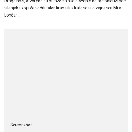
Draga naši, otvorene su prijave za sudjelovanje na radionici izrade
vilenjaka koju će voditi talentirana ilustratorica i dizajnerica Mila
Lončar.…
Screenshot