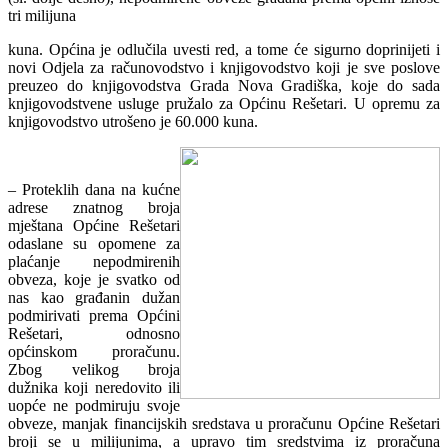
tri milijuna
kuna. Općina je odlučila uvesti red, a tome će sigurno doprinijeti i
novi Odjela za računovodstvo i knjigovodstvo koji je sve poslove
preuzeo do knjigovodstva Grada Nova Gradiška, koje do sada
knjigovodstvene usluge pružalo za Općinu Rešetari. U opremu za
knjigovodstvo utrošeno je 60.000 kuna.
– Proteklih dana na kućne
adrese znatnog broja
mještana Općine Rešetari
odaslane su opomene za
plaćanje nepodmirenih
obveza, koje je svatko od
nas kao građanin dužan
podmirivati prema Općini
Rešetari, odnosno
općinskom proračunu.
Zbog velikog broja
dužnika koji neredovito ili
uopće ne podmiruju svoje
obveze, manjak financijskih sredstava u proračunu Općine Rešetari
broji se u milijunima, a upravo tim sredstvima iz proračuna