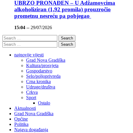
UBRZO PRONAĐEN – U Adžamovcima
alkoholiziran (1,92 promila) prouzročio
prometnu nesreću pa pobjegao
15:04
--
29/07/2026
Search
Search
najnovije vijesti
Grad Nova Gradiška
Kultura/prosvjeta
Gospodarstvo
Selo/poljoprivreda
Crna kronika
Udruge/društva
Crkva
Sport
Ostalo
Aktualnosti
Grad Nova Gradiška
Općine
Politika
Najava događanja