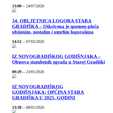
13:00
--
24/07/2026
34. OBLJETNICA LOGORA STARA
GRADIŠKA – Otkrivena je spomen-ploča
ubijenim, nestalim i umrlim logorašima
14:52
--
07/02/2026
IZ NOVOGRADIŠKOG GODIŠNJAKA –
Obnova stambenih zgrada u Staroj Gradiški
09:29
--
23/01/2026
IZ NOVOGRADIŠKOG
GODIŠNJAKA: OPĆINA STARA
GRADIŠKA U 2025. GODINI
13:38
--
08/01/2026