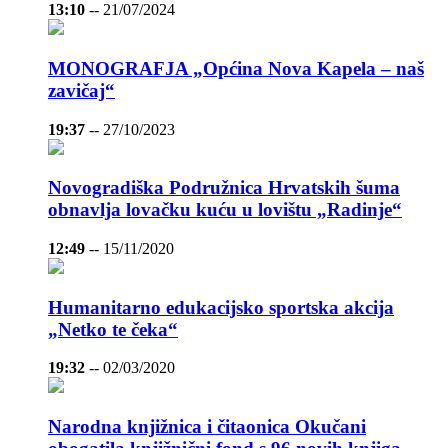
13:10
--
21/07/2024
MONOGRAFJA „Općina Nova Kapela – naš
zavičaj“
19:37
--
27/10/2023
Novogradiška Podružnica Hrvatskih šuma
obnavlja lovačku kuću u lovištu „Radinje“
12:49
--
15/11/2020
Humanitarno edukacijsko sportska akcija
„Netko te čeka“
19:32
--
02/03/2020
Narodna knjižnica i čitaonica Okučani