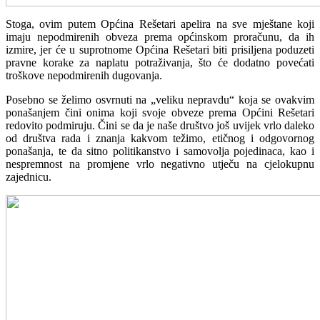
Stoga, ovim putem Općina Rešetari apelira na sve mještane koji
imaju nepodmirenih obveza prema općinskom proračunu, da ih
izmire, jer će u suprotnome Općina Rešetari biti prisiljena poduzeti
pravne korake za naplatu potraživanja, što će dodatno povećati
troškove nepodmirenih dugovanja.
Posebno se želimo osvrnuti na „veliku nepravdu“ koja se ovakvim
ponašanjem čini onima koji svoje obveze prema Općini Rešetari
redovito podmiruju. Čini se da je naše društvo još uvijek vrlo daleko
od društva rada i znanja kakvom težimo, etičnog i odgovornog
ponašanja, te da sitno politikanstvo i samovolja pojedinaca, kao i
nespremnost na promjene vrlo negativno utječu na cjelokupnu
zajednicu.