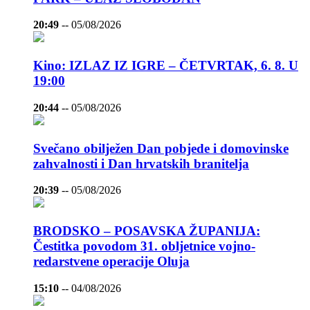
20:49
--
05/08/2026
Kino: IZLAZ IZ IGRE – ČETVRTAK, 6. 8. U
19:00
20:44
--
05/08/2026
Svečano obilježen Dan pobjede i domovinske
zahvalnosti i Dan hrvatskih branitelja
20:39
--
05/08/2026
BRODSKO – POSAVSKA ŽUPANIJA:
Čestitka povodom 31. obljetnice vojno-
redarstvene operacije Oluja
15:10
--
04/08/2026