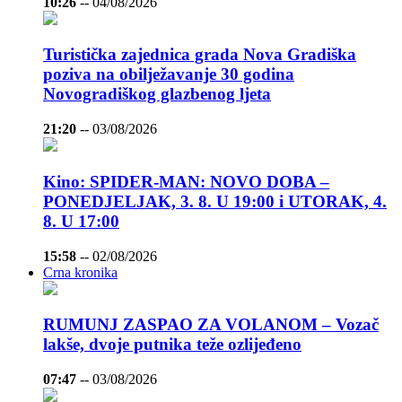
10:26
--
04/08/2026
Turistička zajednica grada Nova Gradiška
poziva na obilježavanje 30 godina
Novogradiškog glazbenog ljeta
21:20
--
03/08/2026
Kino: SPIDER-MAN: NOVO DOBA –
PONEDJELJAK, 3. 8. U 19:00 i UTORAK, 4.
8. U 17:00
15:58
--
02/08/2026
Crna kronika
RUMUNJ ZASPAO ZA VOLANOM – Vozač
lakše, dvoje putnika teže ozlijeđeno
07:47
--
03/08/2026