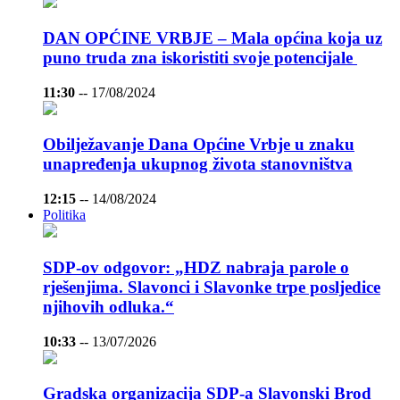
DAN OPĆINE VRBJE – Mala općina koja uz
puno truda zna iskoristiti svoje potencijale
11:30
--
17/08/2024
Obilježavanje Dana Općine Vrbje u znaku
unapređenja ukupnog života stanovništva
12:15
--
14/08/2024
Politika
SDP-ov odgovor: „HDZ nabraja parole o
rješenjima. Slavonci i Slavonke trpe posljedice
njihovih odluka.“
10:33
--
13/07/2026
Gradska organizacija SDP-a Slavonski Brod