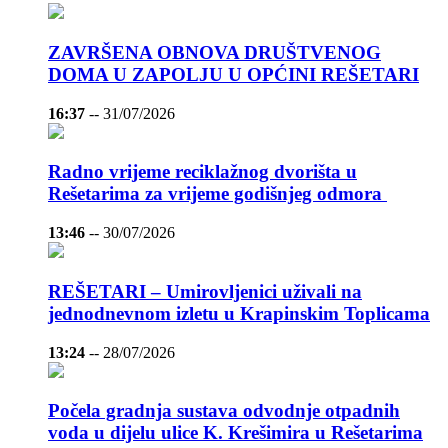
ZAVRŠENA OBNOVA DRUŠTVENOG
DOMA U ZAPOLJU U OPĆINI REŠETARI
16:37
--
31/07/2026
Radno vrijeme reciklažnog dvorišta u
Rešetarima za vrijeme godišnjeg odmora
13:46
--
30/07/2026
REŠETARI – Umirovljenici uživali na
jednodnevnom izletu u Krapinskim Toplicama
13:24
--
28/07/2026
Počela gradnja sustava odvodnje otpadnih
voda u dijelu ulice K. Krešimira u Rešetarima