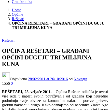
Crna kronika
Home
Općine
Rešetari
OPĆINA REŠETARI – GRAĐANI OPĆINI DUGUJU
TRI MILIJUNA KUNA
Rešetari
OPĆINA REŠETARI – GRAĐANI
OPĆINI DUGUJU TRI MILIJUNA
KUNA
Objavljeno
28/02/2011
at 26/10/2016
od
Novagra
1556
0
REŠETARI, 28. veljače 2011.
– Općina Rešetari odlučila je uvesti
više reda u naplati svojih potraživanja od građana koji neuredno
podmiruju svoje obveze za komunalnu naknadu, poreze, prireze,
grobnu naknadu i drugo. Kako doznajemo od načelnika Zlatka Age
(sl. dolje desno), nepodmirene obveze građana prema općini iznose