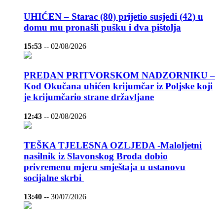
UHIĆEN – Starac (80) prijetio susjedi (42) u
domu mu pronašli pušku i dva pištolja
15:53
--
02/08/2026
PREDAN PRITVORSKOM NADZORNIKU –
Kod Okučana uhićen krijumčar iz Poljske koji
je krijumčario strane državljane
12:43
--
02/08/2026
TEŠKA TJELESNA OZLJEDA -Maloljetni
nasilnik iz Slavonskog Broda dobio
privremenu mjeru smještaja u ustanovu
socijalne skrbi
13:40
--
30/07/2026