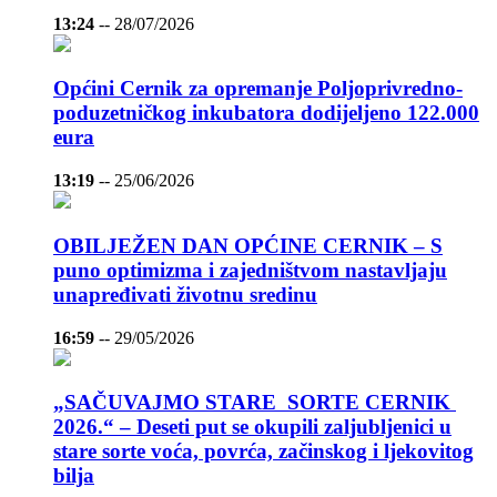
13:24
--
28/07/2026
Općini Cernik za opremanje Poljoprivredno-
poduzetničkog inkubatora dodijeljeno 122.000
eura
13:19
--
25/06/2026
OBILJEŽEN DAN OPĆINE CERNIK – S
puno optimizma i zajedništvom nastavljaju
unapređivati životnu sredinu
16:59
--
29/05/2026
„SAČUVAJMO STARE SORTE CERNIK
2026.“ – Deseti put se okupili zaljubljenici u
stare sorte voća, povrća, začinskog i ljekovitog
bilja