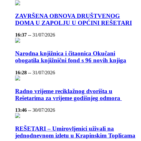
ZAVRŠENA OBNOVA DRUŠTVENOG
DOMA U ZAPOLJU U OPĆINI REŠETARI
16:37
--
31/07/2026
Narodna knjižnica i čitaonica Okučani
obogatila knjižnični fond s 96 novih knjiga
16:28
--
31/07/2026
Radno vrijeme reciklažnog dvorišta u
Rešetarima za vrijeme godišnjeg odmora
13:46
--
30/07/2026
REŠETARI – Umirovljenici uživali na
jednodnevnom izletu u Krapinskim Toplicama