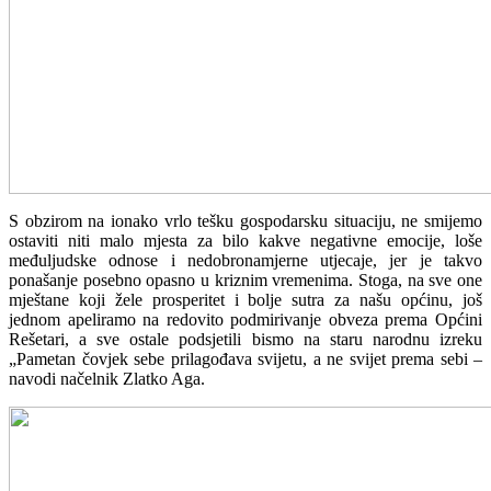
S obzirom na ionako vrlo tešku gospodarsku situaciju, ne smijemo
ostaviti niti malo mjesta za bilo kakve negativne emocije, loše
međuljudske odnose i nedobronamjerne utjecaje, jer je takvo
ponašanje posebno opasno u kriznim vremenima. Stoga, na sve one
mještane koji žele prosperitet i bolje sutra za našu općinu, još
jednom apeliramo na redovito podmirivanje obveza prema Općini
Rešetari, a sve ostale podsjetili bismo na staru narodnu izreku
„Pametan čovjek sebe prilagođava svijetu, a ne svijet prema sebi –
navodi načelnik Zlatko Aga.