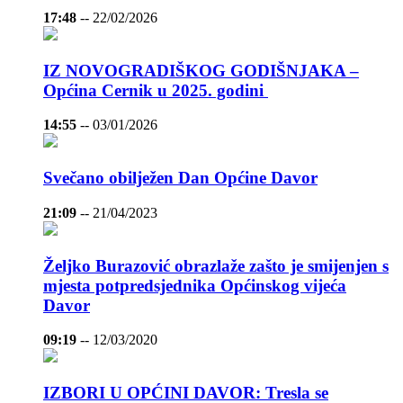
17:48
--
22/02/2026
IZ NOVOGRADIŠKOG GODIŠNJAKA –
Općina Cernik u 2025. godini
14:55
--
03/01/2026
Svečano obilježen Dan Općine Davor
21:09
--
21/04/2023
Željko Burazović obrazlaže zašto je smijenjen s
mjesta potpredsjednika Općinskog vijeća
Davor
09:19
--
12/03/2020
IZBORI U OPĆINI DAVOR: Tresla se