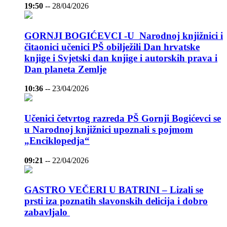
19:50
--
28/04/2026
GORNJI BOGIĆEVCI -U Narodnoj knjižnici i
čitaonici učenici PŠ obilježili Dan hrvatske
knjige i Svjetski dan knjige i autorskih prava i
Dan planeta Zemlje
10:36
--
23/04/2026
Učenici četvrtog razreda PŠ Gornji Bogićevci se
u Narodnoj knjižnici upoznali s pojmom
„Enciklopedja“
09:21
--
22/04/2026
GASTRO VEČERI U BATRINI – Lizali se
prsti iza poznatih slavonskih delicija i dobro
zabavljalo