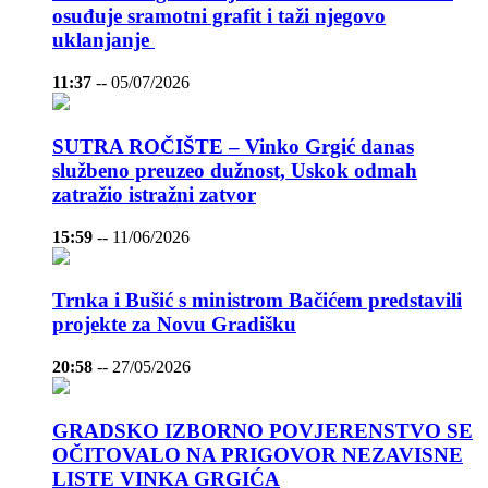
osuđuje sramotni grafit i taži njegovo
uklanjanje
11:37
--
05/07/2026
SUTRA ROČIŠTE – Vinko Grgić danas
službeno preuzeo dužnost, Uskok odmah
zatražio istražni zatvor
15:59
--
11/06/2026
Trnka i Bušić s ministrom Bačićem predstavili
projekte za Novu Gradišku
20:58
--
27/05/2026
GRADSKO IZBORNO POVJERENSTVO SE
OČITOVALO NA PRIGOVOR NEZAVISNE
LISTE VINKA GRGIĆA