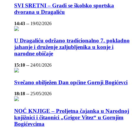
SVI SRETNI – Gradi se školsko sportska
dvorana u Dragaliću
14:43
--
19/02/2026
U Dragaliću održano tradicionalno 7. pokladno
jahanje i druženje zaljubljenika u konje i
narodne običaje
15:10
--
24/01/2026
Svečano obilježen Dan općine Gornji Bogićevci
18:18
--
25/05/2026
NOĆ KNJIGE – Proljetna čajanka u Narodnoj
knjižnici i čitaonici „Grigor Vitez“ u Gornjim
Bogićevcima