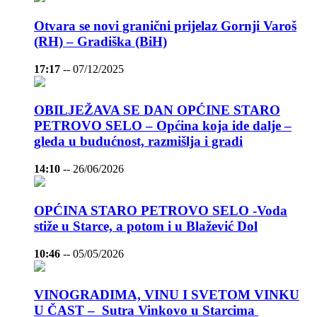
Otvara se novi granični prijelaz Gornji Varoš
(RH) – Gradiška (BiH)
17:17
--
07/12/2025
OBILJEŽAVA SE DAN OPĆINE STARO
PETROVO SELO – Općina koja ide dalje –
gleda u budućnost, razmišlja i gradi
14:10
--
26/06/2026
OPĆINA STARO PETROVO SELO -Voda
stiže u Starce, a potom i u Blažević Dol
10:46
--
05/05/2026
VINOGRADIMA, VINU I SVETOM VINKU
U ČAST – Sutra Vinkovo u Starcima