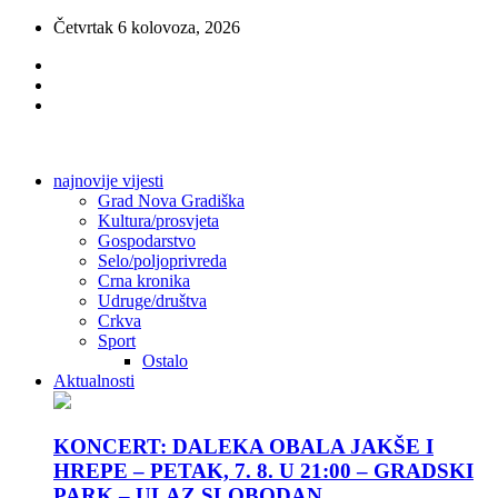
Četvrtak 6 kolovoza, 2026
najnovije vijesti
Grad Nova Gradiška
Kultura/prosvjeta
Gospodarstvo
Selo/poljoprivreda
Crna kronika
Udruge/društva
Crkva
Sport
Ostalo
Aktualnosti
KONCERT: DALEKA OBALA JAKŠE I
HREPE – PETAK, 7. 8. U 21:00 – GRADSKI
PARK – ULAZ SLOBODAN