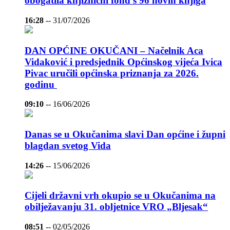
obogatila knjižnični fond s 96 novih knjiga
16:28
--
31/07/2026
DAN OPĆINE OKUČANI – Načelnik Aca
Vidaković i predsjednik Općinskog vijeća Ivica
Pivac uručili općinska priznanja za 2026.
godinu
09:10
--
16/06/2026
Danas se u Okučanima slavi Dan općine i župni
blagdan svetog Vida
14:26
--
15/06/2026
Cijeli državni vrh okupio se u Okučanima na
obilježavanju 31. obljetnice VRO „Bljesak“
08:51
--
02/05/2026