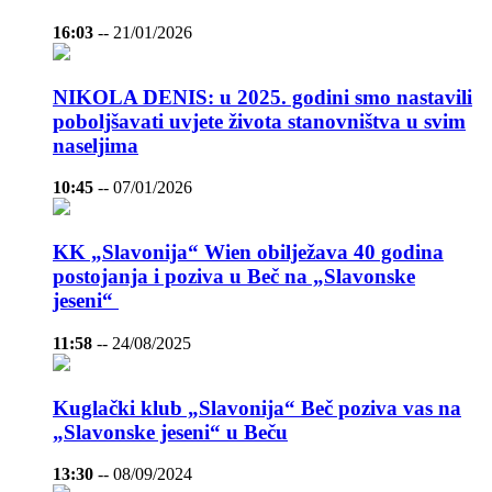
16:03
--
21/01/2026
NIKOLA DENIS: u 2025. godini smo nastavili
poboljšavati uvjete života stanovništva u svim
naseljima
10:45
--
07/01/2026
KK „Slavonija“ Wien obilježava 40 godina
postojanja i poziva u Beč na „Slavonske
jeseni“
11:58
--
24/08/2025
Kuglački klub „Slavonija“ Beč poziva vas na
„Slavonske jeseni“ u Beču
13:30
--
08/09/2024