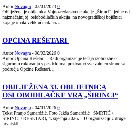
Autor
Novagra
-
03/01/2023
0
Obilježena je obljetnica Vojno-redarstvene akcije „Širinci“, jedne od
najznačajnijoj oslobodilačkih akcija na novogradiškoj bojišnici
koja je imala velik učinak na…
OPĆINA REŠETARI
Autor
Novagra
-
08/03/2026
0
Autor Općina Rešetari Radi organizacije tečaja izobrazbe o
sigurnom rukovanju s pesticidima, pozivamo sve zainteresirane sa
područja Općine Rešetari…
OBILJEŽENA 33. OBLJETNICA
OSLOBODILAČKE VRA „ŠIRINCI“
Autor
Novagra
-
04/01/2026
0
Tekst Franjo Samardžić, Foto Jakša Samardžić SMRTIĆ /
ŠIRINCI / REŠETARI, 4. siječnja 2026. – U organizaciji Udruge
hrvatskih…