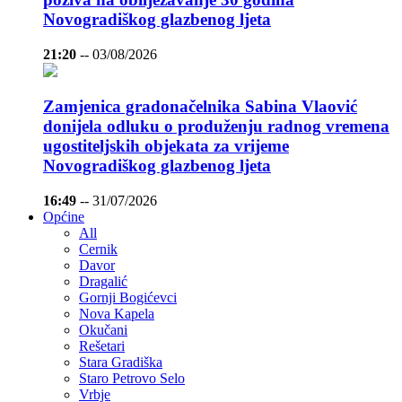
Novogradiškog glazbenog ljeta
21:20
--
03/08/2026
Zamjenica gradonačelnika Sabina Vlaović
donijela odluku o produženju radnog vremena
ugostiteljskih objekata za vrijeme
Novogradiškog glazbenog ljeta
16:49
--
31/07/2026
Općine
All
Cernik
Davor
Dragalić
Gornji Bogićevci
Nova Kapela
Okučani
Rešetari
Stara Gradiška
Staro Petrovo Selo
Vrbje