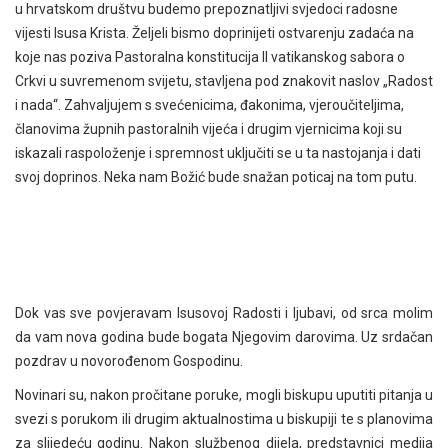
u hrvatskom društvu budemo prepoznatljivi svjedoci radosne
vijesti Isusa Krista. Željeli bismo doprinijeti ostvarenju zadaća na
koje nas poziva Pastoralna konstitucija II vatikanskog sabora o
Crkvi u suvremenom svijetu, stavljena pod znakovit naslov „Radost
i nada“. Zahvaljujem s svećenicima, đakonima, vjeroučiteljima,
članovima župnih pastoralnih vijeća i drugim vjernicima koji su
iskazali raspoloženje i spremnost uključiti se u ta nastojanja i dati
svoj doprinos. Neka nam Božić bude snažan poticaj na tom putu.
Dok vas sve povjeravam Isusovoj Radosti i ljubavi, od srca molim
da vam nova godina bude bogata Njegovim darovima. Uz srdačan
pozdrav u novorođenom Gospodinu.
Novinari su, nakon pročitane poruke, mogli biskupu uputiti pitanja u
svezi s porukom ili drugim aktualnostima u biskupiji te s planovima
za slijedeću godinu. Nakon službenog dijela, predstavnici medija