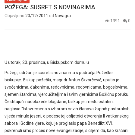
POŽEGA: SUSRET S NOVINARIMA
Objavljeno
20/12/2011
od
Novagra
1391
0
U utorak, 20. prosinca, u Biskupskom domu u
Požegi, održan je susret s novinarima s područja Požeške
biskupije. Biskup požeški, msgr dr Antun Škvorčević, uputio je
svećenicima, đakonima, redovnicima, redovnicama, bogoslovima,
sjemeništarcima, vjeroučiteljima i svim vjernicima Božićnu poruku.
Čestitajući nadolazeće blagdane, biskup je, među ostalim,
naglasio:“Istovremeno s izborom novih članova župnih pastoralnih
vijeća minule jeseni, o pedesetoj obljetnici otvorenja II vatikanskog
sabora i Godine vjere, koju je proglasio papa Benedikt XVI,
pokrenuli smo proces nove evangelizacije, s ciljem da, kao kršćani