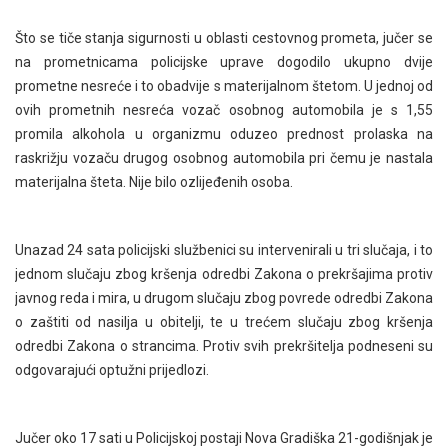
Što se tiče stanja sigurnosti u oblasti cestovnog prometa, jučer se
na prometnicama policijske uprave dogodilo ukupno dvije
prometne nesreće i to obadvije s materijalnom štetom. U jednoj od
ovih prometnih nesreća vozač osobnog automobila je s 1,55
promila alkohola u organizmu oduzeo prednost prolaska na
raskrižju vozaču drugog osobnog automobila pri čemu je nastala
materijalna šteta. Nije bilo ozlijeđenih osoba.
Unazad 24 sata policijski službenici su intervenirali u tri slučaja, i to
jednom slučaju zbog kršenja odredbi Zakona o prekršajima protiv
javnog reda i mira, u drugom slučaju zbog povrede odredbi Zakona
o zaštiti od nasilja u obitelji, te u trećem slučaju zbog kršenja
odredbi Zakona o strancima. Protiv svih prekršitelja podneseni su
odgovarajući optužni prijedlozi.
Jučer oko 17 sati u Policijskoj postaji Nova Gradiška 21-godišnjak je