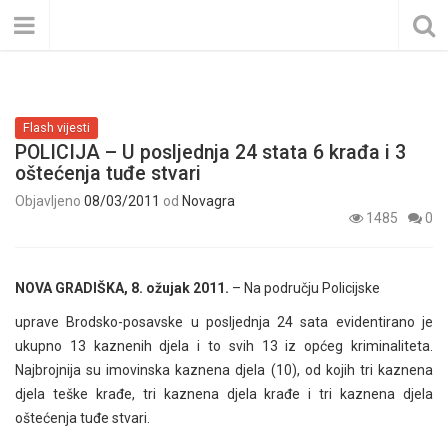
Flash vijesti
POLICIJA – U posljednja 24 stata 6 krađa i 3
oštećenja tuđe stvari
Objavljeno
08/03/2011
od
Novagra
1485
0
NOVA GRADIŠKA, 8. ožujak 2011.
– Na području Policijske
uprave Brodsko-posavske u posljednja 24 sata evidentirano je
ukupno 13 kaznenih djela i to svih 13 iz općeg kriminaliteta.
Najbrojnija su imovinska kaznena djela (10), od kojih tri kaznena
djela teške krađe, tri kaznena djela krađe i tri kaznena djela
oštećenja tuđe stvari.