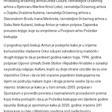
Hrvatskog državnog arhiva Dinka Čuture, ravnateljice Državnog
arhiva u Bjelovaru Martine Krivić Lekić, ravnatelja Državnog arhiva
u Osijeku Dražena Kušena, ravnatelja Državnog arhiva u
Slavonskom Brodu Ivana Medveda, ravnateljice Državnog arhiva u
Sisku Nele Kušanić, biskup Antun je nakon potpisa Zapisnika
preuzeo knjige, koje su smještene u Povijesni arhiv Požeške
biskupije.
U prigodnoj riječi biskup Antun je podsjetio kako je u vrijeme
komunističke vladavine Crkvi oduzet određeni broj matičnih i
drugih knjiga te da je pedeset godina nakon toga, 1996. godine
potpisan
Ugovor između Svete Stolice i Republike Hrvatske o suradnji
na području odgoja i kulture
, kojim su dvije strane utvrdile da su one
vlasništvo Crkve i da će biti vraćene pojedinim biskupijama na
čijem se području nalaze župe i druge pravne osobe čiji su one
vlasnici. Istaknuo je kako je u tom smislu 2005. potpisan i
Sporazum o provedbi povrata s naznačenom procedurom prema
kojoj treba postupiti i da ju je Požeška biskupija već sljedeće godine
ispunila. Biskup je spomenuo kako je 2020. godine vraćeno 241
knjiga koje su bile u Matičnim uredima pod nadležnošću