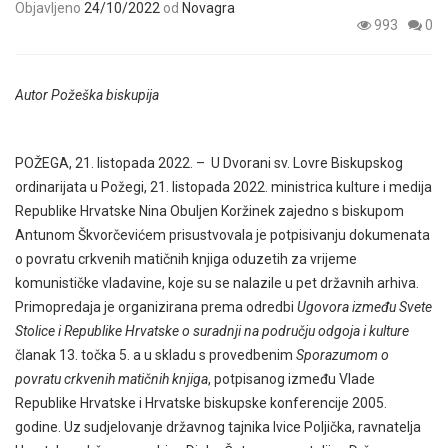
Objavljeno
24/10/2022
od
Novagra
993
0
Autor Požeška biskupija
POŽEGA, 21. listopada 2022. – U Dvorani sv. Lovre Biskupskog
ordinarijata u Požegi, 21. listopada 2022. ministrica kulture i medija
Republike Hrvatske Nina Obuljen Koržinek zajedno s biskupom
Antunom Škvorčevićem prisustvovala je potpisivanju dokumenata
o povratu crkvenih matičnih knjiga oduzetih za vrijeme
komunističke vladavine, koje su se nalazile u pet državnih arhiva.
Primopredaja je organizirana prema odredbi
Ugovora između Svete
Stolice i Republike Hrvatske o suradnji na području odgoja i kulture
članak 13. točka 5. a u skladu s provedbenim
Sporazumom o
povratu crkvenih matičnih knjiga
, potpisanog između Vlade
Republike Hrvatske i Hrvatske biskupske konferencije 2005.
godine. Uz sudjelovanje državnog tajnika Ivice Poljička, ravnatelja