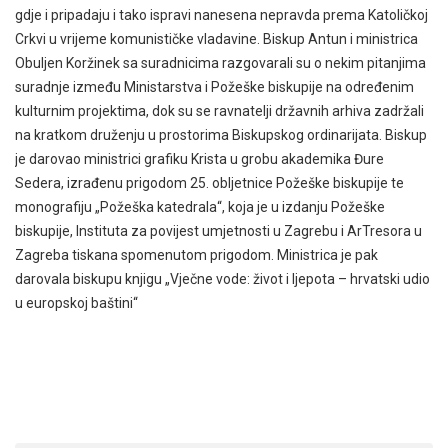
gdje i pripadaju i tako ispravi nanesena nepravda prema Katoličkoj
Crkvi u vrijeme komunističke vladavine. Biskup Antun i ministrica
Obuljen Koržinek sa suradnicima razgovarali su o nekim pitanjima
suradnje između Ministarstva i Požeške biskupije na određenim
kulturnim projektima, dok su se ravnatelji državnih arhiva zadržali
na kratkom druženju u prostorima Biskupskog ordinarijata. Biskup
je darovao ministrici grafiku Krista u grobu akademika Đure
Sedera, izrađenu prigodom 25. obljetnice Požeške biskupije te
monografiju „Požeška katedrala“, koja je u izdanju Požeške
biskupije, Instituta za povijest umjetnosti u Zagrebu i ArTresora u
Zagreba tiskana spomenutom prigodom. Ministrica je pak
darovala biskupu knjigu „Vječne vode: život i ljepota – hrvatski udio
u europskoj baštini“