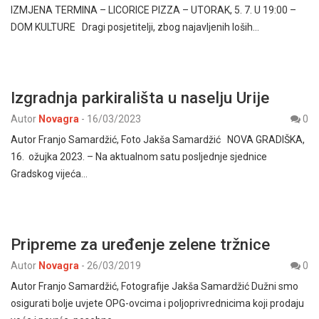
IZMJENA TERMINA – LICORICE PIZZA – UTORAK, 5. 7. U 19:00 –
DOM KULTURE Dragi posjetitelji, zbog najavljenih loših…
Izgradnja parkirališta u naselju Urije
Autor
Novagra
-
16/03/2023
0
Autor Franjo Samardžić, Foto Jakša Samardžić NOVA GRADIŠKA,
16. ožujka 2023. – Na aktualnom satu posljednje sjednice
Gradskog vijeća…
Pripreme za uređenje zelene tržnice
Autor
Novagra
-
26/03/2019
0
Autor Franjo Samardžić, Fotografije Jakša Samardžić Dužni smo
osigurati bolje uvjete OPG-ovcima i poljoprivrednicima koji prodaju