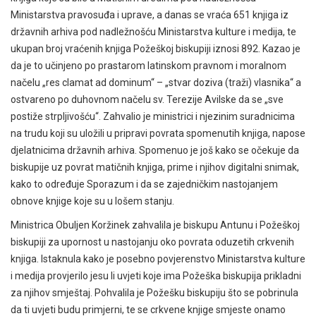
Ministarstva pravosuđa i uprave, a danas se vraća 651 knjiga iz
državnih arhiva pod nadležnošću Ministarstva kulture i medija, te
ukupan broj vraćenih knjiga Požeškoj biskupiji iznosi 892. Kazao je
da je to učinjeno po prastarom latinskom pravnom i moralnom
načelu „res clamat ad dominum“ – „stvar doziva (traži) vlasnika“ a
ostvareno po duhovnom načelu sv. Terezije Avilske da se „sve
postiže strpljivošću“. Zahvalio je ministrici i njezinim suradnicima
na trudu koji su uložili u pripravi povrata spomenutih knjiga, napose
djelatnicima državnih arhiva. Spomenuo je još kako se očekuje da
biskupije uz povrat matičnih knjiga, prime i njihov digitalni snimak,
kako to određuje Sporazum i da se zajedničkim nastojanjem
obnove knjige koje su u lošem stanju.
Ministrica Obuljen Koržinek zahvalila je biskupu Antunu i Požeškoj
biskupiji za upornost u nastojanju oko povrata oduzetih crkvenih
knjiga. Istaknula kako je posebno povjerenstvo Ministarstva kulture
i medija provjerilo jesu li uvjeti koje ima Požeška biskupija prikladni
za njihov smještaj. Pohvalila je Požešku biskupiju što se pobrinula
da ti uvjeti budu primjerni, te se crkvene knjige smjeste onamo