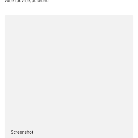
voće i povrće, posebno…
Screenshot