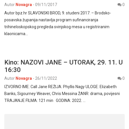
Autor
Novagra
-
09/11/2017
0
Autor bpz.hr SLAVONSKI BROD, 9. studeni 2017. – Brodsko-
posavska županija nastavlja program sufinanciranja
trihineloskopskog pregleda svinjskog mesa u registriranim
klaonicama…
Kino: NAZOVI JANE – UTORAK, 29. 11. U
16:30
Autor
Novagra
-
26/11/2022
0
IZVORNO IME: Call Jane REŽIJA: Phyllis Nagy ULOGE: Elizabeth
Banks, Sigourney Weaver, Chris Messina ŽANR: drama, povijesni
TRAJANJE FILMA: 121 min GODINA: 2022. …