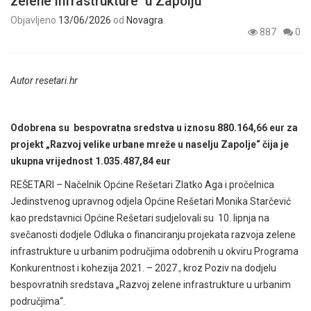
zelene infrastrukture u Zapolju
Objavljeno
13/06/2026
od
Novagra
887
0
Autor resetari.hr
Odobrena su bespovratna sredstva u iznosu 880.164,66 eur za
projekt „Razvoj velike urbane mreže u naselju Zapolje“ čija je
ukupna vrijednost 1.035.487,84 eur
REŠETARI – Načelnik Općine Rešetari Zlatko Aga i pročelnica
Jedinstvenog upravnog odjela Općine Rešetari Monika Starčević
kao predstavnici Općine Rešetari sudjelovali su 10. lipnja na
svečanosti dodjele Odluka o financiranju projekata razvoja zelene
infrastrukture u urbanim područjima odobrenih u okviru Programa
Konkurentnost i kohezija 2021. – 2027., kroz Poziv na dodjelu
bespovratnih sredstava „Razvoj zelene infrastrukture u urbanim
područjima“.