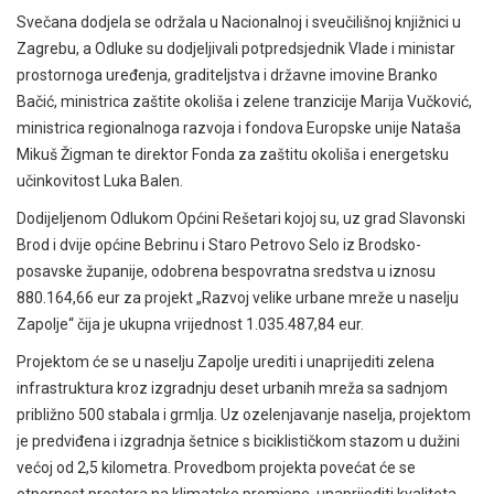
Svečana dodjela se održala u Nacionalnoj i sveučilišnoj knjižnici u
Zagrebu, a Odluke su dodjeljivali potpredsjednik Vlade i ministar
prostornoga uređenja, graditeljstva i državne imovine Branko
Bačić, ministrica zaštite okoliša i zelene tranzicije Marija Vučković,
ministrica regionalnoga razvoja i fondova Europske unije Nataša
Mikuš Žigman te direktor Fonda za zaštitu okoliša i energetsku
učinkovitost Luka Balen.
Dodijeljenom Odlukom Općini Rešetari kojoj su, uz grad Slavonski
Brod i dvije općine Bebrinu i Staro Petrovo Selo iz Brodsko-
posavske županije, odobrena bespovratna sredstva u iznosu
880.164,66 eur za projekt „Razvoj velike urbane mreže u naselju
Zapolje“ čija je ukupna vrijednost 1.035.487,84 eur.
Projektom će se u naselju Zapolje urediti i unaprijediti zelena
infrastruktura kroz izgradnju deset urbanih mreža sa sadnjom
približno 500 stabala i grmlja. Uz ozelenjavanje naselja, projektom
je predviđena i izgradnja šetnice s biciklističkom stazom u dužini
većoj od 2,5 kilometra. Provedbom projekta povećat će se
otpornost prostora na klimatske promjene, unaprijediti kvaliteta