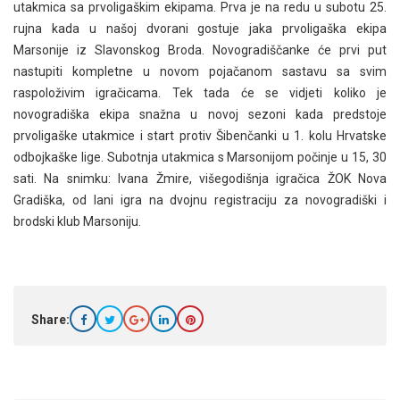
utakmica sa prvoligaškim ekipama. Prva je na redu u subotu 25.
rujna kada u našoj dvorani gostuje jaka prvoligaška ekipa
Marsonije iz Slavonskog Broda. Novogradiščanke će prvi put
nastupiti kompletne u novom pojačanom sastavu sa svim
raspoloživim igračicama. Tek tada će se vidjeti koliko je
novogradiška ekipa snažna u novoj sezoni kada predstoje
prvoligaške utakmice i start protiv Šibenčanki u 1. kolu Hrvatske
odbojkaške lige. Subotnja utakmica s Marsonijom počinje u 15, 30
sati. Na snimku: Ivana Žmire, višegodišnja igračica ŽOK Nova
Gradiška, od lani igra na dvojnu registraciju za novogradiški i
brodski klub Marsoniju.
Share: