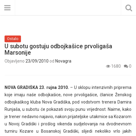
Ostalo
U subotu gostuju odbojkašice prvoligaša
Marsonije
Objavljeno
23/09/2010
od
Novagra
1680
0
NOVA GRADIŠKA 23. rujna 2010.
– U sklopu intenzivnih priprema
koje imaju naše odbojkašice, nove prvoligašice, članice Ženskog
odbojkaškog kluba Nova Gradiška, pod vodstvom trenera Damira
Runjaša, u subotu će pokazati svoju punu vrijednost. Naime, kako
je trener nedavno najavio, nakon prijateljske utakmice sa Kozarom
u Novoj Gradiški i prošlog vikenda sudjelovanja na dvodnevnom
turniru Kozare u Bosanskoj Gradiški, slijedi nekoliko vrlo jakih