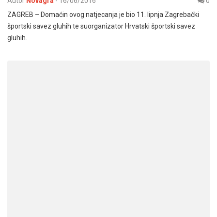
Autor
Novagra
-
16/06/2016
0
ZAGREB – Domaćin ovog natjecanja je bio 11. lipnja Zagrebački
športski savez gluhih te suorganizator Hrvatski športski savez
gluhih.