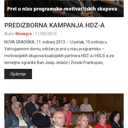
PREDIZBORNA KAMPANJA HDZ-A
Autor
Novagra
-
11/05/2013
NOVA GRADIŠKA, 11. svibanj 2013. – U petak, 10.svibnja u
Vatrogasnom domu, održan je prvi u nizu programsko –
motivacijskih skupova koalicijskih partnera HDZ-a i HSLS-a za
temeljne ogranke Ban Josip Jelačić i Zrinski Frankopan,
Opširnije