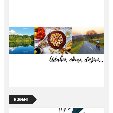
ROĐENI