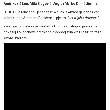
Amir Kazić Leo, Mila Elegović, Angie
i
Marko Dimić Jimmy
.
“DUETI”
je Mladenov jedanaesti album, a otvara ga danas već
kultni duet s Arsenom Dedićem, u pjesmi
“Jer ti ljubiš drugoga”
.
Zanimljivost izdanja je i dodatna knjižica s fotografijama koje
prikazuju Mladenove promjene osobnog stila kroz različite faze
života i karijere.