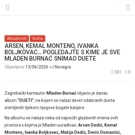
Aktualnosti
Scena
ARSEN, KEMAL MONTENO, IVANKA
BOLJKOVAC… POGLEDAJTE S KIME JE SVE
MLADEN BURNAĆ SNIMAO DUETE
Objavljeno
13/06/2026
od
Novagra
581
0
Zagrebački kantautor
Mladen Burnać
objavio je danas
album
“DUETI”
, na kojem se nalazi devet odabranih dueta
snimljenih tijekom njegove bogate karijere.
Na albumu se nalaze neka od najvećih glazbenih imena ovih
prostora s kojima je Mladen surađivao:
Arsen Dedić, Kemal
Monteno, Ivanka Boljkovac, Matija Dedić, Denis Dumančić,