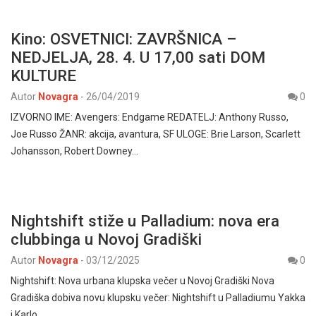
Kino: OSVETNICI: ZAVRŠNICA –
NEDJELJA, 28. 4. U 17,00 sati DOM
KULTURE
Autor
Novagra
-
26/04/2019
0
IZVORNO IME: Avengers: Endgame REDATELJ: Anthony Russo,
Joe Russo ŽANR: akcija, avantura, SF ULOGE: Brie Larson, Scarlett
Johansson, Robert Downey…
Nightshift stiže u Palladium: nova era
clubbinga u Novoj Gradiški
Autor
Novagra
-
03/12/2025
0
Nightshift: Nova urbana klupska večer u Novoj Gradiški Nova
Gradiška dobiva novu klupsku večer: Nightshift u Palladiumu Yakka
i Karlo…