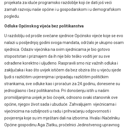
projekata za iduće programsko razdoblje koji će dati još veći
zamah razvoju naše općine i u gospodarskom i u demografskom
pogledu.
Odluke Općinskog vijeća bez politikanstva
U razdoblju od prošle svečane sjednice Općinsko vijeće koje se evo
nalazi u posljednjoj godini svoga mandata, održalo je ukupno osam
sjednica. Odaziv vijećnika na svim sjednicama je bio gotovo
stopostotan i priznajem da ih nije bilo teško voditi jer su sve
odrađene korektno i uljuđeno. Raspravili smo niz važnih odluka i
zaključaka i kao što uvijek ističem da bez obzira što u vijeću sjede
ljudi s različitim uvjerenjima i pripadaju različitim političkim
strankama, sve odluke kao i proračun za 24.godinu, donesene su
jednoglasno i bez politikanstva. Pri donošenju istih u našim
promišljanjima uvijek je bio čovjek, odnosno svaki stanovnik ove
općine, njegov život sada i ubuduće. Zahvaljujem vijećnicama i
vijećnicima na ozbiljnosti u radu i prihvaćanju odgovornosti i
povjerenja koje su im mještani dali na izborima. Hvala i Načelniku
Općine gospodinu Aga Zlatku, pročelnici Jedinstvenog upravnog