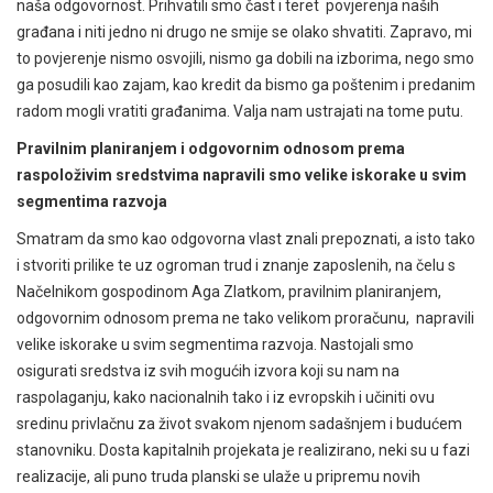
naša odgovornost. Prihvatili smo čast i teret povjerenja naših
građana i niti jedno ni drugo ne smije se olako shvatiti. Zapravo, mi
to povjerenje nismo osvojili, nismo ga dobili na izborima, nego smo
ga posudili kao zajam, kao kredit da bismo ga poštenim i predanim
radom mogli vratiti građanima. Valja nam ustrajati na tome putu.
Pravilnim planiranjem i odgovornim odnosom prema
raspoloživim sredstvima napravili smo velike iskorake u svim
segmentima razvoja
Smatram da smo kao odgovorna vlast znali prepoznati, a isto tako
i stvoriti prilike te uz ogroman trud i znanje zaposlenih, na čelu s
Načelnikom gospodinom Aga Zlatkom, pravilnim planiranjem,
odgovornim odnosom prema ne tako velikom proračunu, napravili
velike iskorake u svim segmentima razvoja. Nastojali smo
osigurati sredstva iz svih mogućih izvora koji su nam na
raspolaganju, kako nacionalnih tako i iz evropskih i učiniti ovu
sredinu privlačnu za život svakom njenom sadašnjem i budućem
stanovniku. Dosta kapitalnih projekata je realizirano, neki su u fazi
realizacije, ali puno truda planski se ulaže u pripremu novih