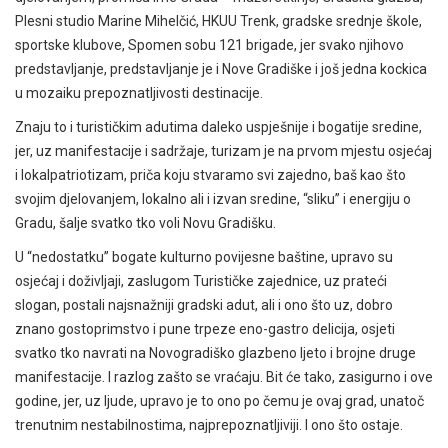
Plesni studio Marine Mihelčić, HKUU Trenk, gradske srednje škole,
sportske klubove, Spomen sobu 121 brigade, jer svako njihovo
predstavljanje, predstavljanje je i Nove Gradiške i još jedna kockica
u mozaiku prepoznatljivosti destinacije.
Znaju to i turističkim adutima daleko uspješnije i bogatije sredine,
jer, uz manifestacije i sadržaje, turizam je na prvom mjestu osjećaj
i lokalpatriotizam, priča koju stvaramo svi zajedno, baš kao što
svojim djelovanjem, lokalno ali i izvan sredine, “sliku” i energiju o
Gradu, šalje svatko tko voli Novu Gradišku.
U “nedostatku” bogate kulturno povijesne baštine, upravo su
osjećaj i doživljaji, zaslugom Turističke zajednice, uz prateći
slogan, postali najsnažniji gradski adut, ali i ono što uz, dobro
znano gostoprimstvo i pune trpeze eno-gastro delicija, osjeti
svatko tko navrati na Novogradiško glazbeno ljeto i brojne druge
manifestacije. I razlog zašto se vraćaju. Bit će tako, zasigurno i ove
godine, jer, uz ljude, upravo je to ono po čemu je ovaj grad, unatoč
trenutnim nestabilnostima, najprepoznatljiviji. I ono što ostaje.