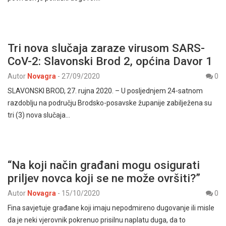
Tri nova slučaja zaraze virusom SARS-
CoV-2: Slavonski Brod 2, općina Davor 1
Autor
Novagra
-
27/09/2020
0
SLAVONSKI BROD, 27. rujna 2020. – U posljednjem 24-satnom
razdoblju na području Brodsko-posavske županije zabilježena su
tri (3) nova slučaja…
“Na koji način građani mogu osigurati
priljev novca koji se ne može ovršiti?”
Autor
Novagra
-
15/10/2020
0
Fina savjetuje građane koji imaju nepodmireno dugovanje ili misle
da je neki vjerovnik pokrenuo prisilnu naplatu duga, da to