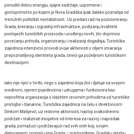
ponuditi dobru energiju, sjajne sadržaje, uspomene i
gostoprimstvo po kojem je Nova Gradiška ipak daleko poznatija od
trenutnih političkih nestabilnosti. Uz predani rad na pozicioniranju
Grada, kreiranju i izgradnji infrastrukture, podizanju kvalitete
postojećih turističkih proizvoda i uvođenju novih, što doprinosi
povećanju prihoda, organiziranju i realizaciji događaja, Turistička
zajednica intenzivno provodi svoje aktivnosti s ciljem stvaranja
prepoznatljivog identiteta grada, čineći ga poželjnom turističkom
destinacijom.
Iako nije riječ o tvrtki, nego o zajednici koja živi i djeluje sa svojom
sredinom, njenim pojedincima i udrugama i funkcionira kao
neprofitna organizacija s vlastitim izvornim prihodima od turističke
pristojbe i članarine, Turistička zajednica na čelu s direktoricom
Dinkom Matijević, uz redovne aktivnosti, nastoji svakodnevno
podržati i realizirati inicijative od interesa za razvoj i napredak
grada, pomažući i podržavajući rad svih onih koji, svojim
djelovanjem, promiču ime Grada – mažoretkinje, Gradsku glazbu,