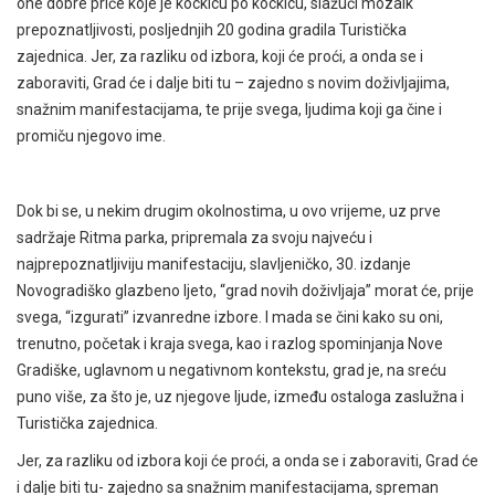
one dobre priče koje je kockicu po kockicu, slažući mozaik
prepoznatljivosti, posljednjih 20 godina gradila Turistička
zajednica. Jer, za razliku od izbora, koji će proći, a onda se i
zaboraviti, Grad će i dalje biti tu – zajedno s novim doživljajima,
snažnim manifestacijama, te prije svega, ljudima koji ga čine i
promiču njegovo ime.
Dok bi se, u nekim drugim okolnostima, u ovo vrijeme, uz prve
sadržaje Ritma parka, pripremala za svoju najveću i
najprepoznatljiviju manifestaciju, slavljeničko, 30. izdanje
Novogradiško glazbeno ljeto, “grad novih doživljaja” morat će, prije
svega, “izgurati” izvanredne izbore. I mada se čini kako su oni,
trenutno, početak i kraja svega, kao i razlog spominjanja Nove
Gradiške, uglavnom u negativnom kontekstu, grad je, na sreću
puno više, za što je, uz njegove ljude, između ostaloga zaslužna i
Turistička zajednica.
Jer, za razliku od izbora koji će proći, a onda se i zaboraviti, Grad će
i dalje biti tu- zajedno sa snažnim manifestacijama, spreman