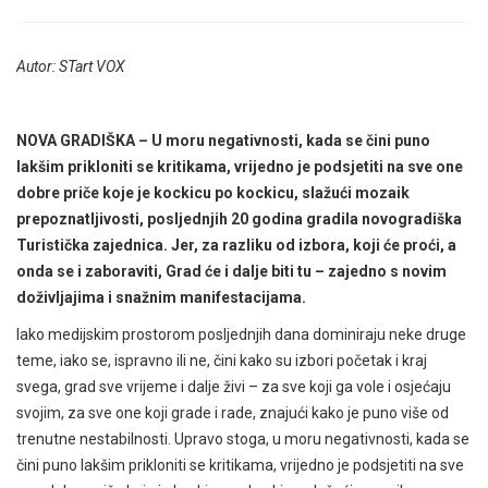
Autor: STart VOX
NOVA GRADIŠKA – U moru negativnosti, kada se čini puno
lakšim prikloniti se kritikama, vrijedno je podsjetiti na sve one
dobre priče koje je kockicu po kockicu, slažući mozaik
prepoznatljivosti, posljednjih 20 godina gradila novogradiška
Turistička zajednica. Jer, za razliku od izbora, koji će proći, a
onda se i zaboraviti, Grad će i dalje biti tu – zajedno s novim
doživljajima i snažnim manifestacijama.
Iako medijskim prostorom posljednjih dana dominiraju neke druge
teme, iako se, ispravno ili ne, čini kako su izbori početak i kraj
svega, grad sve vrijeme i dalje živi – za sve koji ga vole i osjećaju
svojim, za sve one koji grade i rade, znajući kako je puno više od
trenutne nestabilnosti. Upravo stoga, u moru negativnosti, kada se
čini puno lakšim prikloniti se kritikama, vrijedno je podsjetiti na sve