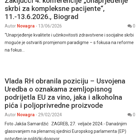
Zaključci 4. konferencije „Unaprjeđenje
skrbi za kompleksne pacijente“,
11.-13.6.2026., Biograd
Autor
Novagra
-
13/06/2026
0
“Unaprjeđenje kvalitete i učinkovitosti zdravstvene i socijalne skrbi
moguće je ostvariti promjenom paradigme – s fokusa na reforme
na fokus…
Vlada RH obranila poziciju – Usvojena
Uredba o oznakama zemljopisnog
podrijetla EU za vino, jaka i alkoholna
pića i poljoprivredne proizvode
Autor
Novagra
-
29/02/2024
0
Foto Jakša Samardžić ZAGREB, 27. veljače 2024.- Današnjim
glasovanjem na plenarnoj sjednici Europskog parlamenta (EP)
potvrđen je politički dogovor…