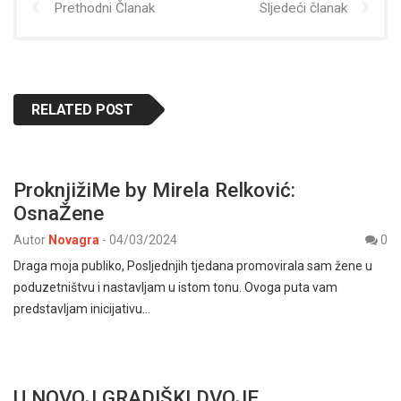
Prethodni Članak
Sljedeći članak
RELATED POST
ProknjižiMe by Mirela Relković:
OsnaŽene
Autor
Novagra
-
04/03/2024
0
Draga moja publiko, Posljednjih tjedana promovirala sam žene u
poduzetništvu i nastavljam u istom tonu. Ovoga puta vam
predstavljam inicijativu…
U NOVOJ GRADIŠKI DVOJE