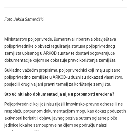
Foto Jakša Samardžić
Ministarstvo poljoprivrede, šumarstva i ribarstva obavještava
poljoprivrednike o obvezi reguliranja statusa poljoprivrednog
zemljišta upisanog u ARKOD sustav te dostavi odgovarajuće
dokumentacije kojom se dokazuje pravo korištenja zemljišta.
Sukladno važećim propisima, poljoprivrednici koji imaju upisano
poljoprivredno zemljište u ARKOD-u dužni su dokazati vlasništvo,
posjed ili drugi valjani pravni temelj za korištenje zemljišta.
Što učiniti ako dokumentacija nije u potpunosti uređena?
Poljoprivrednici koji još nisu riješili imovinsko-pravne odnose ili ne
raspolažu potpunom dokumentacijom mogu kao dokaz poduzetih
aktivnosti koristiti i objavu javnog poziva putem oglasne ploče
jedinice lokalne samouprave na čijem se području nalazi