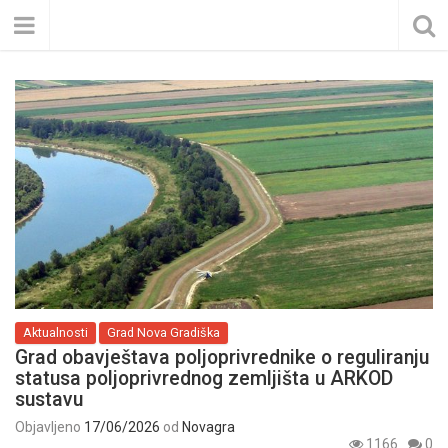
Aktualnosti
Grad Nova Gradiška
Grad obavještava poljoprivrednike o reguliranju
statusa poljoprivrednog zemljišta u ARKOD
sustavu
Objavljeno
17/06/2026
od
Novagra
1166
0