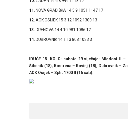
10.
ZADAR 14 6 8 994:1118 17
11.
NOVA GRADIŠKA 14 5 9 1051:1147 17
12.
AOK OSIJEK 15 3 12 1092:1300 13
13.
DRENOVA 14 4 10 981:1086 12
14.
DUBROVNIK 14 1 13 808:1033 3
IDUĆE 15. KOLO: subota 29.siječnja: Mladost II –
Šibenik (18), Kostrena – Rovinj (18), Dubrovnik – Za
AOK Osijek – Split 1700 II (16 sati).