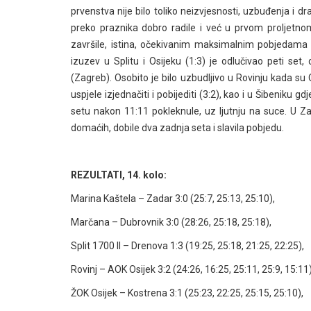
prvenstva nije bilo toliko neizvjesnosti, uzbuđenja i 
preko praznika dobro radile i već u prvom proljetno
završile, istina, očekivanim maksimalnim pobjedama 
izuzev u Splitu i Osijeku (1:3) je odlučivao peti set
(Zagreb). Osobito je bilo uzbudljivo u Rovinju kada su
uspjele izjednačiti i pobijediti (3:2), kao i u Šibenik
setu nakon 11:11 pokleknule, uz ljutnju na suce. U Z
domaćih, dobile dva zadnja seta i slavila pobjedu.
REZULTATI, 14. kolo:
Marina Kaštela – Zadar 3:0 (25:7, 25:13, 25:10),
Marčana – Dubrovnik 3:0 (28:26, 25:18, 25:18),
Split 1700 II – Drenova 1:3 (19:25, 25:18, 21:25, 22:25),
Rovinj – AOK Osijek 3:2 (24:26, 16:25, 25:11, 25:9, 15:11)
ŽOK Osijek – Kostrena 3:1 (25:23, 22:25, 25:15, 25:10),