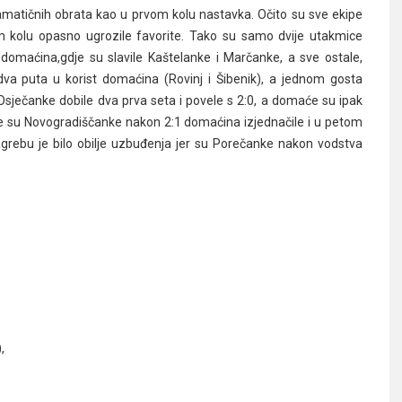
dramatičnih obrata kao u prvom kolu nastavka. Očito su sve ekipe
m kolu opasno ugrozile favorite. Tako su samo dvije utakmice
domaćina,gdje su slavile Kaštelanke i Marčanke, a sve ostale,
, dva puta u korist domaćina (Rovinj i Šibenik), a jednom gosta
 Osječanke dobile dva prva seta i povele s 2:0, a domaće su ipak
u gdje su Novogradiščanke nakon 2:1 domaćina izjednačile i u petom
agrebu je bilo obilje uzbuđenja jer su Porečanke nakon vodstva
,