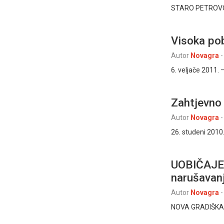
STARO PETROVO S
Visoka pob
Autor
Novagra
-
6. veljače 2011. 
Zahtjevno
Autor
Novagra
-
26. studeni 2010.
UOBIČAJEN
narušavanj
Autor
Novagra
-
NOVA GRADIŠKA/O