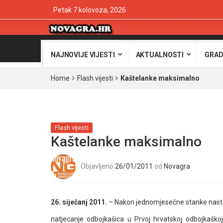
Petak 7 kolovoza, 2026
NAJNOVIJE VIJESTI
AKTUALNOSTI
GRAD
Home
Flash vijesti
Kaštelanke maksimalno
Flash vijesti
Kaštelanke maksimalno
Objavljeno
26/01/2011
od
Novagra
26. siječanj 2011.
– Nakon jednomjesečne stanke nasta
natjecanje odbojkašica u Prvoj hrvatskoj odbojkaškoj