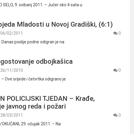
ELO, 9. svibanj 2011. – Jučer oko 4 sata u
jeda Mladosti u Novoj Gradiški, (6:1)
06/02/2011
0
– Danas poslije podne odigran je na
 gostovanje odbojkašica
26/11/2010
0
 – Ove srijede i četvrtka odigrano je
 POLICIJSKI TJEDAN – Krađe,
e javnog reda i požari
28/03/2011
0
KUČANI, 29. ožujak 2011. – Na