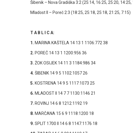
Šibenik – Nova Gradiška 3:2 (25:14, 16:25, 25:20, 14:25, 
Mladost II – Poreč 2:3 (18:25, 25:18, 25:18, 21:25, 7:15)
T A B L I C A:
1.
MARINA KAŠTELA 14 13 1 1106:772 38
2.
POREČ 14 13 1 1200:956 36
3.
ŽOK OSIJEK 14 11 3 1184:986 34
4.
ŠIBENIK 14 9 5 1102:1057 26
5.
KOSTRENA 14 9 5 1117:1073 25
6.
MLADOST II 14 7 7 1130:1146 21
7.
ROVINJ 14 6 8 1212:1192 19
8.
MARČANA 15 6 9 1118:1200 18
9.
SPLIT 1700 II 14 6 8 1147:1176 18