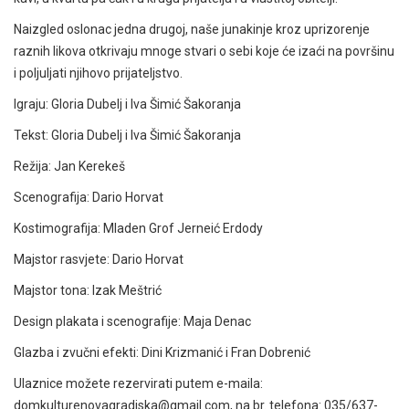
Naizgled oslonac jedna drugoj, naše junakinje kroz uprizorenje
raznih likova otkrivaju mnoge stvari o sebi koje će izaći na površinu
i poljuljati njihovo prijateljstvo.
Igraju: Gloria Dubelj i Iva Šimić Šakoranja
Tekst: Gloria Dubelj i Iva Šimić Šakoranja
Režija: Jan Kerekeš
Scenografija: Dario Horvat
Kostimografija: Mladen Grof Jerneić Erdody
Majstor rasvjete: Dario Horvat
Majstor tona: Izak Meštrić
Design plakata i scenografije: Maja Denac
Glazba i zvučni efekti: Dini Krizmanić i Fran Dobrenić
Ulaznice možete rezervirati putem e-maila:
domkulturenovagradiska@gmail.com, na br. telefona: 035/637-