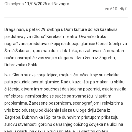
Objavljeno
11/05/2026
od
Novagra
610
0
Draga naši, u petak 29. svibnja u Dom kulture dolazi kazališna
predstava „Iva i Gloria“ Kerekesh Teatra. Ova višestruko
nagrađivana predstava u kojoj nastupaju glumice Gloria Dubelj i Iva
Šimić Šakoranja, poznati duo s Tik Toka, na zabavan i šarmantan
način nasmijat će vas svojim ulogama dviju žena iz Zagreba,
Dubrovnika i Splita.
Iva i Gloria su dvije prijateljice, majke i čistačice koje su nekoliko
puta pokušale postat glumice. Rad u kazalištu pa makar i u obliku
čišćenja, otvara im mogućnost da stoje na pozornici, osjete svjetla
reflektora i nemilosrdno se suoče sa stvarnošću i vlastitim
problemima. Zanesene pozornicom, scenografijom i rekvizitima
vrlo brzo odustaju od čišćenja i ulaze u uloge dviju žena iz
Zagreba, Dubrovnika i Splita te duhovitim pristupom prikazuju
surovu stvarnost i gorčinu današnjeg običnog čovjeka na ulici, na
kavi, u kvartu pa čak i u krugu prijatelja i u vlastitoj obitelji.