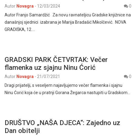
Autor
Novagra
-
12/03/2024
0
Autor Franjo Samardžić Za novu ravnateljicu Gradske knjižnice na
današnjoj sjednici izabrana je Marija Bradašić Mikolčević. NOVA
GRADIŠKA, 12.…
GRADSKI PARK ČETVRTAK: Večer
flamenka uz sjajnu Ninu Ćorić
Autor
Novagra
-
21/07/2021
0
Dragi prijatelji, s veseljem najavljujemo večer flamenka i sjajnu
Ninu Ćorić koja će u pratnji Gorana Žegarca nastupiti u Gradskom…
DRUŠTVO „NAŠA DJECA“: Zajedno uz
Dan obitelji