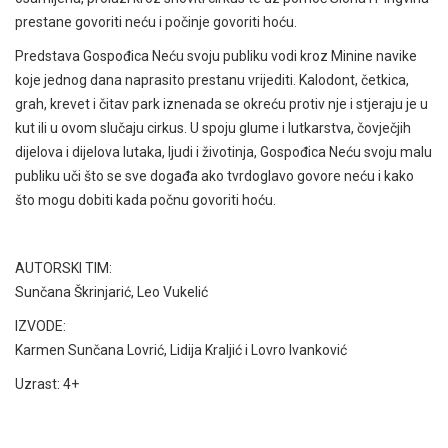
prestane govoriti neću i počinje govoriti hoću.
Predstava Gospođica Neću svoju publiku vodi kroz Minine navike
koje jednog dana naprasito prestanu vrijediti. Kalodont, četkica,
grah, krevet i čitav park iznenada se okreću protiv nje i stjeraju je u
kut ili u ovom slučaju cirkus. U spoju glume i lutkarstva, čovječjih
dijelova i dijelova lutaka, ljudi i životinja, Gospođica Neću svoju malu
publiku uči što se sve događa ako tvrdoglavo govore neću i kako
što mogu dobiti kada počnu govoriti hoću.
AUTORSKI TIM:
Sunčana Škrinjarić, Leo Vukelić
IZVODE:
Karmen Sunčana Lovrić, Lidija Kraljić i Lovro Ivanković
Uzrast: 4+