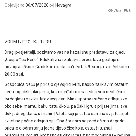
Objavljeno
06/07/2026
od
Novagra
766
0
VOLIM LJETO I KULTURU
Dragi posjetitelji, pozivamo vas na kazališnu predstavu za djecu
„Gospođica Neću“. Edukativna i zabavna predstava gostuje u
novogradiškom Gradskom parku u četvrtak 9. srpnja s početkom u
20:00 sati.
Gospođica Neću je priča o djevojčici Mini, naoko nalik svim ostalim
sedmogodišnjakinjama, koja međutim ima jednu vrlo neobičnu i
tvrdoglavu naviku. Kroz svoj dan, Mina uporno i srčano odbija sve
oko sebe: mamu, baku, tatu, školu, pa čak i igru s prijateljima, sve
dok jednog dana, u maniri Paleta koji je ostao sam na svijetu, cijeli
svijet ne počne odbijati nju. Ono što nam se pred očima događa
priča je o odrastanju jedne djevojčice koja, ostavši tužna i
osamljena, prolazi kroz snoviti cirkus te uz pomoć Slona i Pingvina