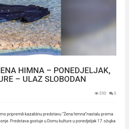
ŽENA HIMNA – PONEDJELJAK,
LTURE – ULAZ SLOBODAN
590
0
as smo pripremili kazališnu predstavu “Žena himna”nastalu prema
onje. Predstava gostuje u Domu kulture u ponedjeljak 17. ožujka