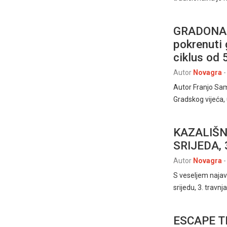
GRADONAČ
pokrenuti 
ciklus od 
Autor
Novagra
-
Autor Franjo Sa
Gradskog vijeća, 
KAZALIŠN
SRIJEDA, 
Autor
Novagra
-
S veseljem najavl
srijedu, 3. travn
ESCAPE T