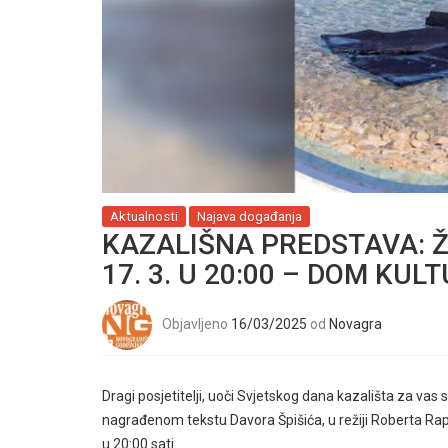
Aktualnosti
Najava događanja
KAZALIŠNA PREDSTAVA: 
17. 3. U 20:00 – DOM KU
Objavljeno
16/03/2025
od
Novagra
Dragi posjetitelji, uoči Svjetskog dana kazališta za v
nagrađenom tekstu Davora Špišića, u režiji Roberta Rap
u 20:00 sati.