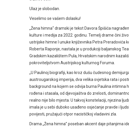
Ulaz je slobodan.
Veselimo se vašem dolasku!
„Žena himna“ dramski je tekst Davora Špišića nagrađen
kulture i medija za 2022. godinu. Temelj drame čini živo
ustrijske himne I unuke književnika Petra Preradovića koja
Roberta Raponje, nastala je u produkciji baljanskog Tea
Gradskim kazalištem Pula, Hrvatskim narodnim kazali
pokroviteljstvom Austrijskog kulturnog Foruma.
„U Paulinoj biografiji, kao kroz dušu čudesnog demijurg
austrougarskog imperija, dva velika svjetska rata i post
background na kojem se odvija burna Paulina intimna his
rođena i stasala, od djevojaštva do zrelosti, dominant
realno nije bilo mjesta. U takvoj konstelaciji, njezina lju
imala je u sebi duboko usađeno osjećanje pravde i ljuds
povijesti, pružajući otpor nacističkoj vladavini zla.
Drama „Žena himna” poseban akcent daje pitanjima ident