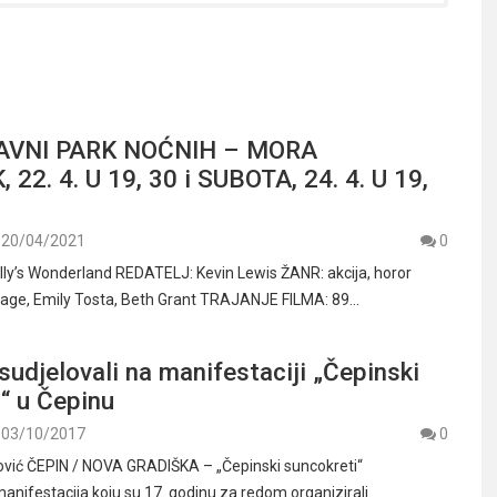
BAVNI PARK NOĆNIH – MORA
22. 4. U 19, 30 i SUBOTA, 24. 4. U 19,
20/04/2021
0
ly’s Wonderland REDATELJ: Kevin Lewis ŽANR: akcija, horor
Cage, Emily Tosta, Beth Grant TRAJANJE FILMA: 89…
sudjelovali na manifestaciji „Čepinski
“ u Čepinu
03/10/2017
0
ović ČEPIN / NOVA GRADIŠKA – „Čepinski suncokreti“
manifestacija koju su 17. godinu za redom organizirali…