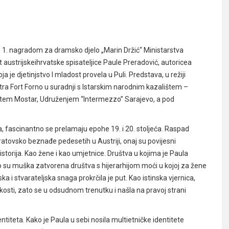
 1. nagradom za dramsko djelo „Marin Držić“ Ministarstva
t austrijskeihrvatske spisateljice Paule Preradović, autoricea
 je djetinjstvo I mladost provela u Puli. Predstava, u režiji
tra Fort Forno u suradnji s Istarskim narodnim kazalištem –
štem Mostar, Udruženjem “Intermezzo” Sarajevo, a pod
a, fascinantno se prelamaju epohe 19. i 20. stoljeća. Raspad
ratovsko beznađe pedesetih u Austriji, onaj su povijesni
torija. Kao žene i kao umjetnice. Društva u kojima je Paula
no su muška zatvorena društva s hijerarhijom moći u kojoj za žene
dska i stvarateljska snaga prokrčila je put. Kao istinska vjernica,
kosti, zato se u odsudnom trenutku i našla na pravoj strani
iteta. Kako je Paula u sebi nosila multietničke identitete