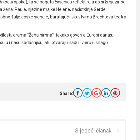
joeuropske), ta se bogata činjenica reflektirala do srži njezinog
a žena: Paule, njezine majke Helene, nacistkinje Gerde i
dobno šalje epske signale, baratajući iskustvima Brechtova teatra
rošlosti, drama “Žena himna“ itekako govori o Europi danas.
suju i našu sadašnjicu, ali i otvaraju nadu i vjeru u snagu
Share:
Sljedeći članak