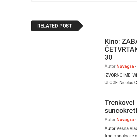
RELATED POST
Kino: ZA
ČETVRTAK, 
30
Autor
Novagra
-
IZVORNO IME: Wil
ULOGE: Nicolas 
Trenkovci 
suncokreti
Autor
Novagra
-
Autor Vesna Vla
tradicionalna je 