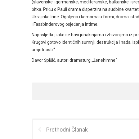
(slavenske i germanske; mediteranske, balkanske i sredn
bitka. Priču o Pauli drama disperzira na sudbine kvartet
Ukrajinke Irine. Ogoljena i komorna u formi, drama isto
i Fassbinderovog osjećanja intime.
Naposljetku, iako se bavi junakinjama i zbivanjima iz p
Krugovi gotovo identičnih sumnji, destrukcija i nada, ispi
umjetnosti.“
Davor Špišić, autori dramaturg „Ženehimne“
Prethodni Članak