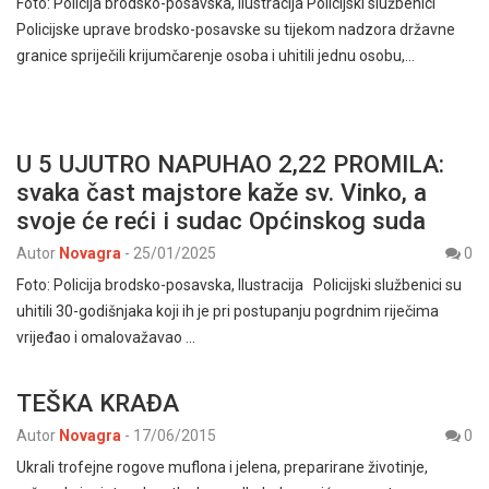
Foto: Policija brodsko-posavska, Ilustracija Policijski službenici
Policijske uprave brodsko-posavske su tijekom nadzora državne
granice spriječili krijumčarenje osoba i uhitili jednu osobu,…
U 5 UJUTRO NAPUHAO 2,22 PROMILA:
svaka čast majstore kaže sv. Vinko, a
svoje će reći i sudac Općinskog suda
Autor
Novagra
-
25/01/2025
0
Foto: Policija brodsko-posavska, Ilustracija Policijski službenici su
uhitili 30-godišnjaka koji ih je pri postupanju pogrdnim riječima
vrijeđao i omalovažavao …
TEŠKA KRAĐA
Autor
Novagra
-
17/06/2015
0
Ukrali trofejne rogove muflona i jelena, preparirane životinje,