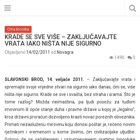
Crna kronika
KRADE SE SVE VIŠE – ZAKLJUČAVAJTE
VRATA IAKO NIŠTA NIJE SIGURNO
Objavljeno
14/02/2011
od
Novagra
1490
0
SLAVONSKI BROD, 14. veljače 2011.
– Zaključavajte vrata i
spremajte svoje vrijedne stvari na sigurno iako danas, čini se, više
ništa nije sigurno. Krade se sve i svašta, bez straha i srama. Što je
tome razlog? Možda neimaština, pa ljudi posežu za tuđom
imovinom ili opće stanje duha i pravne države u kojoj je „legalno“,
kroz državni proračun dozvoljeno krasti novac poreznih obveznika.
Primati nezasluženu mirovinu koju donosi poštar je, rečeno novim
rječnikom i vremenom u kome živimo, čin civilizacijske uljudbe.
Gotovo da sa sažaljenjem i razumijevanjem pratimo lopovluke