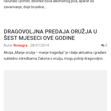
računalo i printer, desetke boca alkoholnog pića, aparat za
zavarivanje, dvije brusilice,…
DRAGOVOLJNA PREDAJA ORUŽJA U
ŠEST MJESECI OVE GODINE
Autor
Novagra
-
28/07/2014
0
Akcija „Manje oružja – manje tragedija“ je i dalje aktualna i građani
sukladno odredbama Zakona o oružju, mogu policiji dragovoljno…