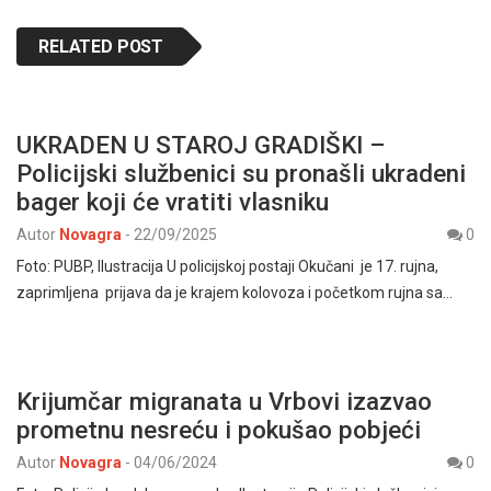
RELATED POST
UKRADEN U STAROJ GRADIŠKI –
Policijski službenici su pronašli ukradeni
bager koji će vratiti vlasniku
Autor
Novagra
-
22/09/2025
0
Foto: PUBP, Ilustracija U policijskoj postaji Okučani je 17. rujna,
zaprimljena prijava da je krajem kolovoza i početkom rujna sa…
Krijumčar migranata u Vrbovi izazvao
prometnu nesreću i pokušao pobjeći
Autor
Novagra
-
04/06/2024
0