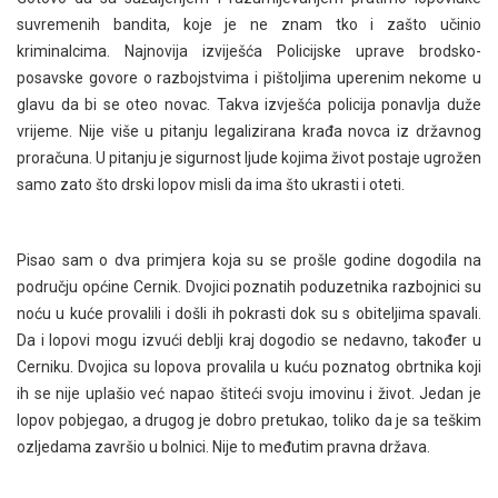
suvremenih bandita, koje je ne znam tko i zašto učinio
kriminalcima. Najnovija izviješća Policijske uprave brodsko-
posavske govore o razbojstvima i pištoljima uperenim nekome u
glavu da bi se oteo novac. Takva izvješća policija ponavlja duže
vrijeme. Nije više u pitanju legalizirana krađa novca iz državnog
proračuna. U pitanju je sigurnost ljude kojima život postaje ugrožen
samo zato što drski lopov misli da ima što ukrasti i oteti.
Pisao sam o dva primjera koja su se prošle godine dogodila na
području općine Cernik. Dvojici poznatih poduzetnika razbojnici su
noću u kuće provalili i došli ih pokrasti dok su s obiteljima spavali.
Da i lopovi mogu izvući deblji kraj dogodio se nedavno, također u
Cerniku. Dvojica su lopova provalila u kuću poznatog obrtnika koji
ih se nije uplašio već napao štiteći svoju imovinu i život. Jedan je
lopov pobjegao, a drugog je dobro pretukao, toliko da je sa teškim
ozljedama završio u bolnici. Nije to međutim pravna država.