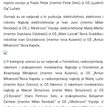
mjesto osvojio je Paulo Pleše (mentor Petar Delić) iz OŠ „Ljudevit
Gaj“ Lužani.
Osmaši su se natjecali u tri područja: elektrotehnici, elektronici i
robotici. Najbolji elektrotehničar je Ivan Jurić (mentor Milan
Rendulić) iz OŠ „I. Meštrović“ Vrpolje, elektortehničar Matej Miletić
(mentor Snježana Odobašić) iz OŠ „Mato Lovrak“ Nova Gradiška i
robotičar Ivan Grozdanović (mentor Ivica Kušenić) iz OŠ „Antun
Mihanović“ Nova Kapela.
U P-kategoriji učenici su se natjecali u fototehnici, radioorjentaciji,
raketnim i zrakoplovnim modelarima. Najbolja u fototehnici je
Anastazija Mihaljević (mentor Ivica Kušenić) iz OŠ „Antun
Mihanović“Nova Kapela, u radioorjentaciji najbolji je Matej Lučić
(mentor Đuro Zetović) iz OŠ Sikirevci. U raketnom modelarstvu
najbolji je Marcel Šimunović (metor Mato Šimunović) iz OŠ
„I.G.Kovačić“ Staro Petrovo Selo, a zrakoplovstvu Benjamin
Čember (mentor Milan Rendulić“ iz OŠ „I.Meštrović“ Vrpolje. U