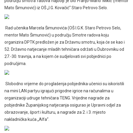
području smotra radova najbolji je bio Franjo-Mario Mikić (mentor
Mato Šimunović) iz OŠ „I.G. Kovačić“ Staro Petrovo Selo.
Rad učenika Marcela Šimunovića (OŠ I.G.K. Staro Petrovo Selo,
mentor Mato Šimunović) u području Smotre radova koju
organizira DPTK predložen je za Državnu smotru, koja će se kao i
52. Državno natjecanje mladih tehničara održati u Dubrovniku od
27.-30. travnja, a na kojem će sudjelovati svi pobjednici po
područjima.
Slobodno vrijeme do proglašenja pobjednika učenici su iskoristili
na mini LAN partyu igrajući prigodne igrice na računalima u
organizaciji udruge tehničara TENG. Vrijedne nagrade za
pobjednike Županijskog natjecanja osigurao je Upravni odjel za
obrazovanje, šport i kulturu, a nagrade za 2. i 3. mjesto
nakladnička kuća „Alfa“.