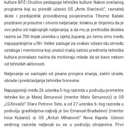
kulture BPŽ i Društvo pedagoga tehničke kulture. Nakon svečanog
programa koji su priredili učenici OŠ „Ante Starčević“, ravnatelj
škole i predsjednik provedbenog povjerenstva Tihomir Batalo
pozdravio je prisutne i otvorio natjecanje. Istaknu je činjenicu da je
ovo jedno od najbrojnijih natjecanja, a da mu je prethodila školska
razina sa 700-tinjak učenika u cijeloj županiji, po čemu smo među
najuspješnijima u RH. Velike zasluge za ovakav odaziv idu između
ostaloga i mentorima koji unatoč maloj satnici predmeta tehnička
kultura pronalaze načina da motiviraju mlade da se bave nekom
od tehničkih aktivnosti.
Natjecanje se sastojalo od pisane provjera znanja, zatim izrade,
obrade i predstavljanja tehničke tvorevine.
Najuspješniji među 26 učenika 5-tog razreda u području prometne
tehnike bio je Matej Šimunović (mentor Mato Šimunović) iz OŠ
„I.G.Kovačić“ Staro Petrovo Selo, a od 27 učenika 6.-tog razreda u
području graditeljstva najbolji je bio Emanuel Brađašević (mentor
Ivica Kušanić) iz OŠ „Antun Mihanović“ Nova Kapela. Učenici
sedmog razreda natjecali su se u području strojarstva. Prvo