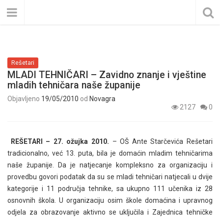
Rešetari
MLADI TEHNIČARI – Zavidno znanje i vještine
mladih tehničara naše županije
Objavljeno
19/05/2010
od
Novagra
2127
0
REŠETARI – 27. ožujka 2010.
– OŠ Ante Starčevića Rešetari
tradicionalno, već 13. puta, bila je domaćin mladim tehničarima
naše županije. Da je natjecanje kompleksno za organizaciju i
provedbu govori podatak da su se mladi tehničari natjecali u dvije
kategorije i 11 područja tehnike, sa ukupno 111 učenika iz 28
osnovnih škola. U organizaciju osim škole domaćina i upravnog
odjela za obrazovanje aktivno se uključila i Zajednica tehničke