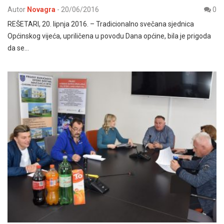
Autor
Novagra
-
20/06/2016
0
REŠETARI, 20. lipnja 2016. – Tradicionalno svečana sjednica
Općinskog vijeća, upriličena u povodu Dana općine, bila je prigoda
da se…