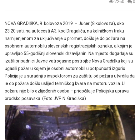
2260
0
NOVA GRADIŠKA, 9. kolovoza 2019. – Jučer (8.kolovoza), oko
23.20 sati, na autocesti A3, kod Dragalića, na kolničkom traku
namijenjenom za uključivanje u promet, došlo je do požara na
osobnom automobilu slovenskih registracijskih oznaka, a kojim je
upravljao 55-godišnji slovenski državljanin. Na mjesto događaja su
izašli pripadnici Javne vatrogasne postrojbe Nova Gradiška koji su
ugasili požar u kojem je osobni automobil u potpunosti izgorio.
Policija je u suradnji s inspektorom za zaštitu od požara utvrdila da
je do požara došlo uslijed tehničkog kvara na motoru vozila. U
požaru nije bilo ozlijeđenih osoba – priopćila je Policijska uprava
brodsko posavska. (Foto JVP N. Gradiška)