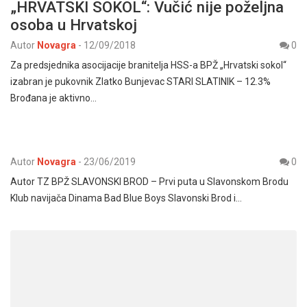
„HRVATSKI SOKOL“: Vučić nije poželjna
osoba u Hrvatskoj
Autor
Novagra
-
12/09/2018
0
Za predsjednika asocijacije branitelja HSS-a BPŽ „Hrvatski sokol“
izabran je pukovnik Zlatko Bunjevac STARI SLATINIK – 12.3%
Brođana je aktivno…
Autor
Novagra
-
23/06/2019
0
Autor TZ BPŽ SLAVONSKI BROD – Prvi puta u Slavonskom Brodu
Klub navijača Dinama Bad Blue Boys Slavonski Brod i…