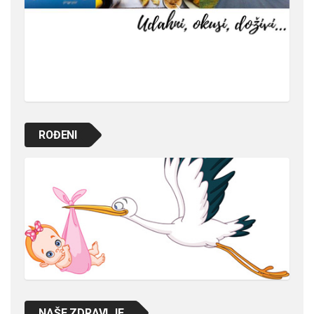
ROĐENI
NAŠE ZDRAVLJE