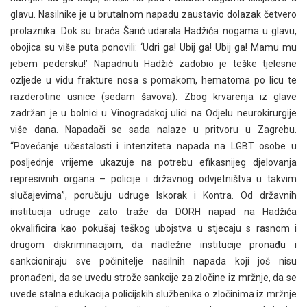
glavu. Nasilnike je u brutalnom napadu zaustavio dolazak četvero
prolaznika. Dok su braća Šarić udarala Hadžića nogama u glavu,
obojica su više puta ponovili: ‘Udri ga! Ubij ga! Ubij ga! Mamu mu
jebem pedersku!’ Napadnuti Hadžić zadobio je teške tjelesne
ozljede u vidu frakture nosa s pomakom, hematoma po licu te
razderotine usnice (sedam šavova). Zbog krvarenja iz glave
zadržan je u bolnici u Vinogradskoj ulici na Odjelu neurokirurgije
više dana. Napadači se sada nalaze u pritvoru u Zagrebu.
“Povećanje učestalosti i intenziteta napada na LGBT osobe u
posljednje vrijeme ukazuje na potrebu efikasnijeg djelovanja
represivnih organa – policije i državnog odvjetništva u takvim
slučajevima”, poručuju udruge Iskorak i Kontra. Od državnih
institucija udruge zato traže da DORH napad na Hadžića
okvalificira kao pokušaj teškog ubojstva u stjecaju s rasnom i
drugom diskriminacijom, da nadležne institucije pronađu i
sankcioniraju sve počinitelje nasilnih napada koji još nisu
pronađeni, da se uvedu strože sankcije za zločine iz mržnje, da se
uvede stalna edukacija policijskih službenika o zločinima iz mržnje