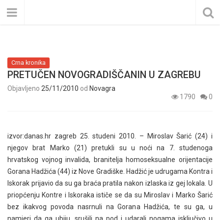
Crna kronika
PRETUČEN NOVOGRADIŠČANIN U ZAGREBU
Objavljeno
25/11/2010
od
Novagra
1790
0
izvor:danas.hr zagreb 25. studeni 2010. – Miroslav Šarić (24) i
njegov brat Marko (21) pretukli su u noći na 7. studenoga
hrvatskog vojnog invalida, branitelja homoseksualne orijentacije
Gorana Hadžića (44) iz Nove Gradiške. Hadžić je udrugama Kontra i
Iskorak prijavio da su ga braća pratila nakon izlaska iz gej lokala. U
priopćenju Kontre i Iskoraka ističe se da su Miroslav i Marko Šarić
bez ikakvog povoda nasrnuli na Gorana Hadžića, te su ga, u
namjeri da ga ubiju, srušili na pod i udarali nogama isključivo u