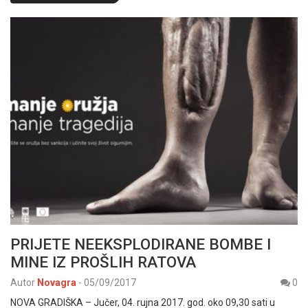
PRIJETE NEEKSPLODIRANE BOMBE I
MINE IZ PROŠLIH RATOVA
Autor
Novagra
-
05/09/2017
0
NOVA GRADIŠKA – Jučer, 04. rujna 2017. god. oko 09,30 sati u