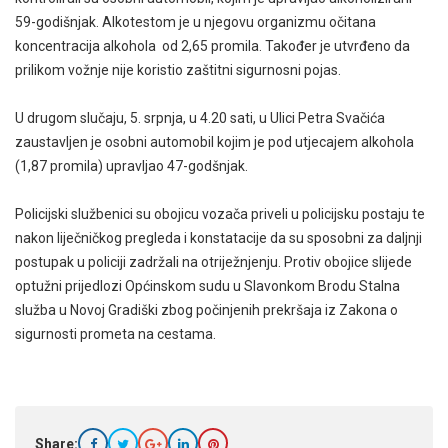
59-godišnjak. Alkotestom je u njegovu organizmu očitana
koncentracija alkohola od 2,65 promila. Također je utvrđeno da
prilikom vožnje nije koristio zaštitni sigurnosni pojas.
U drugom slučaju, 5. srpnja, u 4.20 sati, u Ulici Petra Svačića
zaustavljen je osobni automobil kojim je pod utjecajem alkohola
(1,87 promila) upravljao 47-godšnjak.
Policijski službenici su obojicu vozača priveli u policijsku postaju te
nakon liječničkog pregleda i konstatacije da su sposobni za daljnji
postupak u policiji zadržali na otriježnjenju. Protiv obojice slijede
optužni prijedlozi Općinskom sudu u Slavonkom Brodu Stalna
služba u Novoj Gradiški zbog počinjenih prekršaja iz Zakona o
sigurnosti prometa na cestama.
Share: