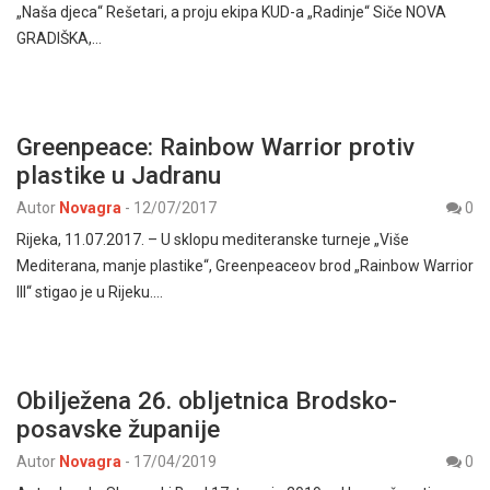
„Naša djeca“ Rešetari, a proju ekipa KUD-a „Radinje“ Siče NOVA
GRADIŠKA,…
Greenpeace: Rainbow Warrior protiv
plastike u Jadranu
Autor
Novagra
-
12/07/2017
0
Rijeka, 11.07.2017. – U sklopu mediteranske turneje „Više
Mediterana, manje plastike“, Greenpeaceov brod „Rainbow Warrior
III“ stigao je u Rijeku.…
Obilježena 26. obljetnica Brodsko-
posavske županije
Autor
Novagra
-
17/04/2019
0