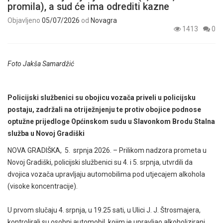
promila), a sud će ima odrediti kazne
Objavljeno
05/07/2026
od
Novagra
1413
0
Foto Jakša Samardžić
Policijski službenici su obojicu vozača priveli u policijsku
postaju, zadržali na otriježnjenju te protiv obojice podnose
optužne prijedloge Općinskom sudu u Slavonkom Brodu Stalna
služba u Novoj Gradiški
NOVA GRADIŠKA, 5. srpnja 2026. – Prilikom nadzora prometa u
Novoj Gradiški, policijski službenici su 4. i 5. srpnja, utvrdili da
dvojica vozača upravljaju automobilima pod utjecajem alkohola
(visoke koncentracije).
U prvom slučaju 4. srpnja, u 19.25 sati, u Ulici J. J. Štrosmajera,
kontrolirali su osobni automobil, kojim je upravljao alkoholizirani