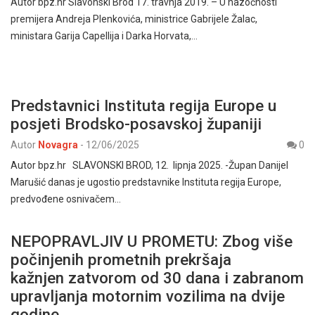
Autor bpz.hr Slavonski Brod 17. travnja 2019. – U nazočnosti
premijera Andreja Plenkovića, ministrice Gabrijele Žalac,
ministara Garija Capellija i Darka Horvata,…
Predstavnici Instituta regija Europe u
posjeti Brodsko-posavskoj županiji
Autor
Novagra
-
12/06/2025
0
Autor bpz.hr SLAVONSKI BROD, 12. lipnja 2025. -Župan Danijel
Marušić danas je ugostio predstavnike Instituta regija Europe,
predvođene osnivačem…
NEPOPRAVLJIV U PROMETU: Zbog više
počinjenih prometnih prekršaja
kažnjen zatvorom od 30 dana i zabranom
upravljanja motornim vozilima na dvije
godine